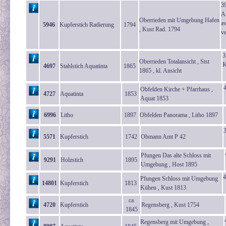
39
A
Oberrieden mit Umgebung Hafen
av
5946
Kupferstich Radierung
1794
, Kust Rad. 1794
ve
3
Oberrieden Totalansicht , Stst
K
4697
Stahlstich Aquatinta
1865
1865 , kl. Ansicht
Obfelden Kirche + Pfarrhaus ,
4727
Aquatinta
1853
Aquat 1853
6996
Litho
1897
Obfelden Panorama , Litho 1897
5571
Kupferstich
1742
Obmann Amt P 42
Pfungen Das alte Schloss mit
9291
Holzstich
1895
Umgebung , Host 1895
4
Pfungen Schloss mit Umgebung
14801
Kupferstich
1813
Kühen , Kust 1813
ca.
4720
Kupferstich
Regensberg , Kust 1754
1845
Regensberg mit Umgebung ,