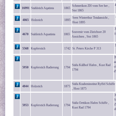
Schmerikon ZH vom See her ,
16991
Stahlstich Aqatinta
1865
Stst 1865
Seen Winterthur Totalansicht ,
4865
Holzstich
1895
Host 1895
3
Souvenir vom Zürichsee 20
(
4670
Stahlstich Aquatinta
1865
Ansichten , Stst 1865
5568
Kupferstich
1742
St. Peters Kirche P 313
3
a
Stäfa Källhof Hafen , Kust Rad
c
5950
Kupferstich Radierung
1794
1794
d
Stäfa Knabeninstitut Ryffel Schiffe
4844
Holzstich
1875
, Host 1875
3
S
Stäfa Oettikon Hafen Schiffe ,
Z
5953
Kupferstich Radierung
1794
Kust Rad 1794
d