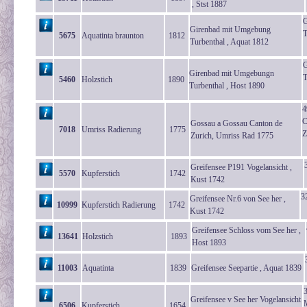
, Stst 1887
G
Girenbad mit Umgebung
T
5675
Aquatinta braunton
1812
Turbenthal , Aquat 1812
G
Girenbad mit Umgebungn
T
5460
Holzstich
1890
Turbenthal , Host 1890
C
Gossau a Gossau Canton de
7018
Umriss Radierung
1775
Z
Zurich, Umriss Rad 1775
Greifensee P191 Vogelansicht ,
5570
Kupferstich
1742
Kust 1742
3
Greifensee Nr.6 von See her ,
10999
Kupferstich Radierung
1742
Kust 1742
Greifensee Schloss vom See her ,
13641
Holzstich
1893
Host 1893
11003
Aquatinta
1839
Greifensee Seepartie , Aquat 1839
3
Greifensee v See her Vogelansicht
6506
Kupferstich
1654