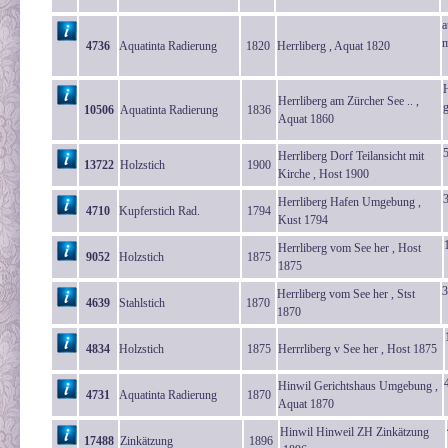
a
m
4736
Aquatinta Radierung
1820
Herrliberg , Aquat 1820
Herrliberg am Zürcher See .. ,
10506
Aquatinta Radierung
1836
Aquat 1860
Herrliberg Dorf Teilansicht mit
13722
Holzstich
1900
Kirche , Host 1900
Herrliberg Hafen Umgebung ,
4710
Kupferstich Rad.
1794
Kust 1794
Herrliberg vom See her , Host
9052
Holzstich
1875
1875
3
Herrliberg vom See her , Stst
4639
Stahlstich
1870
1870
4834
Holzstich
1875
Herrrliberg v See her , Host 1875
Hinwil Gerichtshaus Umgebung ,
4731
Aquatinta Radierung
1870
Aquat 1870
Hinwil Hinweil ZH Zinkätzung
17488
Zinkätzung
1896