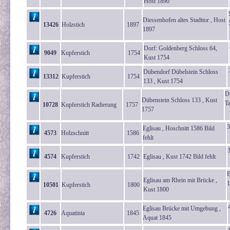
Host 1890
Diessenhofen altes Stadttor , Host
13426
Holzstich
1897
1897
Dorf: Goldenberg Schloss 64,
9049
Kupferstich
1754
Kust 1754
Dübendorf Dübelstein Schloss
13312
Kupferstich
1754
133 , Kust 1754
D
Dübenstein Schloss 133 , Kust
T
10728
Kupferstich Radierung
1757
1757
3
Eglisau , Hoschnitt 1586 Bild
4573
Holzschnitt
1586
fehlt
4574
Kupferstich
1742
Eglisau , Kust 1742 Bild fehlt
E
Eglisau am Rhein mit Brücke ,
1
10501
Kupferstich
1800
Kust 1800
Eglisau Brücke mit Umgebung ,
4726
Aquatinta
1845
Aquat 1845