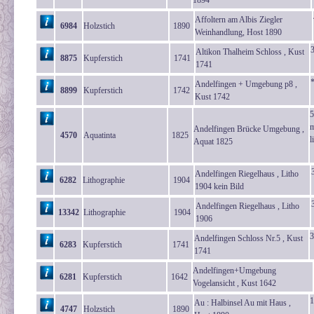
1894
Affoltern am Albis Ziegler
6984
Holzstich
1890
Weinhandlung, Host 1890
Altikon Thalheim Schloss , Kust
8875
Kupferstich
1741
1741
Andelfingen + Umgebung p8 ,
8899
Kupferstich
1742
Kust 1742
5
m
Andelfingen Brücke Umgebung ,
4570
Aquatinta
1825
l
Aquat 1825
Andelfingen Riegelhaus , Litho
6282
Lithographie
1904
1904 kein Bild
Andelfingen Riegelhaus , Litho
13342
Lithographie
1904
1906
3
Andelfingen Schloss Nr.5 , Kust
6283
Kupferstich
1741
1741
Andelfingen+Umgebung
6281
Kupferstich
1642
Vogelansicht , Kust 1642
1
Au : Halbinsel Au mit Haus ,
4747
Holzstich
1890