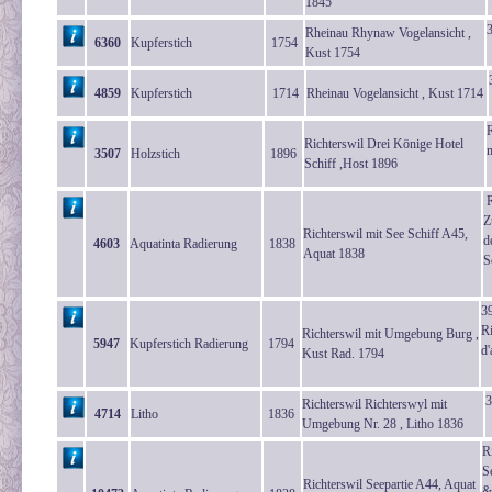
1845
Rheinau Rhynaw Vogelansicht ,
6360
Kupferstich
1754
Kust 1754
4859
Kupferstich
1714
Rheinau Vogelansicht , Kust 1714
R
Richterswil Drei Könige Hotel
m
3507
Holzstich
1896
Schiff ,Host 1896
R
Z
Richterswil mit See Schiff A45,
d
4603
Aquatinta Radierung
1838
Aquat 1838
S
3
Ri
Richterswil mit Umgebung Burg ,
5947
Kupferstich Radierung
1794
d'
Kust Rad. 1794
3
Richterswil Richterswyl mit
4714
Litho
1836
Umgebung Nr. 28 , Litho 1836
R
S
Richterswil Seepartie A44, Aquat
&