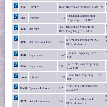
6453
Holzstich
1890
Rüschlikon Nidelbad , Host 1890
Rüschlikon Seepartie mit
4843
Holzstich
1875
Umgebung , Host 1875
V
ca.
Rüschlikon Seepartie mit
4702
Stahlstich
1865
Umgebung , Stst 1865
3
Rüschlikon Totalansicht , Stst
A
4690
Stahlstich Aquatinta
1865
1865 , kl. Ansicht
Rüti mit Umgebung p369 , Kust
4604
Kupferstich
1742
1742
Rüti Schloss mit Umgebung ,
8867
Kupferstich
1741
Kust 1741
Rykon Und Umgebung , Host
5464
Holzstich
1890
1890
T
Schmerikon ZH Hafenpartie ,
11608
Aquatinta koloriert
1820
Aquat 1820
3
Schmerikon ZH v. See her , Stst
K
4671
Stahlstich Aqatinta
1865
1865 , kl. Ansicht