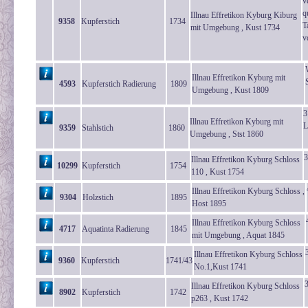
v
q
Illnau Effretikon Kyburg Kiburg
9358
Kupferstich
1734
T
mit Umgebung , Kust 1734
v
Illnau Effretikon Kyburg mit
4593
Kupferstich Radierung
1809
Umgebung , Kust 1809
3
Illnau Effretikon Kyburg mit
L
9359
Stahlstich
1860
Umgebung , Stst 1860
3
Illnau Effretikon Kyburg Schloss
10299
Kupferstich
1754
110 , Kust 1754
Illnau Effretikon Kyburg Schloss ,
9304
Holzstich
1895
Host 1895
Illnau Effretikon Kyburg Schloss
4717
Aquatinta Radierung
1845
mit Umgebung , Aquat 1845
Illnau Effretikon Kyburg Schloss
9360
Kupferstich
1741/43
No.1,Kust 1741
Illnau Effretikon Kyburg Schloss
8902
Kupferstich
1742
p263 , Kust 1742