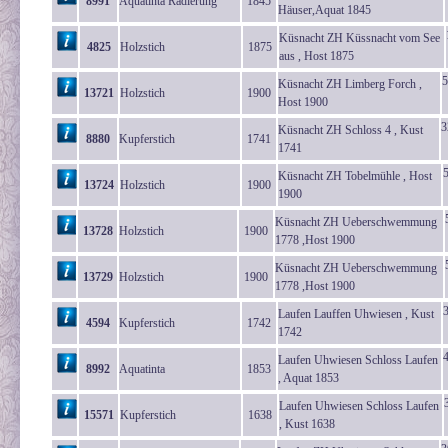
8991
Aquatinta Radierung
1845
Häuser,Aquat 1845
Küsnacht ZH Küssnacht vom See
4825
Holzstich
1875
aus , Host 1875
5
Küsnacht ZH Limberg Forch ,
13721
Holzstich
1900
Host 1900
3
Küsnacht ZH Schloss 4 , Kust
8880
Kupferstich
1741
1741
Küsnacht ZH Tobelmühle , Host
13724
Holzstich
1900
1900
Küsnacht ZH Ueberschwemmung
13728
Holzstich
1900
1778 ,Host 1900
Küsnacht ZH Ueberschwemmung
13729
Holzstich
1900
1778 ,Host 1900
Laufen Lauffen Uhwiesen , Kust
4594
Kupferstich
1742
1742
Laufen Uhwiesen Schloss Laufen
8992
Aquatinta
1853
, Aquat 1853
Laufen Uhwiesen Schloss Laufen
15571
Kupferstich
1638
, Kust 1638