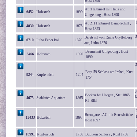
Host 1890
1
Au :Halbinsel mit Haus und
6452
Holzstich
1890
Umgebung , Host 1890
Au ZH Halbinsel Dampfschiff ,
4830
Holzstich
1875
Host 1855
3
Bäretswil von Ruine Gryffelberg
6710
Litho Feder kol
1870
aus, Litho 1870
Bauma mit Umgebung , Host
5466
Holzstich
1890
1890
3
Berg 59 Schloss am Irchel , Kust
9244
Kupferstich
1754
1754
3
Bocken bei Horgen , Stst 1865 ,
K
4675
Stahlstich Aquatinta
1865
Kl. Bild
2
Bremgarten AG mit Reussbrücke ,
13433
Holzstich
1897
Host 1897
18991
Kupferstich
1756
Bubikon Schloss , Kust 1756