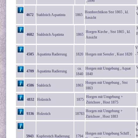
,1896
3
Hombrechtikon Stst 1865 , kl.
V
4672
Stahlstich Aquatinta
1865
Ansicht
3
Horgen Kirche , Stst 1865 , kl.
B
4682
Stahlstich Aqatinta
1865
Ansicht
V
,
4585
Aquatinta Radierung
1820
Horgen mit Seeufer , Kust 1820
V
ca.
Horgen mit Umgebung , Aquat
4709
Aquatinta Radierung
1840
1840
3
Horgen mit Umgebung , Stst
4586
Stahlstich
1863
1863
Horgen mit Umgebung +
4832
Holzstich
1875
Zürichsee , Host 1875
Horgen mit Umgebung +
9336
Holzstich
18783
Zürichsee , Host 1883
3
b
Horgen mit Umgebung Schiff ,
s
5943
Kupferstich Radierung
1794