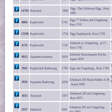
Elgg : Das Schlossm Elgg , Host
14794
Holzstich
1895
1895
Elgg 77 Schloss mit Umgebung ,
8866
Kupferstich
1741
Kust 1741
13298
Kupferstich
1756
Elgg Vogelansicht ,Kust 1756
Embrach m. Umgebung , p117 ,
4576
Kupferstich
1742
Kust 1742
Embrach Strassenpartie Kirche ,
9023
Aquatinta braunton
1819
Aquat 1819
5942
Kupferstich Radierung
1794
Enge mit Umgebung , Kust 1794
B
Erlenbach ZH Maria Halden A 38
E
5829
Aquatinta Radierung
1836
, Aquat 1836
Erlenbach ZH mit Umgebung ,
4831
Holzstich
1875
Host 1875
3
Erlenbach ZH mit Umgebung ,
3
5937
Stahlstich
1865
Stst 1865