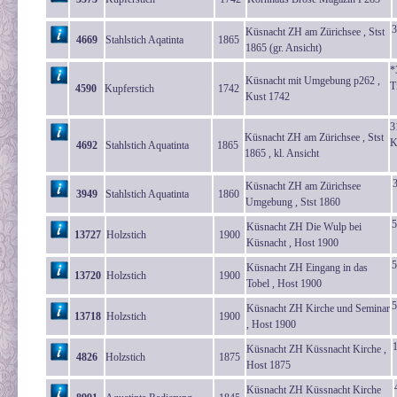
3
Küsnacht ZH am Zürichsee , Stst
4669
Stahlstich Aqatinta
1865
1865 (gr. Ansicht)
*
Küsnacht mit Umgebung p262 ,
T
4590
Kupferstich
1742
Kust 1742
3
Küsnacht ZH am Zürichsee , Stst
K
4692
Stahlstich Aquatinta
1865
1865 , kl. Ansicht
Küsnacht ZH am Zürichsee
3949
Stahlstich Aquatinta
1860
Umgebung , Stst 1860
5
Küsnacht ZH Die Wulp bei
13727
Holzstich
1900
Küsnacht , Host 1900
5
Küsnacht ZH Eingang in das
13720
Holzstich
1900
Tobel , Host 1900
5
Küsnacht ZH Kirche und Seminar
13718
Holzstich
1900
, Host 1900
Küsnacht ZH Küssnacht Kirche ,
4826
Holzstich
1875
Host 1875
Küsnacht ZH Küssnacht Kirche