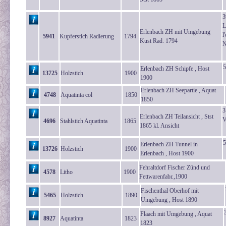
3
L
Erlenbach ZH mit Umgebung
l
5941
Kupferstich Radierung
1794
Kust Rad. 1794
N
5
Erlenbach ZH Schipfe , Host
13725
Holzstich
1900
1900
Erlenbach ZH Seepartie , Aquat
4748
Aquatinta col
1850
1850
3
Erlenbach ZH Teilansicht , Stst
V
4696
Stahlstich Aquatinta
1865
1865 kl. Ansicht
5
Erlenbach ZH Tunnel in
13726
Holzstich
1900
Erlenbach , Host 1900
Fehraltdorf Fischer Zünd und
4578
Litho
1900
Fettwarenfabr.,1900
Fischenthal Oberhof mit
5465
Holzstich
1890
Umgebung , Host 1890
Flaach mit Umgebung , Aquat
8927
Aquatinta
1823
1823