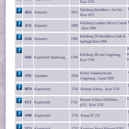
Kust 1741
1
Kilchberg Bendlikon v See her ,
4835
Holzstich
1875
Host 1875
Kilchberg Landsitz Meyer Conrad
4711
Holzstich
1890
, Host 1890
Kilchberg ZH Bendlikon Lindt &
6556
Holzstich
1900
Sprüngli,Host 1900
3
a
Kilchberg ZH mit Umgebung ,
5944
Kupferstich Radierung
1794
s
Kust 1794
Kloten Totalansicht mit
3191
Aquatinta
1830
Umgebung , Aquat 1830
8879
Kupferstich
1741
Knonau Schloss , Kust 1741
3
Knonau Schloss ASffoltern ,
4572
Kupferstich
1742
p251 , Kust 1742
4589
Kupferstich
1742
Konau Pl. 251
5573
Kupferstich
1742
Kornhaus Brose Magazin P283