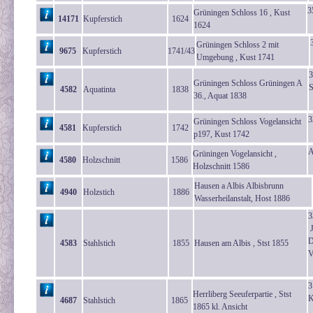
3
Grüningen Schloss 16 , Kust
14171
Kupferstich
1624
1624
Grüningen Schloss 2 mit
9675
Kupferstich
1741/43
Umgebung , Kust 1741
3
Grüningen Schloss Grüningen A
S
4582
Aquatinta
1838
36., Aquat 1838
3
Grüningen Schloss Vogelansicht
4581
Kupferstich
1742
p197, Kust 1742
A
Grüningen Vogelansicht ,
4580
Holzschnitt
1586
Holzschnitt 1586
Hausen a Albis Albisbrunn
4940
Holzstich
1886
Wasserheilanstalt, Host 1886
3
J
D
4583
Stahlstich
1855
Hausen am Albis , Stst 1855
V
3
Herrliberg Seeuferpartie , Stst
K
4687
Stahlstich
1865
1865 kl. Ansicht