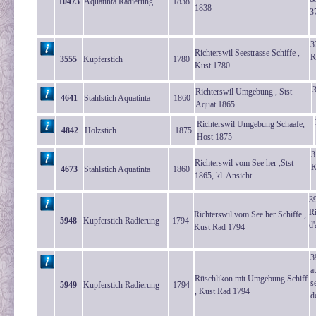
10473
Aquatinta Radierung
1838
1838
3
3
Richterswil Seestrasse Schiffe ,
R
3555
Kupferstich
1780
Kust 1780
3
Richterswil Umgebung , Stst
4641
Stahlstich Aquatinta
1860
Aquat 1865
Richterswil Umgebung Schaafe,
4842
Holzstich
1875
Host 1875
3
Richterswil vom See her ,Stst
K
4673
Stahlstich Aquatinta
1860
1865, kl. Ansicht
3
Ri
Richterswil vom See her Schiffe ,
5948
Kupferstich Radierung
1794
d'
Kust Rad 1794
3
a
Rüschlikon mit Umgebung Schiff
s
5949
Kupferstich Radierung
1794
, Kust Rad 1794
d