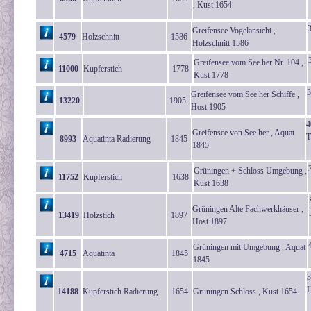
, Kust 1654
Greifensee Vogelansicht ,
4579
Holzschnitt
1586
Holzschnitt 1586
Greifensee vom See her Nr. 104 ,
11000
Kupferstich
1778
Kust 1778
3
Greifensee vom See her Schiffe ,
13220
1905
Host 1905
4
Greifensee von See her , Aquat
T
8993
Aquatinta Radierung
1845
1845
Grüningen + Schloss Umgebung ,
11752
Kupferstich
1638
Kust 1638
Grüningen Alte Fachwerkhäuser ,
13419
Holzstich
1897
Host 1897
Grüningen mit Umgebung , Aquat
4715
Aquatinta
1845
1845
3
H
14188
Kupferstich Radierung
1654
Grüningen Schloss , Kust 1654