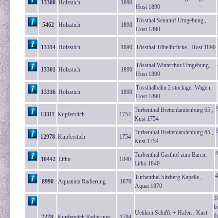
13300
Holzstich
1890
Host 1890
Tössthal Sennhof Umgebung ,
5462
Holzstich
1890
Host 1890
13314
Holzstich
1890
Tössthal Töbelibrücke , Host 1890
Tössthal Winterthur Umgebung ,
13301
Holzstich
1890
Host 1890
Tössthalbahn 2 stöckiger Wagen,
13316
Holzstich
1890
Host 1890
Turbenthal Breitenlandenburg 65 ,
13311
Kupferstich
1754
Kust 1754
Turbenthal Breitenlandenburg 65 ,
12978
Kupferstich
1754
Kust 1754
4
Turbenthal Gasthof zum Bären,
10442
Litho
1840
Litho 1840
4
Turbenthal Sitzberg Kapelle ,
8990
Aquatinta Radierung
1870
Aquat 1870
3
b
Uetikon Schiffe + Hafen , Kust
de
7278
Kupferstich Radierung
1794