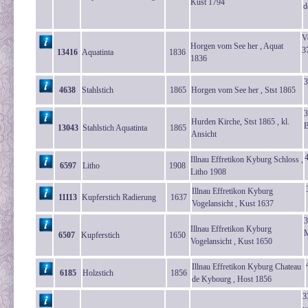
Kust 1794
d
V
Horgen vom See her , Aquat
3
13416
Aquatinta
1836
1836
3
4638
Stahlstich
1865
Horgen vom See her , Stst 1865
3
Hurden Kirche, Stst 1865 , kl.
B
13043
Stahlstich Aquatinta
1865
Ansicht
Illnau Effretikon Kyburg Schloss ,
6597
Litho
1908
Litho 1908
Illnau Effretikon Kyburg
11113
Kupferstich Radierung
1637
Vogelansicht , Kust 1637
3
Illnau Effretikon Kyburg
M
6507
Kupferstich
1650
Vogelansicht , Kust 1650
Illnau Effretikon Kyburg Chateau
6185
Holzstich
1856
de Kybourg , Host 1856
3