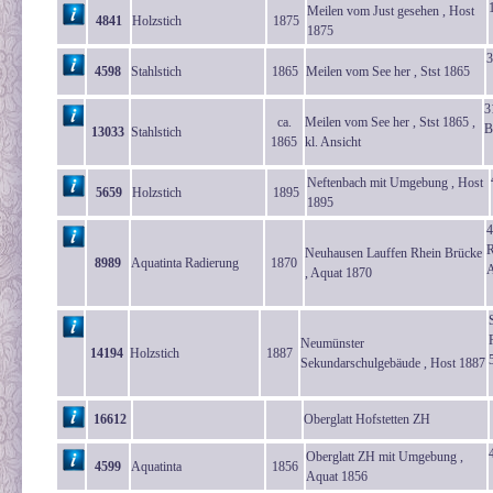
Meilen vom Just gesehen , Host
4841
Holzstich
1875
1875
3
4598
Stahlstich
1865
Meilen vom See her , Stst 1865
3
ca.
Meilen vom See her , Stst 1865 ,
B
13033
Stahlstich
1865
kl. Ansicht
Neftenbach mit Umgebung , Host
5659
Holzstich
1895
1895
4
R
Neuhausen Lauffen Rhein Brücke
8989
Aquatinta Radierung
1870
A
, Aquat 1870
Neumünster
14194
Holzstich
1887
Sekundarschulgebäude , Host 1887
16612
Oberglatt Hofstetten ZH
Oberglatt ZH mit Umgebung ,
4599
Aquatinta
1856
Aquat 1856