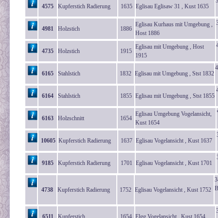
3
4575
Kupferstich Radierung
1635
Eglisau Eglisaw 31 , Kust 1635
Eglisau Kurhaus mit Umgebung ,
4981
Holzstich
1886
Host 1886
Eglisau mit Umgebung , Host
4735
Holzstich
1915
1915
4
6165
Stahlstich
1832
Eglisau mit Umgebung , Stst 1832
6164
Stahlstich
1855
Eglisau mit Umgebung , Stst 1855
Eglisau Umgebung Vogelansicht,
6163
Holzschnitt
1654
Kust 1654
10605
Kupferstich Radierung
1637
Eglisau Vogelansicht , Kust 1637
9185
Kupferstich Radierung
1701
Eglisau Vogelansicht , Kust 1701
3
B
4738
Kupferstich Radierung
1752
Eglisau Vogelansicht , Kust 1752
6511
Kupferstich
1654
Elgg Vogelansicht , Kust 1654