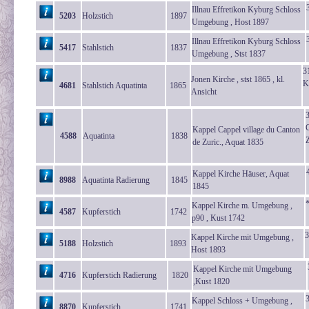
Illnau Effretikon Kyburg Schloss
5203
Holzstich
1897
Umgebung , Host 1897
Illnau Effretikon Kyburg Schloss
5417
Stahlstich
1837
Umgebung , Stst 1837
3
Jonen Kirche , stst 1865 , kl.
K
4681
Stahlstich Aquatinta
1865
Ansicht
3
C
Kappel Cappel village du Canton
4588
Aquatinta
1838
Z
de Zuric., Aquat 1835
Kappel Kirche Häuser, Aquat
8988
Aquatinta Radierung
1845
1845
Kappel Kirche m. Umgebung ,
4587
Kupferstich
1742
p90 , Kust 1742
3
Kappel Kirche mit Umgebung ,
5188
Holzstich
1893
Host 1893
Kappel Kirche mit Umgebung
4716
Kupferstich Radierung
1820
,Kust 1820
Kappel Schloss + Umgebung ,
8870
Kupferstich
1741