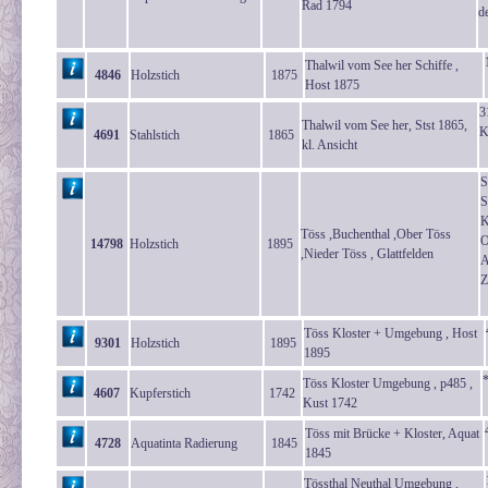
Rad 1794
d
Thalwil vom See her Schiffe ,
4846
Holzstich
1875
Host 1875
3
Thalwil vom See her, Stst 1865,
K
4691
Stahlstich
1865
kl. Ansicht
S
S
K
Töss ,Buchenthal ,Ober Töss
O
14798
Holzstich
1895
,Nieder Töss , Glattfelden
A
Z
Töss Kloster + Umgebung , Host
9301
Holzstich
1895
1895
Töss Kloster Umgebung , p485 ,
4607
Kupferstich
1742
Kust 1742
Töss mit Brücke + Kloster, Aquat
4728
Aquatinta Radierung
1845
1845
Tössthal Neuthal Umgebung ,