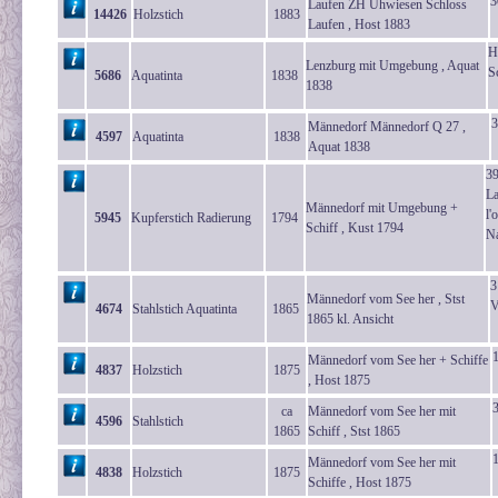
3
Laufen ZH Uhwiesen Schloss
14426
Holzstich
1883
Laufen , Host 1883
H
Lenzburg mit Umgebung , Aquat
S
5686
Aquatinta
1838
1838
3
Männedorf Männedorf Q 27 ,
4597
Aquatinta
1838
Aquat 1838
39
La
Männedorf mit Umgebung +
l'
5945
Kupferstich Radierung
1794
Schiff , Kust 1794
Na
3
Männedorf vom See her , Stst
V
4674
Stahlstich Aquatinta
1865
1865 kl. Ansicht
1
Männedorf vom See her + Schiffe
4837
Holzstich
1875
, Host 1875
ca
Männedorf vom See her mit
4596
Stahlstich
1865
Schiff , Stst 1865
Männedorf vom See her mit
4838
Holzstich
1875
Schiffe , Host 1875