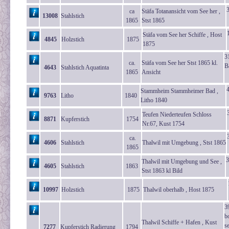
ca
Stäfa Totanansicht vom See her ,
13008
Stahlstich
1865
Stst 1865
Stäfa vom See her Schiffe , Host
4845
Holzstich
1875
1875
3
ca.
Stäfa vom See her Stst 1865 kl.
B
4643
Stahlstich Aquatinta
1865
Ansicht
Stammheim Stammheimer Bad ,
9763
Litho
1840
Litho 1840
Teufen Niederteufen Schloss
8871
Kupferstich
1754
Nr.67, Kust 1754
ca.
4606
Stahlstich
Thalwil mit Umgebung , Stst 1865
1865
3
Thalwil mit Umgebung und See ,
4605
Stahlstich
1863
Stst 1863 kl Bild
10997
Holzstich
1875
Thalwil oberhalb , Host 1875
3
b
Thalwil Schiffe + Hafen , Kust
s
7277
Kupferstich Radierung
1794