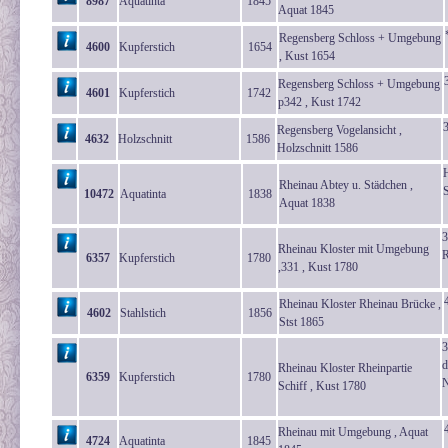
8987
Aquatinta
1845
Aquat 1845
Regensberg Schloss + Umgebung
4600
Kupferstich
1654
, Kust 1654
Regensberg Schloss + Umgebung
4601
Kupferstich
1742
p342 , Kust 1742
Regensberg Vogelansicht ,
4632
Holzschnitt
1586
Holzschnitt 1586
Rheinau Abtey u. Städchen ,
S
10472
Aquatinta
1838
Aquat 1838
3
Rheinau Kloster mit Umgebung
R
6357
Kupferstich
1780
,331 , Kust 1780
Rheinau Kloster Rheinau Brücke ,
4602
Stahlstich
1856
Stst 1865
3
d
Rheinau Kloster Rheinpartie
6359
Kupferstich
1780
N
Schiff , Kust 1780
Rheinau mit Umgebung , Aquat
4724
Aquatinta
1845