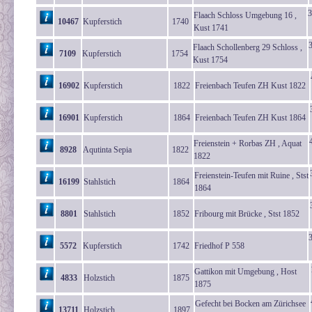
3
Flaach Schloss Umgebung 16 ,
10467
Kupferstich
1740
Kust 1741
Flaach Schollenberg 29 Schloss ,
7109
Kupferstich
1754
Kust 1754
16902
Kupferstich
1822
Freienbach Teufen ZH Kust 1822
16901
Kupferstich
1864
Freienbach Teufen ZH Kust 1864
Freienstein + Rorbas ZH , Aquat
8928
Aqutinta Sepia
1822
1822
Freienstein-Teufen mit Ruine , Stst
16199
Stahlstich
1864
1864
8801
Stahlstich
1852
Fribourg mit Brücke , Stst 1852
5572
Kupferstich
1742
Friedhof P 558
Gattikon mit Umgebung , Host
4833
Holzstich
1875
1875
Gefecht bei Bocken am Zürichsee
13711
Holzstich
1897