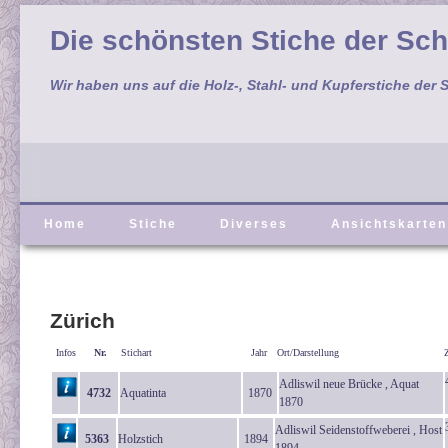
Die schönsten Stiche der Sc
Wir haben uns auf die Holz-, Stahl- und Kupferstiche der S
Home
Stiche
Diverses
Ansichtskarten
Zürich
Infos
Nr.
Stichart
Jahr
Ort/Darstellung
Adliswil neue Brücke , Aquat
4732
Aquatinta
1870
1870
Adliswil Seidenstoffweberei , Host
5363
Holzstich
1894