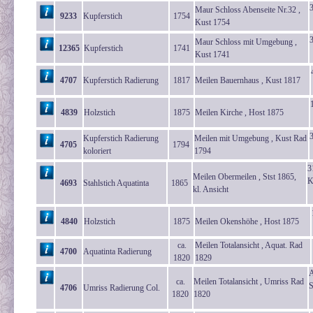
Maur Schloss Abenseite Nr.32 ,
9233
Kupferstich
1754
Kust 1754
Maur Schloss mit Umgebung ,
12365
Kupferstich
1741
Kust 1741
4707
Kupferstich Radierung
1817
Meilen Bauernhaus , Kust 1817
4839
Holzstich
1875
Meilen Kirche , Host 1875
Kupferstich Radierung
Meilen mit Umgebung , Kust Rad
4705
1794
koloriert
1794
3
Meilen Obermeilen , Stst 1865,
K
4693
Stahlstich Aquatinta
1865
kl. Ansicht
4840
Holzstich
1875
Meilen Okenshöhe , Host 1875
ca.
Meilen Totalansicht , Aquat. Rad
4700
Aquatinta Radierung
1820
1829
A
ca.
Meilen Totalansicht , Umriss Rad
S
4706
Umriss Radierung Col.
1820
1820