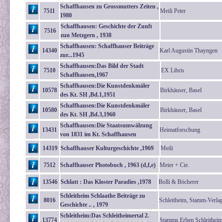
Schaffhausen zu Grossmutters Zeiten ,
7511
Meili Peter
1980
Schaffhausen: Geschichte der Zunft
7516
zun Metzgern , 1938
Schaffhausen: Schaffhauser Beiträge
14340
Karl Augustin Thayngen
zur...1945
Schaffhausen:Das Bild der Stadt
7510
EX Libris
Schaffhausen,1967
Schaffhausen:Die Kunstdenkmäler
10578
Birkhäuser, Basel
des Kt. SH ,Bd.1,1951
Schaffhausen:Die Kunstdenkmäler
10580
Birkhäuser, Basel
des Kt. SH ,Bd.3,1960
Schaffhausen:Die Staatsumwälzung
13431
Heimatforschung
von 1831 im Kt. Schaffhausen
14319
Schaffhauser Kulturgeschichte ,1969
Meili
7512
Schaffhauser Photobuch , 1963 (d,f,e)
Meier + Cie.
13546
Schlatt : Das Kloster Paradies ,1978
Bolli & Böcherer
Schleitheim Schlaathe Beiträge zu
8016
Schleitheim, Stamm-Verla
Geschichte .. , 1979
Schleitheim:Das Schleitheimertal 2.
13774
Stamms Erben Schleithei