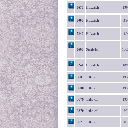
3676
Holzstich
190
5000
Holzstich
188
5240
Holzstich
189
3668
Stahlstich
186
5241
Holzstich
189
3681
Litho col
193
3680
Litho col
193
3679
Litho col
193
3670
Litho col
193
3671
Litho col
193