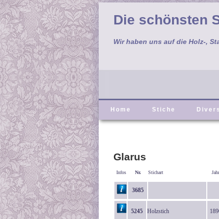
Die schönsten S
Wir haben uns auf die Holz-, St
Home
Stiche
Diver
Glarus
Infos
Nr.
Stichart
Jah
3685
5245
Holzstich
189