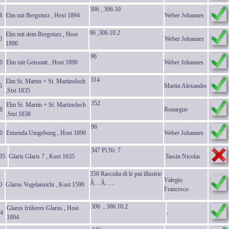
306 , 306.10
4
Elm mit Bergsturz , Host 1894
Weber Johannes
96 ,306.10.2
Elm mit dem Bergsturz , Host
0
Weber Johannes
1890
96
0
Elm mit Geisstatt , Host 1890
Weber Johannes
314
Elm St. Martin + St. Martinsloch
5
Martin Alexandre
,Stst 1835
352
Elm St. Martin + St. Martinsloch
8
Rouargue
,Stst 1838
96
0
Ennenda Umgebung , Host 1890
Weber Johannes
347 Pl.Nr. 7
35
Glaris Glaris 7 , Kust 1635
Tassin Nicolas
350 Raccolta di le pui illustrie
Valegio
Â…Â…..
0
Glarus Vogelansicht , Kust 1590
Francesco
306 , 306.10.2
Glarus früheres Glarus , Host
4
-
1894