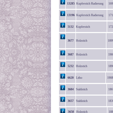
13285
Kupferstich Radierung
169
13196
Kupferstich Radierung
171
5132
Kupferstich
172
3677
Holzstich
189
3687
Holzstich
190
5232
Holzstich
189
6620
Litho
190
3684
Stahlstich
186
3657
Stahlstich
183
3658
Holzstich
18