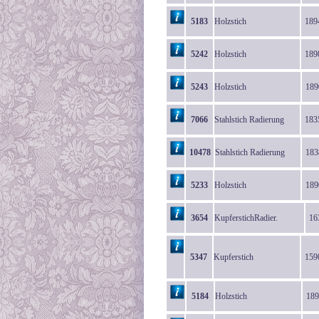
5183
Holzstich
189
5242
Holzstich
189
5243
Holzstich
189
7066
Stahlstich Radierung
183
10478
Stahlstich Radierung
183
5233
Holzstich
189
3654
KupferstichRadier.
16
5347
Kupferstich
159
5184
Holzstich
189