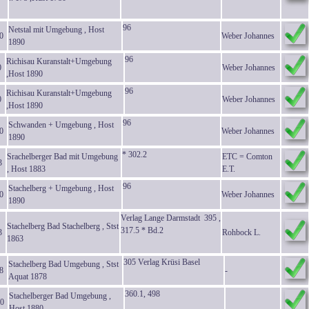
96
Netstal mit Umgebung , Host
0
Weber Johannes
1890
96
Richisau Kuranstalt+Umgebung
0
Weber Johannes
,Host 1890
96
Richisau Kuranstalt+Umgebung
0
Weber Johannes
,Host 1890
96
Schwanden + Umgebung , Host
0
Weber Johannes
1890
* 302.2
Srachelberger Bad mit Umgebung
ETC = Comton
3
, Host 1883
E.T.
96
Stachelberg + Umgebung , Host
0
Weber Johannes
1890
Verlag Lange Darmstadt 395 ,
Stachelberg Bad Stachelberg , Stst
317.5 * Bd.2
3
Rohbock L.
1863
305 Verlag Krüsi Basel
Stachelberg Bad Umgebung , Stst
8
-
Aquat 1878
360.1, 498
Stachelberger Bad Umgebung ,
0
Host 1880