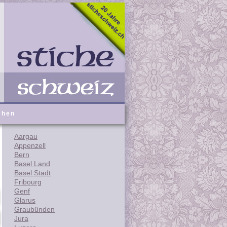
chen
Aargau
Appenzell
Bern
Basel Land
Basel Stadt
Fribourg
Genf
Glarus
Graubünden
Jura