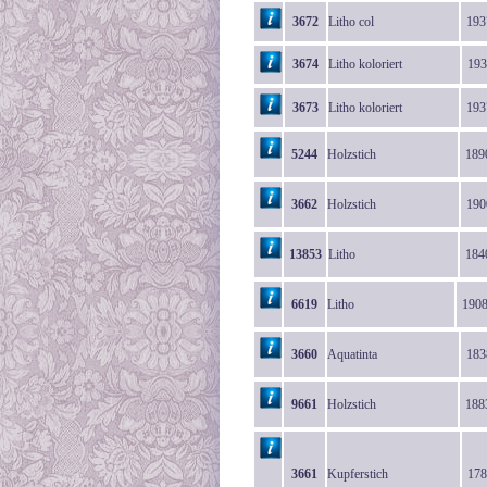
3672
Litho col
193
3674
Litho koloriert
193
3673
Litho koloriert
193
5244
Holzstich
189
3662
Holzstich
190
13853
Litho
184
6619
Litho
190
3660
Aquatinta
183
9661
Holzstich
188
3661
Kupferstich
178