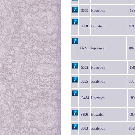
3659
Holzstich
18
3669
Holzstich
189
6677
Aquatinta
186
5502
Holzstich
188
3655
Stahlstich
186
13424
Holzstich
189
3896
Holzstich
189
3683
Stahlstich
186