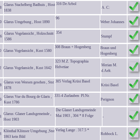
316 De Arbol
Glarus Stachelberg Badhuis , Host
8
A. C:
1838
96
0
Glarus Umgebung , Host 1890
Weber Johannes
354
Glarus Vogelansicht , Holzschnitt
6
Stumpf
1586
308 Braun + Hogenberg
Braun und
0
Glarus Vogelansicht , Kust 1580
Hogenberg
323 M.Z. Topographia
Merian M.
Helvetiae
2
Glarus Vogelansicht , Kust 1642
d.Aelt.
305 Verlag Krüsi Basel
Glarus von Weesen gesehen , Stst
8
Krüsi Basel
1878
331-4 Zurlauben Pl.Nr.
Glarus Vue du Bourg de Glaris ,
6
Perignon
Kust 1786
Die Glaner Landsgemeinde
Glarus: Glaner Landsgemeinde ,
Mai 1903 , 304 * 8 Folge
3
-
Host 1903
Verlag Lange . 317.5 *
Klönthal Klönsee Umgebung ,Stst
3
Rohbock L.
1863 kein Bild