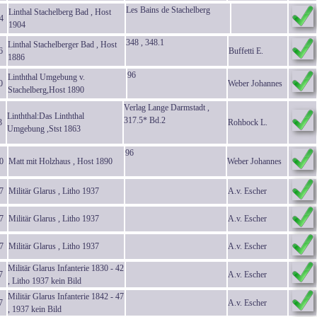
Les Bains de Stachelberg
Linthal Stachelberg Bad , Host
4
1904
348 , 348.1
Linthal Stachelberger Bad , Host
6
Buffetti E.
1886
96
Linththal Umgebung v.
0
Weber Johannes
Stachelberg,Host 1890
Verlag Lange Darmstadt ,
Linththal:Das Linththal
317.5* Bd.2
3
Rohbock L.
Umgebung ,Stst 1863
96
0
Matt mit Holzhaus , Host 1890
Weber Johannes
7
Militär Glarus , Litho 1937
A.v. Escher
7
Militär Glarus , Litho 1937
A.v. Escher
7
Militär Glarus , Litho 1937
A.v. Escher
Militär Glarus Infanterie 1830 - 42
7
A.v. Escher
, Litho 1937 kein Bild
Militär Glarus Infanterie 1842 - 47
7
A.v. Escher
, 1937 kein Bild