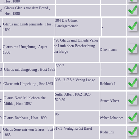
Host 1880
Glarus Glarus vor dem Brand ,
80
Host 1880
304 Die Glaner
Glarus mit Landsgemeinde , Host
Landsgemeinde
2
-
1892
498 Glarus und Enneda Vallée
de Linth oben Beschreibung
Glarus mit Umgebung , Aquat
0
Dikenmann
der Berge
1860
309.2
3
Glarus mit Umgebung , Host 1883
-
395 , 317.5 * Verlag Lange
5
Glarus mit Umgebung , Stst 1865
Rohbock L.
Sutter Albert 1862-1923 ,
Glarus Nord Mühlehorn alte
520.30
7
Sutter Albert
Mühle , Host 1897
96
0
Glarus Rathhaus , Host 1890
Weber Johannes
317.1 Verlag Krüsi Basel
Glarus Souvenir von Glarus , Stst
5
Rüdisühli
1865