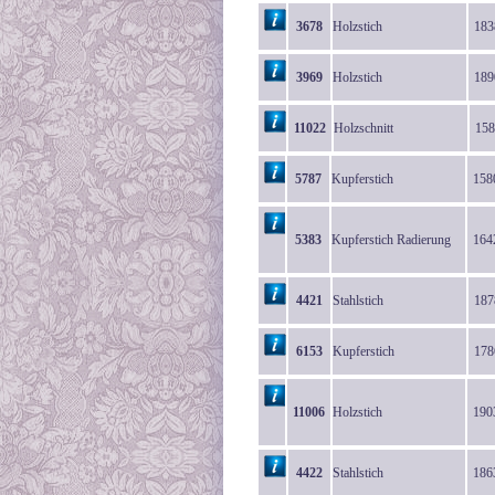
3678
Holzstich
183
3969
Holzstich
189
11022
Holzschnitt
158
5787
Kupferstich
158
5383
Kupferstich Radierung
164
4421
Stahlstich
187
6153
Kupferstich
178
11006
Holzstich
190
4422
Stahlstich
186