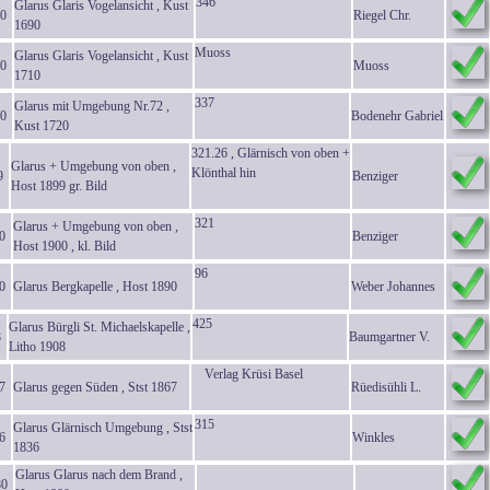
346
Glarus Glaris Vogelansicht , Kust
0
Riegel Chr.
1690
Muoss
Glarus Glaris Vogelansicht , Kust
0
Muoss
1710
337
Glarus mit Umgebung Nr.72 ,
0
Bodenehr Gabriel
Kust 1720
321.26 , Glärnisch von oben +
Glarus + Umgebung von oben ,
Klönthal hin
9
Benziger
Host 1899 gr. Bild
321
Glarus + Umgebung von oben ,
0
Benziger
Host 1900 , kl. Bild
96
0
Glarus Bergkapelle , Host 1890
Weber Johannes
425
Glarus Bürgli St. Michaelskapelle ,
8
Baumgartner V.
Litho 1908
Verlag Krüsi Basel
7
Glarus gegen Süden , Stst 1867
Rüedisühli L.
315
Glarus Glärnisch Umgebung , Stst
6
Winkles
1836
Glarus Glarus nach dem Brand ,
80