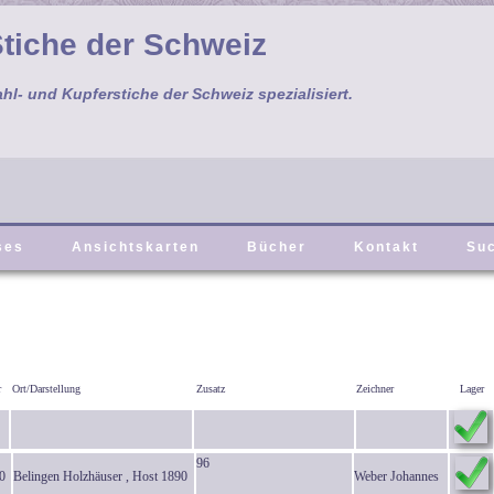
tiche der Schweiz
ahl- und Kupferstiche der Schweiz spezialisiert.
ses
Ansichtskarten
Bücher
Kontakt
Su
r
Ort/Darstellung
Zusatz
Zeichner
Lager
96
0
Belingen Holzhäuser , Host 1890
Weber Johannes