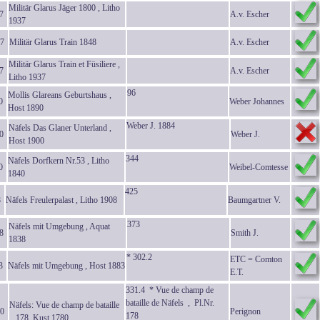
Militär Glarus Jäger 1800 , Litho
7
A.v. Escher
1937
7
Militär Glarus Train 1848
A.v. Escher
Militär Glarus Train et Füsiliere ,
7
A.v. Escher
Litho 1937
96
Mollis Glareans Geburtshaus ,
0
Weber Johannes
Host 1890
Weber J. 1884
Näfels Das Glaner Unterland ,
0
Weber J.
Host 1900
344
Näfels Dorfkern Nr.53 , Litho
0
Weibel-Comtesse
1840
425
8
Näfels Freulerpalast , Litho 1908
Baumgartner V.
373
Näfels mit Umgebung , Aquat
8
Smith J.
1838
* 302.2
ETC = Comton
3
Näfels mit Umgebung , Host 1883
E.T.
331.4 * Vue de champ de
bataille de Näfels , Pl.Nr.
Näfels: Vue de champ de bataille
0
Perignon
178
.. 178 ,Kust 1780