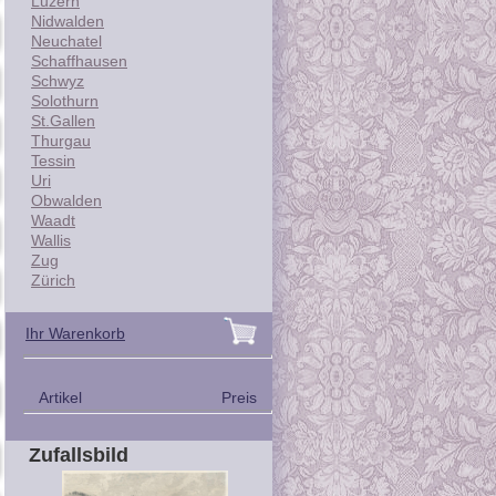
Luzern
Nidwalden
Neuchatel
Schaffhausen
Schwyz
Solothurn
St.Gallen
Thurgau
Tessin
Uri
Obwalden
Waadt
Wallis
Zug
Zürich
Ihr Warenkorb
Artikel
Preis
Zufallsbild