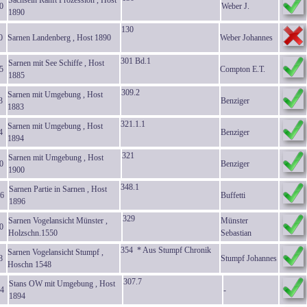
Sachseln Ranft Prozession , Host
0
Weber J.
1890
130
0
Sarnen Landenberg , Host 1890
Weber Johannes
301 Bd.1
Sarnen mit See Schiffe , Host
5
Compton E.T.
1885
309.2
Sarnen mit Umgebung , Host
3
Benziger
1883
321.1.1
Sarnen mit Umgebung , Host
4
Benziger
1894
321
Sarnen mit Umgebung , Host
0
Benziger
1900
348.1
Sarnen Partie in Sarnen , Host
6
Buffetti
1896
329
Sarnen Vogelansicht Münster ,
Münster
0
Holzschn.1550
Sebastian
354 * Aus Stumpf Chronik
Sarnen Vogelansicht Stumpf ,
8
Stumpf Johannes
Hoschn 1548
307.7
Stans OW mit Umgebung , Host
4
-
1894