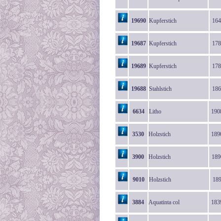
19690
Kupferstich
164
19687
Kupferstich
178
19689
Kupferstich
178
19688
Stahlstich
186
6634
Litho
190
3530
Holzstich
189
3900
Holzstich
189
9010
Holzstich
18
3884
Aquatinta col
183