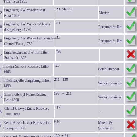
Titlis , Stst 1865
323 Merian
Engelberg OW Vogelansicht ,
2
Merian
Kust 1642
331
Engelberg OW Vue de l'Abbaye
0
Perignon du Roi
d'Engelberg , 1780
331
Engelberg OW Wasserfall Grande
0
Perignon du Roi
Chute d'Eaux ,1780
498
Engelbergerthal OW mit Titlis .
2
Stahlstich 1862
425
Flüelen Schloss Rudenz , Litho
8
Barth Theodor
1908
211 , 130
Flüeli Kapelle Umgebung , Host
0
Weber Johannes
1890
130 + 211
Giswil Giswyl Ruine Rudenz ,
0
Weber Johannes
Host 1890
417
Giswil Giswyl Ruine Rudenz ,
90
-
Host 1890
F.10.
Kerns Aussicht von Kerns auf d.
Maehli &
9
See,aquat 1839
Schabelitz
130 + 211
Kerns mit Umgebung Stanserhorn