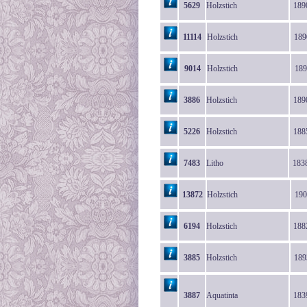
5629
Holzstich
189
11114
Holzstich
189
9014
Holzstich
189
3886
Holzstich
189
5226
Holzstich
188
7483
Litho
183
13872
Holzstich
190
6194
Holzstich
188
3885
Holzstich
189
3887
Aquatinta
183