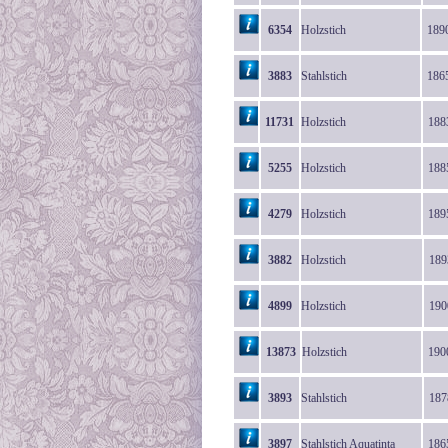
6354
Holzstich
189
3883
Stahlstich
186
11731
Holzstich
188
5255
Holzstich
188
4279
Holzstich
189
3882
Holzstich
189
4899
Holzstich
190
13873
Holzstich
190
3893
Stahlstich
187
3897
Stahlstich Aquatinta
186