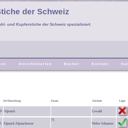
tiche der Schweiz
ahl- und Kupferstiche der Schweiz spezialisiert.
ses
Ansichtskarten
Bücher
Kontakt
Su
r
Ort/Darstellung
Zusatz
Zeichner
Lager
9
Alpnach
Lewald
75
0
Alpnach Alpnachersee
Weber Johannes