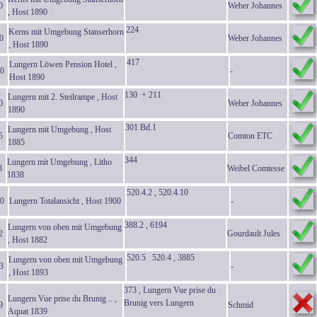
0
Weber Johannes
, Host 1890
224
Kerns mit Umgebung Stanserhorn
0
Weber Johannes
, Host 1890
417
Lungern Löwen Pension Hotel ,
0
-
Host 1890
130 + 211
Lungern mit 2. Steilrampe , Host
0
Weber Johannes
1890
301 Bd.1
Lungern mit Umgebung , Host
5
Comton ETC
1885
344
Lungern mit Umgebung , Litho
8
Weibel Comtesse
1838
520.4.2 , 520.4.10
0
Lungern Totalansicht , Host 1900
-
388.2 , 6194
Lungern von oben mit Umgebung
2
Gourdault Jules
, Host 1882
520.5 520.4 , 3885
Lungern von oben mit Umgebung
3
-
, Host 1893
373 , Lungern Vue prise du
Lungern Vue prise du Brunig .. ,
Brunig vers Lungern
9
Schmid
Aquat 1839