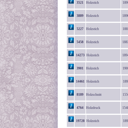
3521
Holzstich
189
3889
Holzstich
189
5227
Holzstich
188
5458
Holzstich
188
14273
Holzstich
189
3901
Holzstich
190
14461
Holzstich
189
8189
Holzschnitt
155
4764
Holzdruck
154
19728
Holzstich
189