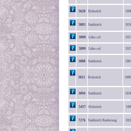
5628
Holzstich
189
5883
Stahlstich
183
3898
Litho col
193
3899
Litho col
193
3888
Stahlstich
186
5021
Holzstich
188
3894
Stahlstich
183
5457
Holzstich
188
7276
Stahlstich Radierung
183