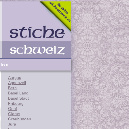
chen
Aargau
Appenzell
Bern
Basel Land
Basel Stadt
Fribourg
Genf
Glarus
Graubünden
Jura