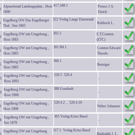
417,348.1
Alpnachstad Landungsplatz , Host
Preuss J.A.
0
1890
Zürich
322 Vrelag Lange Darmstadt
Engelberg OW Das Engelberger
5
Rohbock L.
Thal , Stst 1865
302.2
Engelberg OW mit Umgebung ,
E.T.Comton
3
Host 1883
(ETC)
301 Bd.1
Engelberg OW mit Umgebung ,
Comton Edward
5
Host 1885
Theodo
306.1
Engelberg OW mit Umgebung ,
5
Benziger
Host 1885
520.5 520.4
Engelberg OW mit Umgebung ,
3
-
Host 1893
388 Goudault
Engelberg OW mit Umgebung ,
0
-
Host 1900
520.4.2 , 520.4.10
Engelberg OW mit Umgebung ,
0
Weber Johannes
Host 1900
305 Verlag Krüsi Basel
Engelberg OW mit Umgebung ,
8
-
Stst 1878
317.1 Verlag Krüsi Basel
Engelberg OW mit Umgebung
5
Rüdisühli J. L.