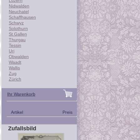
Luzern
Nidwalden
Neuchatel
Schaffhausen
Schwyz
Solothurn
St.Gallen
Thurgau
Tessin
Uri
Obwalden
Waadt
Wallis
Zug
Zürich
Ihr Warenkorb
Artikel
Preis
Zufallsbild