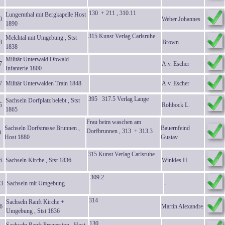
130 + 211 , 310.11
Lungernthal mit Bergkapelle Host
0
Weber Johannes
1890
315 Kunst Verlag Carlsruhe
Melchtal mit Umgebung , Stst
8
Brown
1838
Militär Unterwald Obwald
7
A.v. Escher
Infanterie 1800
7
Militär Unterwalden Train 1848
A.v. Escher
395 317.5 Verlag Lange
Sachseln Dorfplatz belebt , Stst
5
Rohbock L.
1865
Frau beim waschen am
Sachseln Dorfstrasse Brunnen ,
Bauernfeind
Dorfbrunnen , 313 + 313.3
0
Host 1880
Gustav
315 Kunst Verlag Carlsruhe
6
Sachseln Kirche , Stst 1836
Winkles H.
309.2
3
Sachseln mit Umgebung
-
314
Sachseln Ranft Kirche +
6
Martin Alexandre
Umgebung , Stst 1836
130