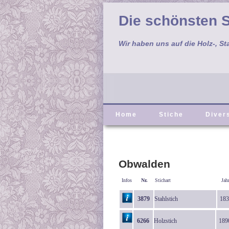
Die schönsten S
Wir haben uns auf die Holz-, St
Home
Stiche
Diver
Obwalden
Infos
Nr.
Stichart
Jah
3879
Stahlstich
183
6266
Holzstich
189