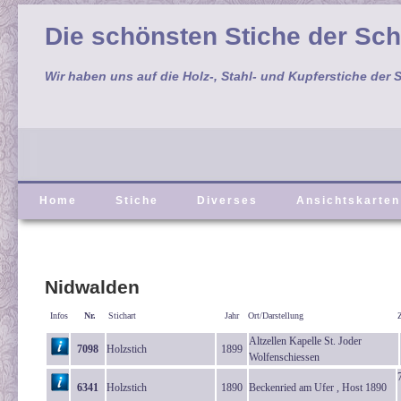
Die schönsten Stiche der Sc
Wir haben uns auf die Holz-, Stahl- und Kupferstiche der S
Home
Stiche
Diverses
Ansichtskarten
Nidwalden
Infos
Nr.
Stichart
Jahr
Ort/Darstellung
Altzellen Kapelle St. Joder
7098
Holzstich
1899
Wolfenschiessen
6341
Holzstich
1890
Beckenried am Ufer , Host 1890