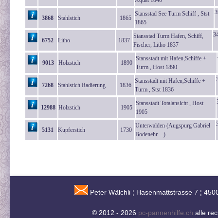
Aquat 1840
3
Stansstad See Turm Schiff , Stst
3868
Stahlstich
1865
1865
3
Stansstad Turm Hafen, Schiff,
6752
Litho
1837
Fischer, Litho 1837
Stansstadt mit Hafen,Schiffe +
9013
Holzstich
1890
Turm , Host 1890
Stansstadt mit Hafen,Schiffe +
7268
Stahlstich Radierung
1836
Turm , Stst 1836
Stansstadt Totalansicht , Host
12988
Holzstich
1905
1905
Unterwalden (Augspurg Gabriel
5131
Kupferstich
1730
Bodenehr ...)
Peter Wälchli ¦ Hasenmattstrasse 7 ¦ 450
© 2012 - 2026
pc-pannenhilfe.ch
alle re