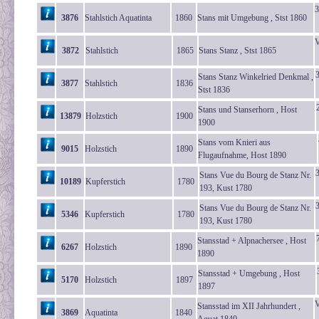
3
3876
Stahlstich Aquatinta
1860
Stans mit Umgebung , Stst 1860
V
3872
Stahlstich
1865
Stans Stanz , Stst 1865
Stans Stanz Winkelried Denkmal ,
3877
Stahlstich
1836
Stst 1836
Stans und Stanserhorn , Host
13879
Holzstich
1900
1900
Stans vom Knieri aus
9015
Holzstich
1890
Flugaufnahme, Host 1890
Stans Vue du Bourg de Stanz Nr.
10189
Kupferstich
1780
193, Kust 1780
Stans Vue du Bourg de Stanz Nr.
5346
Kupferstich
1780
193, Kust 1780
Stansstad + Alpnachersee , Host
6267
Holzstich
1890
1890
Stansstad + Umgebung , Host
5170
Holzstich
1897
1897
V
Stansstad im XII Jahrhundert ,
3869
Aquatinta
1840