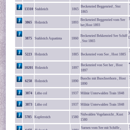
Beckenried Beggenried , Stst
13310
Stahlstich
1865
1865
5
Beckenried Beggenried vom See
3865
Holzstich
1893
her,Host 1893
3
Beckenried Bekkenried See Schiff
D
3875
Stahlstich Aquatinta
1860
, Stst 1865
5223
Holzstich
1885
Beckenried vom See , Host 1885
Beckenried von See her , Host
10201
Holzstich
1897
1897
Buochs mit Buochserhorn , Host
6258
Holzstich
1890
1890
3874
Litho col
1937
Militär Unterwalden Train 1848
3873
Litho col
1937
Militär Unterwalden Train 1848
3
Nidwalden Vogelansicht , Kust
5785
Kupferstich
1580
1580
Sarnen vom See mit Schiffe ,