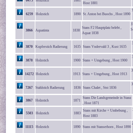
6475
Holzstich
1881
Host 1881
6259
Holzstich
1890
St. Anton bei Buochs , Host 1890
3
Stans F2 Hauptplatz belebt ,
S
3866
Aquatinta
1838
Aquat 1838
3870
Kupferstich Radierung
1635
Stans Vndervald 3 , Kust 1635
3878
Holzstich
1900
Stans + Umgebung , Host 1900
3
14272
Holzstich
1913
Stans + Umgebung , Host 1913
7267
Stahlstich Radierung
1836
Stans Chalet , Stst 1836
Stans Die Landsgemeinde in Stanz
3867
Holzstich
1871
, Host 1871
Stans mit Kirche + Umbebung ,
5503
Holzstich
1883
Host 1883
11115
Holzstich
1890
Stans mit Stanserhorn , Host 1890