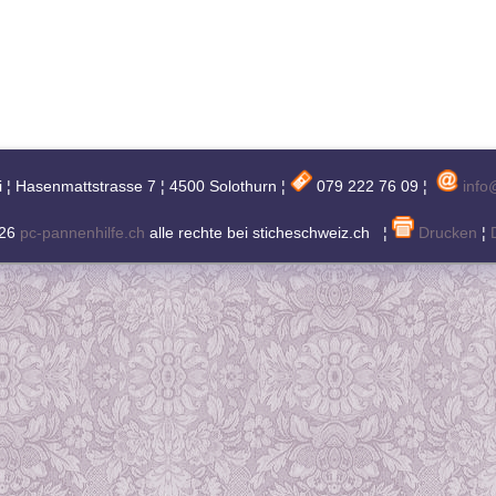
i ¦ Hasenmattstrasse 7 ¦ 4500 Solothurn ¦
079 222 76 09 ¦
info
026
pc-pannenhilfe.ch
alle rechte bei sticheschweiz.ch ¦
Drucken
¦