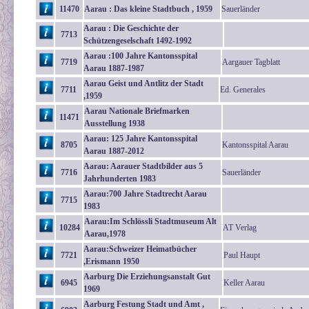
11470
Aarau : Das kleine Stadtbuch , 1959
Sauerländer
Aarau : Die Geschichte der
7713
Schützengeselschaft 1492-1992
Aarau :100 Jahre Kantonsspital
7719
Aargauer Tagblatt
Aarau 1887-1987
Aarau Geist und Antlitz der Stadt
7711
Ed. Generales
,1959
Aarau Nationale Briefmarken
11471
Ausstellung 1938
Aarau: 125 Jahre Kantonsspital
8705
Kantonsspital Aarau
Aarau 1887-2012
Aarau: Aarauer Stadtbilder aus 5
7716
Sauerländer
Jahrhunderten 1983
Aarau:700 Jahre Stadtrecht Aarau
7715
1983
Aarau:Im Schlössli Stadtmuseum Alt
10284
AT Verlag
Aarau,1978
Aarau:Schweizer Heimatbücher
7721
Paul Haupt
,Erismann 1950
Aarburg Die Erziehungsanstalt Gut
6945
Keller Aarau
1969
Aarburg Festung Stadt und Amt ,