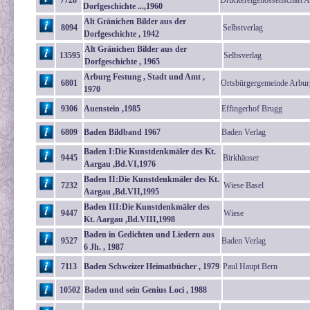
7728
Druckereigenossenschaft A
Dorfgeschichte ...,1960
Alt Gränichen Bilder aus der
8094
Selbstverlag
Dorfgeschichte , 1942
Alt Gränichen Bilder aus der
13595
Selbsverlag
Dorfgeschichte , 1965
Arburg Festung , Stadt und Amt ,
6801
Ortsbürgergemeinde Arbur
1970
9306
Auenstein ,1985
Effingerhof Brugg
6809
Baden Bildband 1967
Baden Verlag
Baden I:Die Kunstdenkmäler des Kt.
9445
Birkhäuser
Aargau ,Bd.VI,1976
Baden II:Die Kunstdenkmäler des Kt.
7232
Wiese Basel
Aargau ,Bd.VII,1995
Baden III:Die Kunstdenkmäler des
9447
Wiese
Kt. Aargau ,Bd.VIII,1998
Baden in Gedichten und Liedern aus
9527
Baden Verlag
6 Jh. , 1987
7113
Baden Schweizer Heimatbücher , 1979
Paul Haupt Bern
10502
Baden und sein Genius Loci , 1988