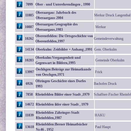
7099
Ober - und Unterehrendingen , 1990
Oberaargau: Jahrbuch des
11885
Merkur Druck Langenthal
Oberaargaus 2004
Oberaargau:Geographie des
10887
Merkur
Oberaargaus,1983
Oberentfelden: Die Ortsgeschichte von
10262
Gemeindeverwaltung
Oberentfelden,1997
14134
Oberkulm: Zeitbilder + Anhang ,1991
Gem. Oberkulm
Oberkulm:Vergangenheit und
10283
Gemeinde Oberkulm
Gegenwart in Bildern,1995
Oechhgen:Beiträge zur Heimatkunde
13997
Frick
von Oeschgen,1971
Oftringen Geschichte eines Dorfes
6926
Bachofen Druck
1993
7858
Rheinfelden Bilder einer Stadt ,1979
Schaffner-Fischer Rheinfe
14672
Rheinfelden ilder einer Stadt , 1979
Rheinfelden Zähringer-Stadt
11839
HAKU
Rheinfelden,1987
Rheinfelden:Berner Heimatbücher
13618
Paul Haupt
Nr.46 , 1952