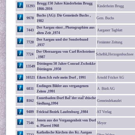
Brugg:150 Jahre Kinderheim Brugg
11293
Kinderheim Brugg
1866-2016
Buchs (AG): Die Gemeinde Buchs ,
9970
Gem. Buchs
1982
Der Aargau einst , Photographien aus
7443
Aargauer Tagblatt
alten Zeit ,1974
Der Aargau und der Sonderbund
7720
Freiämter Zeitung
,1937
Der Oberaargau von Carl Rechsteiner
7724
Schelbli,Herzogenbuchsee
, 1987
Döttingen:50 Jahre Conrad Zschokke
13549
Döttingen ,1950
10321
Eiken:Ich rufe mein Dorf , 1991
Arnold Fricker AG
Endingen Bilder aus vergangenen
6831
A. Bürli AG
Zeiten ,1991
Ennetbaden:Dorf BaÌˆder staÌˆdtische
8162
Gemeindekanzlei
Siedlung,1994
9489
Fricktal Bezirk Laufenburg ,1984
AT Verlag
Jonen aus der Vergangenheit von Dorf
7546
Meyer
u. Pfarrei 1968
Katholische Kirchen des Kt. Aargau