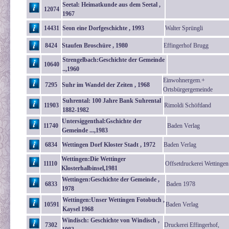
Seetal: Heimatkunde aus dem Seetal ,
12074
1967
14431
Seon eine Dorfgeschichte , 1993
Walter Sprüngli
8424
Staufen Broschüre , 1980
Effingerhof Brugg
Strengelbach:Geschichte der Gemeinde
10640
..,1960
Einwohnergem.+
7295
Suhr im Wandel der Zeiten , 1968
Ortsbürgergemeinde
Suhrental: 100 Jahre Bank Suhrental
11903
Rimoldi Schöftland
1882-1982
Untersiggenthal:Gschichte der
11740
Baden Verlag
Gemeinde ...,1983
6834
Wettingen Dorf Kloster Stadt , 1972
Baden Verlag
Wettingen:Die Wettinger
11110
Offsetdruckerei Wettingen
Klosterhalbinsel,1981
Wettingen:Geschichte der Gemeinde ,
6833
Baden 1978
1978
Wettingen:Unser Wettingen Fotobuch ,
10591
Baden Verlag
Kaysel 1968
Windisch: Geschichte von Windisch ,
7302
Druckerei Effingerhof,