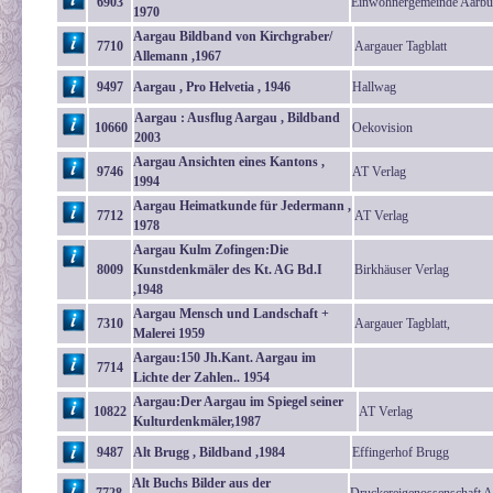
6903
Einwohnergemeinde Aarbu
1970
Aargau Bildband von Kirchgraber/
7710
Aargauer Tagblatt
Allemann ,1967
9497
Aargau , Pro Helvetia , 1946
Hallwag
Aargau : Ausflug Aargau , Bildband
10660
Oekovision
2003
Aargau Ansichten eines Kantons ,
9746
AT Verlag
1994
Aargau Heimatkunde für Jedermann ,
7712
AT Verlag
1978
Aargau Kulm Zofingen:Die
8009
Kunstdenkmäler des Kt. AG Bd.I
Birkhäuser Verlag
,1948
Aargau Mensch und Landschaft +
7310
Aargauer Tagblatt,
Malerei 1959
Aargau:150 Jh.Kant. Aargau im
7714
Lichte der Zahlen.. 1954
Aargau:Der Aargau im Spiegel seiner
10822
AT Verlag
Kulturdenkmäler,1987
9487
Alt Brugg , Bildband ,1984
Effingerhof Brugg
Alt Buchs Bilder aus der