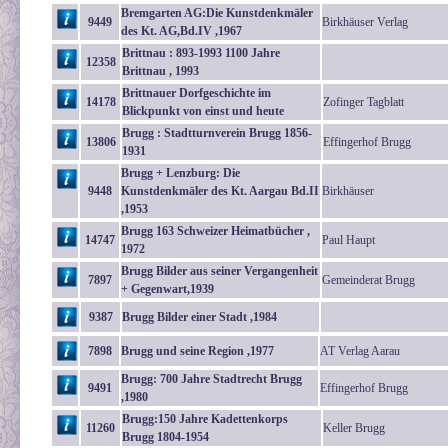
Bremgarten AG:Die Kunstdenkmäler
9449
Birkhäuser Verlag
des Kt. AG,Bd.IV ,1967
Brittnau : 893-1993 1100 Jahre
12358
Brittnau , 1993
Brittnauer Dorfgeschichte im
14178
Zofinger Tagblatt
Blickpunkt von einst und heute
Brugg : Stadtturnverein Brugg 1856-
13806
Effingerhof Brugg
1931
Brugg + Lenzburg: Die
9448
Kunstdenkmäler des Kt. Aargau Bd.II
Birkhäuser
,1953
Brugg 163 Schweizer Heimatbücher ,
14747
Paul Haupt
1972
Brugg Bilder aus seiner Vergangenheit
7897
Gemeinderat Brugg
+ Gegenwart,1939
9387
Brugg Bilder einer Stadt ,1984
7898
Brugg und seine Region ,1977
AT Verlag Aarau
Brugg: 700 Jahre Stadtrecht Brugg
9491
Effingerhof Brugg
,1980
Brugg:150 Jahre Kadettenkorps
11260
Keller Brugg
Brugg 1804-1954