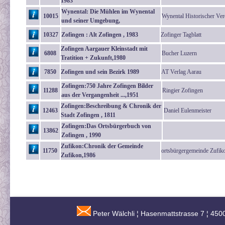
1983
Wynental: Die Mühlen im Wynental
10015
Wynental Historischer Ver
und seiner Umgebung,
10327
Zofingen : Alt Zofingen , 1983
Zofinger Tagblatt
Zofingen Aargauer Kleinstadt mit
6808
Bucher Luzern
Tratition + Zukunft,1980
7850
Zofingen und sein Bezirk 1989
AT Verlag Aarau
Zofingen:750 Jahre Zofingen Bilder
11288
Ringier Zofingen
aus der Vergangenheit ...,1951
Zofingen:Beschreibung & Chronik der
12463
Daniel Eulenmeister
Stadt Zofingen , 1811
Zofingen:Das Ortsbürgerbuch von
13862
Zofingen , 1990
Zufikon:Chronik der Gemeinde
11750
ortsbürgergemeinde Zufik
Zufikon,1986
Peter Wälchli ¦ Hasenmattstrasse 7 ¦ 450