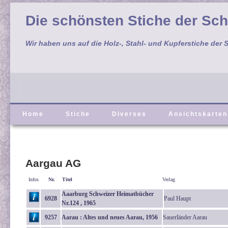
Die schönsten Stiche der Sc
Wir haben uns auf die Holz-, Stahl- und Kupferstiche der S
Home
Stiche
Diverses
Ansichtskarten
Aargau AG
Infos
Nr.
Titel
Verlag
Aaarburg Schweizer Heimatbücher
6928
Paul Haupt
Nr.124 , 1965
9257
Aarau : Altes und neues Aarau, 1956
Sauerländer Aarau