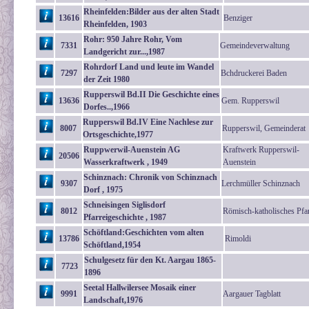
Rheinfelden:Bilder aus der alten Stadt
13616
Benziger
Rheinfelden, 1903
Rohr: 950 Jahre Rohr, Vom
7331
Gemeindeverwaltung
Landgericht zur...,1987
Rohrdorf Land und leute im Wandel
7297
Bchdruckerei Baden
der Zeit 1980
Rupperswil Bd.II Die Geschichte eines
13636
Gem. Rupperswil
Dorfes..,1966
Rupperswil Bd.IV Eine Nachlese zur
8007
Rupperswil, Gemeinderat
Ortsgeschichte,1977
Ruppwerwil-Auenstein AG
Kraftwerk Rupperswil-
20506
Wasserkraftwerk , 1949
Auenstein
Schinznach: Chronik von Schinznach
9307
Lerchmüller Schinznach
Dorf , 1975
Schneisingen Siglisdorf
8012
Römisch-katholisches Pfa
Pfarreigeschichte , 1987
Schöftland:Geschichten vom alten
13786
Rimoldi
Schöftland,1954
Schulgesetz für den Kt. Aargau 1865-
7723
1896
Seetal Hallwilersee Mosaik einer
9991
Aargauer Tagblatt
Landschaft,1976