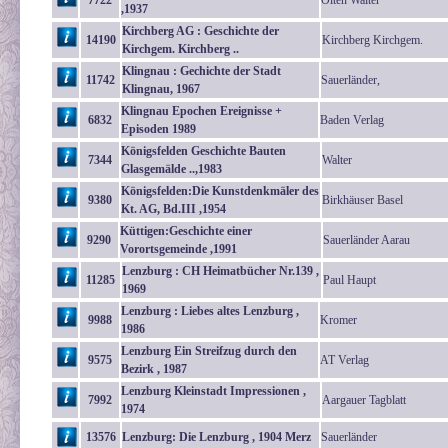
7722
Olten Walter
,1937
Kirchberg AG : Geschichte der
14190
Kirchberg Kirchgem.
Kirchgem. Kirchberg ..
Klingnau : Gechichte der Stadt
11742
Sauerländer,
Klingnau, 1967
Klingnau Epochen Ereignisse +
6832
Baden Verlag
Episoden 1989
Königsfelden Geschichte Bauten
7344
Walter
Glasgemälde ..,1983
Königsfelden:Die Kunstdenkmäler des
9380
Birkhäuser Basel
Kt. AG, Bd.III ,1954
Küttigen:Geschichte einer
9290
Sauerländer Aarau
Vorortsgemeinde ,1991
Lenzburg : CH Heimatbücher Nr.139 ,
11285
Paul Haupt
1969
Lenzburg : Liebes altes Lenzburg ,
9988
Kromer
1986
Lenzburg Ein Streifzug durch den
9575
AT Verlag
Bezirk , 1987
Lenzburg Kleinstadt Impressionen ,
7992
Aargauer Tagblatt
1974
13576
Lenzburg: Die Lenzburg , 1904 Merz
Sauerländer