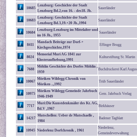
Lenzburg: Geschichte der Stadt
10685
Sauerländer
Lenzburg Bd.2,von 16. - des18. Jh.
Lenzburg: Geschichte der Stadt
10683
Sauerländer
Lenzburg Bd.3,19.+20 Jh.,1994
Lenzburg:Lenzburg im Mittelalter und
10684
Sauerländer
im 16 Jh., 1955
Mandach Beiträge zur Dorf-+
8411
Effinger Brugg
Kirchgeschichte,1974
Memorial Muri AG 1841 zur
8024
Kulturstiftung St. Martin
Klosteraufhebung,1991
Möhlin Geschichte des Dorfes Möhlin ,
7688
Buchdruckerei Karl Augus
1959
Möriken Wildegg:Chronik von
10067
Trüb Sauerländer
Möriken ..,1992
Möriken Wildegg:Gemeinde Jahrbuch
10975
Gem. Jahrbuch Verlag
1946-1949
Muri:Die Kunstdenkmäler des Kt. AG,
7717
Birkhäuser
Bd.V ,1967
Mutschellen: Ueber de Mutschaelle ,
14217
Badener Tagblatt
1984
Niederlenz,
10945
Niederlenz Dorfchronik , 1961
Gemeindeverwaltung