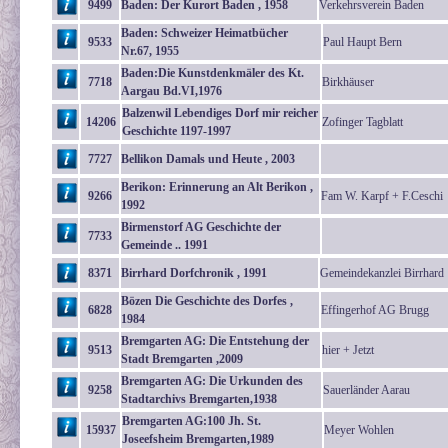
9499
Baden: Der Kurort Baden , 1958
Verkehrsverein Baden
Baden: Schweizer Heimatbücher
9533
Paul Haupt Bern
Nr.67, 1955
Baden:Die Kunstdenkmäler des Kt.
7718
Birkhäuser
Aargau Bd.VI,1976
Balzenwil Lebendiges Dorf mir reicher
14206
Zofinger Tagblatt
Geschichte 1197-1997
7727
Bellikon Damals und Heute , 2003
Berikon: Erinnerung an Alt Berikon ,
9266
Fam W. Karpf + F.Ceschi
1992
Birmenstorf AG Geschichte der
7733
Gemeinde .. 1991
8371
Birrhard Dorfchronik , 1991
Gemeindekanzlei Birrhard
Bözen Die Geschichte des Dorfes ,
6828
Effingerhof AG Brugg
1984
Bremgarten AG: Die Entstehung der
9513
hier + Jetzt
Stadt Bremgarten ,2009
Bremgarten AG: Die Urkunden des
9258
Sauerländer Aarau
Stadtarchivs Bremgarten,1938
Bremgarten AG:100 Jh. St.
15937
Meyer Wohlen
Joseefsheim Bremgarten,1989