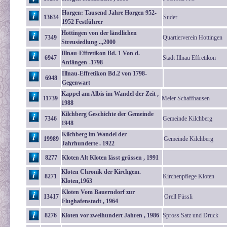
Horgen: Tausend Jahre Horgen 952-
13634
Suder
1952 Festführer
Hottingen von der ländlichen
7349
Quartierverein Hottingen
Streusiedlung ..,2000
Illnau-Effretikon Bd. 1 Von d.
6947
Stadt Illnau Effretikon
Anfängen -1798
Illnau-Effretikon Bd.2 von 1798-
6948
Gegenwart
Kappel am Albis im Wandel der Zeit ,
11739
Meier Schaffhausen
1988
Kilchberg Geschichte der Gemeinde
7346
Gemeinde Kilchberg
1948
Kilchberg im Wandel der
19989
Gemeinde Kilchberg
Jahrhunderte . 1922
8277
Kloten Alt Kloten lässt grüssen , 1991
Kloten Chronik der Kirchgem.
8271
Kirchenpflege Kloten
Kloten,1963
Kloten Vom Bauerndorf zur
13417
Orell Füssli
Flughafenstadt , 1964
8276
Kloten vor zweihundert Jahren , 1986
Spross Satz und Druck