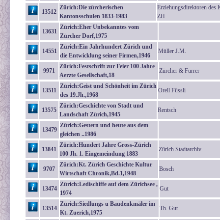
Zürich:Die zürcherischen
Erziehungsdirektoren des 
13512
Kantonsschulen 1833-1983
ZH
Zürich:Eher Unbekanntes vom
13631
Zürcher Dorf,1975
Zürich:Ein Jahrhundert Zürich und
14551
Müller J.M.
die Entwicklung seiner Firmen,1946
Zürich:Festschrift zur Feier 100 Jahre
9971
Zürcher & Furrer
Aerzte Gesellschaft,18
Zürich:Geist und Schönheit im Zürich
13511
Orell Füssli
des 19.Jh.,1968
Zürich:Geschichte von Stadt und
13575
Rentsch
Landschaft Zürich,1945
Zürich:Gestern und heute aus dem
13479
gleichen ..1986
Zürich:Hundert Jahre Gross-Zürich
13841
Zürich Stadtarchiv
100 Jh. 1. Eingemeindung 1883
Zürich:Kt. Zürich Geschichte Kultur
9707
Bosch
Wirtschaft Chronik,Bd.1,1948
Zürich:Ledischiffe auf dem Zürichsee ,
13474
Gut
1974
Zürich:Siedlungs u Baudenkmäler im
13514
Th. Gut
Kt. Zuerich,1975