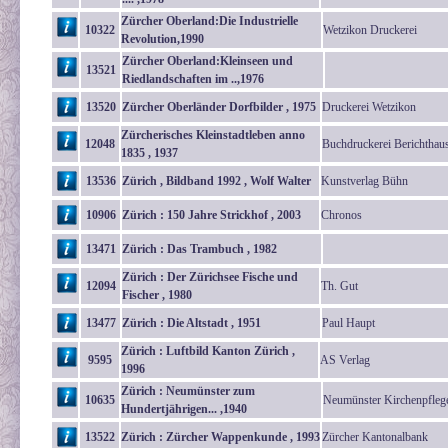
Zürcher Oberland:Die Industrielle
10322
Wetzikon Druckerei
Revolution,1990
Zürcher Oberland:Kleinseen und
13521
Riedlandschaften im ..,1976
13520
Zürcher Oberländer Dorfbilder , 1975
Druckerei Wetzikon
Zürcherisches Kleinstadtleben anno
12048
Buchdruckerei Berichthau
1835 , 1937
13536
Zürich , Bildband 1992 , Wolf Walter
Kunstverlag Bühn
10906
Zürich : 150 Jahre Strickhof , 2003
Chronos
13471
Zürich : Das Trambuch , 1982
Zürich : Der Zürichsee Fische und
12094
Th. Gut
Fischer , 1980
13477
Zürich : Die Altstadt , 1951
Paul Haupt
Zürich : Luftbild Kanton Zürich ,
9595
AS Verlag
1996
Zürich : Neumünster zum
10635
Neumünster Kirchenpfleg
Hundertjährigen... ,1940
13522
Zürich : Zürcher Wappenkunde , 1993
Zürcher Kantonalbank