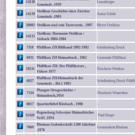
14138
Leuenberger
Gemeinde ,1959
Oerlikon Geschichte einer Zürcher
14139
Anton Schöb
Gemeinde ,1983
10601
Oerlikon und sein Turnverein , 1997
Meyer Oerlikon
Oerlikon: Harmonie Oerlikon /
14135
Seebach 1884-1984
7118
Pfäffikon ZH Bildband 1892-1992
Schellenberg Druck
6931
Pfäffikon ZH Heimatbuch , 1962
Gemeinde Pfäffikon
Pfäffikon ZH: Der Pfäffikersee ,
10211
Druckerei Wtzikon
Führer 1977
Pfaffikon ZH:Heimatbuch der
6927
Schellenberg Druck Pfäff
Gemeinde .. Bd.2 1983
Pfungen Ortsgeschichte +
7334
Druckerei Winterthur
Heimatbuch,1954
8017
Quartierfiebel Riesbach , 1980
-
Regensberg:Schweizer Heimatbücher
11420
Paul Haupt
Nr.65 ,1954
Rheinau Gedenkschrift 1200 Jahrfeier
7069
Gemeinderat Rheinau
,1978