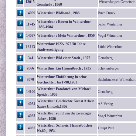
13015
Wiesendangen Gemeinde
Gemeinde , 1969
14099
Winterthur Bîldband ,1988
Buch Druck
Winterthur : Bauen in Winterthur
11745
Sailer Winterthur
1859-1984
14087
Winterthur : Mein Winterthur , 1950
Vogel Winterthur
Winterthur 1922-1972 50 Jahre
13413
Lüthi Winterthur
Stadtvereinigung
13411
Winterthur Bild einer Stadt , 1977
Gemsberg
9566
Winterthur Ein Heimatbuch , 1935
Schönenberger
Winterthur Einführung in seine
9570
Buchdruckerei Winterthu
Geschichte .. bis1798,1961
Winterthur Fotobuch von Michael
14100
Gemsberg
Speich , 1963
Winterthur Geschichte Kunst Arbeit
14084
AS Verlag
Szene Umwelt,1996
Winterthur rund um die zwanziger
14035
Vogel Winterthur
Jahre , 1986
Winterthur Schweiz. Heimatbücher
14085
Haupt Paul
Nr.60 , 1954