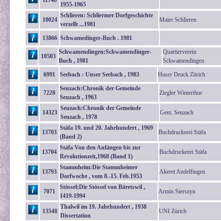
11748
1955-1965
Schlieren: Schliermer Dorfgeschichte
10024
Maier Schlieren
verzellt ...1981
13866
Schwamedinger-Buch . 1981
Schwamendingen:Schwamendinger-
Quartierverein
10503
Buch , 1981
Schwamendingen
6991
Seebach : Unser Seebach , 1983
Huser Druck Zürich
Seuzach:Chronik der Gemeinde
7228
Ziegler Winterthur
Seuzach , 1963
Seuzach:Chronik der Gemeinde
14323
Gem. Seuzach
Seuzach , 1978
Stäfa 19. und 20. Jahrhundert , 1969
13703
Buchdruckerei Stäfa
(Band 2)
Stäfa Von den Anfängen bis zur
13704
Buchdruckerei Stäfa
Revolutionzeit,1968 (Band 1)
Stammheim:Die Stammheimer
13793
Akeret Andelfingen
Dorfwoche , vom 8.-15. Feb.1953
Stössel:Die Stössel von Bäretswil ,
7071
Armin Sierszyn
1419-1994
Thalwil im 19. Jahrhundert , 1938
13548
UNI Zürich
Dissertation