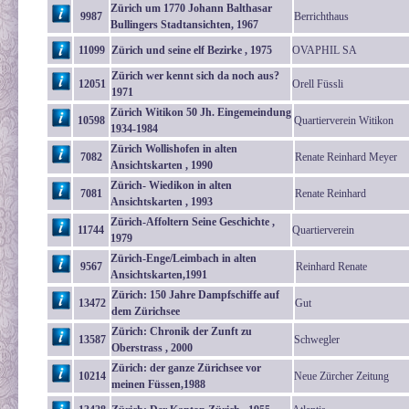
Zürich um 1770 Johann Balthasar
9987
Berrichthaus
Bullingers Stadtansichten, 1967
11099
Zürich und seine elf Bezirke , 1975
OVAPHIL SA
Zürich wer kennt sich da noch aus?
12051
Orell Füssli
1971
Zürich Witikon 50 Jh. Eingemeindung
10598
Quartierverein Witikon
1934-1984
Zürich Wollishofen in alten
7082
Renate Reinhard Meyer
Ansichtskarten , 1990
Zürich- Wiedikon in alten
7081
Renate Reinhard
Ansichtskarten , 1993
Zürich-Affoltern Seine Geschichte ,
11744
Quartierverein
1979
Zürich-Enge/Leimbach in alten
9567
Reinhard Renate
Ansichtskarten,1991
Zürich: 150 Jahre Dampfschiffe auf
13472
Gut
dem Zürichsee
Zürich: Chronik der Zunft zu
13587
Schwegler
Oberstrass , 2000
Zürich: der ganze Zürichsee vor
10214
Neue Zürcher Zeitung
meinen Füssen,1988