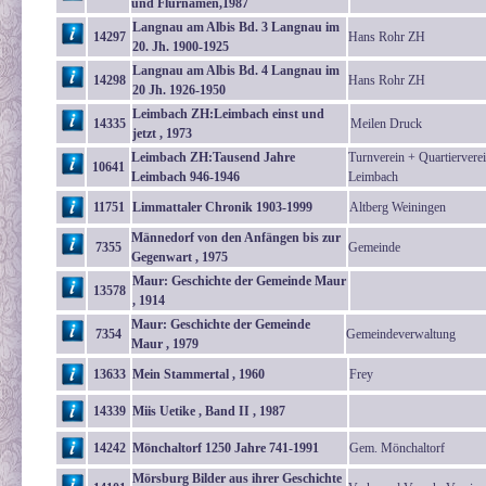
und Flurnamen,1987
Langnau am Albis Bd. 3 Langnau im
14297
Hans Rohr ZH
20. Jh. 1900-1925
Langnau am Albis Bd. 4 Langnau im
14298
Hans Rohr ZH
20 Jh. 1926-1950
Leimbach ZH:Leimbach einst und
14335
Meilen Druck
jetzt , 1973
Leimbach ZH:Tausend Jahre
Turnverein + Quartiervere
10641
Leimbach 946-1946
Leimbach
11751
Limmattaler Chronik 1903-1999
Altberg Weiningen
Männedorf von den Anfängen bis zur
7355
Gemeinde
Gegenwart , 1975
Maur: Geschichte der Gemeinde Maur
13578
, 1914
Maur: Geschichte der Gemeinde
7354
Gemeindeverwaltung
Maur , 1979
13633
Mein Stammertal , 1960
Frey
14339
Miis Uetike , Band II , 1987
14242
Mönchaltorf 1250 Jahre 741-1991
Gem. Mönchaltorf
Mörsburg Bilder aus ihrer Geschichte