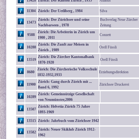
13428
Zürich: Der Kanton Zürich , 1955
Atlantis
11304
Zürich: Der Uetliberg , 1984
Silva
Zürich: Der Zürichsee und seine
Buchverlag Neue Zürcher
13473
Nachbarseen , 1978
Zeitung
Zürich: Die Arbeiterin in Zürich um
9588
Conzett
1900 , 2011
Zürich: Die Zunft zur Meisen in
10288
Orell Füssli
Zürich , 1989
Zürich: Die Zürcher Kantonalbank
13519
Orell Füssli
1870-1920
Zürich: Die Zürcherische Volksschule
8680
Erziehungsdirektion
1832-1932,1933
Zürich: Gang durch Zürich mit ...
11900
Zürichsee Druckerei
Band 6, 1992
Zürich: Gemeinnützige Gesellschaft
10289
von Neumünster,2006
Zürich: Helvetia Zürich 75 Jahre
13507
1893-1969
13515
Zürich: Jahrbuch vom Zürichsee 1942
Zürich: Neuer Skiklub Zürich 1912-
13582
1962