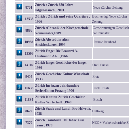
Zürich : Zürich 650 Jahre
8701
Neue Zürcher Zeitung
eidgenössisch , 2001
Zürich : Zürich und seine Quartiere ,
Buchverlag Neue Zürcher
13535
1966
Zeitung
Zürich :Chronik der Kirchgemeinde
Gemeinnützigen Gesellsch
8886
Neumünster,1889
Neumünster
Zürich Altstadt in alten
10958
Renate Reinhard
Ansichtskarten,1994
Zürich Enge: Die Brauerei A.
13509
Hürlimann AG ..,1966
Zürich Enge: Geschichte der Enge ,
14102
Orell Füssli
1980
Zürich Geschichte Kultur Wirtschaft
9454
Fretz
,1933
Zürich im letzen Jahrhundert
10633
Orell Füssli
Sechseläuten Festzug 1906
Zürich Kanton Zürich Geschichte
11834
Bosch
Kultur Wirtschaft..,1948
Zürich Stadt und Land , Pro Helvetia,
8679
Hallwag
1938
Zürich Trambuch 100 Jahre Züri
7370
NZZ + Verkehrsbetriebe 
Tram , 1978