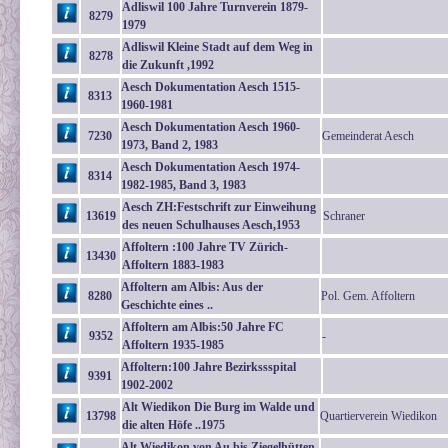
Adliswil 100 Jahre Turnverein 1879-
8279
1979
Adliswil Kleine Stadt auf dem Weg in
8278
die Zukunft ,1992
Aesch Dokumentation Aesch 1515-
8313
1960-1981
Aesch Dokumentation Aesch 1960-
7230
Gemeinderat Aesch
1973, Band 2, 1983
Aesch Dokumentation Aesch 1974-
8314
1982-1985, Band 3, 1983
Aesch ZH:Festschrift zur Einweihung
13619
Schraner
des neuen Schulhauses Aesch,1953
Affoltern :100 Jahre TV Zürich-
13430
Affoltern 1883-1983
Affoltern am Albis: Aus der
8280
Pol. Gem. Affoltern
Geschichte eines ..
Affoltern am Albis:50 Jahre FC
9352
-
Affoltern 1935-1985
Affoltern:100 Jahre Bezirkssspital
9391
1902-2002
Alt Wiedikon Die Burg im Walde und
13798
Quartierverein Wiedikon
die alten Höfe ..1975
Alt Wiedikon von Au bis Ziegelhütten