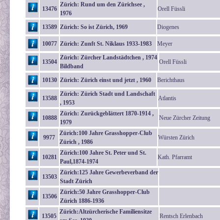
Zürich: Rund um den Zürichsee ,
13476
Orell Füssli
1976
13589
Zürich: So ist Zürich, 1969
Diogenes
10077
Zürich: Zunft St. Niklaus 1933-1983
Meyer
Zürich: Zürcher Landstädtchen , 1974
13504
Orell Füssli
Bildband
10130
Zürich: Zürich einst und jetzt , 1960
Berichthaus
Zürich: Zürich Stadt und Landschaft
13588
Atlantis
, 1953
Zürich: Zurückgeblättert 1870-1914 ,
10888
Neue Zürcher Zeitung
1979
Zürich:100 Jahre Grasshopper-Club
9977
Würsten Zürich
Zürich , 1986
Zürich:100 Jahre St. Peter und St.
10281
Kath. Pfarramt
Paul,1874-1974
Zürich:125 Jahre Gewerbeverband der
13503
Stadt Zürich
Zürich:50 Jahre Grasshopper-Club
13506
Zürich 1886-1936
Zürich:Altzürcherische Familiensitze
13505
Rentsch Erlenbach