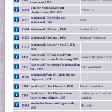
7365
Stadtbibliothek Winterthur
Gegenwart,1981
Von der Nationalbahn zur
14354
Spross AG
Flughafenlinie 1877-1977
Wädenswil :Die Kirche von
14237
Stutz
Wädenswil ,1967
15684
Wädenswil Bildband , 1970
Laederer Genf
13679
Wädenswil Bildband , 1978
Baumann Wädenswil
Wädenswil: Gessner + Co AG 1841-
13772
1966
Wädenswil:Alt Wädenswil vom
8410
Schweiz. Burgenverein Bd
Freiherrenturm zur Ordensburg,2001
Wädenswil:Das einstige Wädenswil im
9351
Stutz Wädenswil
Bild, 1992
Wädenswil:Vom 19. Jahrh. bis zur
11206
Gegenwart,1971
7364
Wald im Zürcher Oberland ,1980
Druckerei Wetzikon
Wald im Zürcher Oberland seine
Buchverlag der Druckerei
7363
Wachten und Schulen,1985
Wetzikon
Wallisellen Unsere Wohngemeinde ,
10595
Hostettler
1967