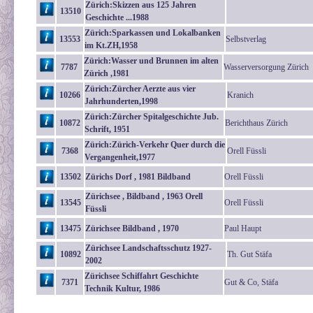
Zürich:Skizzen aus 125 Jahren
13510
Geschichte ...1988
Zürich:Sparkassen und Lokalbanken
13553
Selbstverlag
im Kt.ZH,1958
Zürich:Wasser und Brunnen im alten
7787
Wasserversorgung Zürich
Zürich ,1981
Zürich:Zürcher Aerzte aus vier
10266
Kranich
Jahrhunderten,1998
Zürich:Zürcher Spitalgeschichte Jub.
10872
Berichthaus Zürich
Schrift, 1951
Zürich:Zürich-Verkehr Quer durch die
7368
Orell Füssli
Vergangenheit,1977
13502
Zürichs Dorf , 1981 Bildband
Orell Füssli
Zürichsee , Bildband , 1963 Orell
13545
Orell Füssli
Füssli
13475
Zürichsee Bildband , 1970
Paul Haupt
Zürichsee Landschaftsschutz 1927-
10892
Th. Gut Stäfa
2002
Zürichsee Schiffahrt Geschichte
7371
Gut & Co, Stäfa
Technik Kultur, 1986