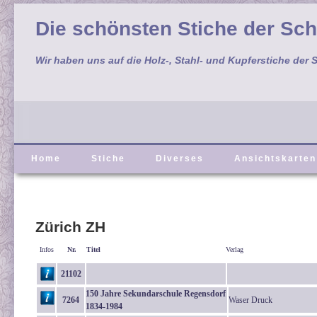
Die schönsten Stiche der Sc
Wir haben uns auf die Holz-, Stahl- und Kupferstiche der S
Home
Stiche
Diverses
Ansichtskarten
Zürich ZH
Infos
Nr.
Titel
Verlag
21102
150 Jahre Sekundarschule Regensdorf
7264
Waser Druck
1834-1984