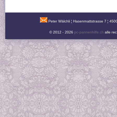
Peter Wälchli ¦ Hasenmattstrasse 7 ¦ 450
© 2012 - 2026
pc-pannenhilfe.ch
alle re