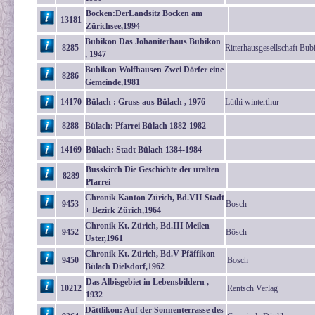
Bocken:DerLandsitz Bocken am
13181
Zürichsee,1994
Bubikon Das Johaniterhaus Bubikon
8285
Ritterhausgesellschaft Bub
, 1947
Bubikon Wolfhausen Zwei Dörfer eine
8286
Gemeinde,1981
14170
Bülach : Gruss aus Bülach , 1976
Lüthi winterthur
8288
Bülach: Pfarrei Bülach 1882-1982
14169
Bülach: Stadt Bülach 1384-1984
Busskirch Die Geschichte der uralten
8289
Pfarrei
Chronik Kanton Zürich, Bd.VII Stadt
9453
Bosch
+ Bezirk Zürich,1964
Chronik Kt. Zürich, Bd.III Meilen
9452
Bösch
Uster,1961
Chronik Kt. Zürich, Bd.V Pfäffikon
9450
Bosch
Bülach Dielsdorf,1962
Das Albisgebiet in Lebensbildern ,
10212
Rentsch Verlag
1932
Dättlikon: Auf der Sonnenterrasse des