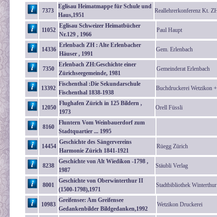
Eglisau Heimatmappe für Schule und
7373
Reallehrerkonferenz Kt. Z
Haus,1951
Eglisau Schweizer Heimatbücher
11052
Paul Haupt
Nr.129 , 1966
Erlenbach ZH : Alte Erlenbacher
14336
Gem. Erlenbach
Häuser , 1991
Erlenbach ZH:Geschichte einer
7350
Gemeinderat Erlenbach
Zürichseegemeinde, 1981
Fischenthal :Die Sekundarschule
13392
Buchdruckerei Wetzikon +
Fischenthal 1838-1938
Flughafen Zürich in 125 Bildern ,
12050
Orell Füssli
1973
Fluntern Vom Weinbauerdorf zum
8160
Stadtquartier ... 1995
Geschichte des Sängervereins
14454
Rüegg Zürich
Harmonie Zürich 1841-1921
Geschichte von Alt Wiedikon -1798 ,
8238
Stäubli Verlag
1987
Geschichte von Oberwinterthur II
8001
Stadtbibliothek Winterthur
(1500-1798),1971
Greifensee: Am Greifensee
10983
Wetzikon Druckerei
Gedankenbilder Bildgedanken,1992