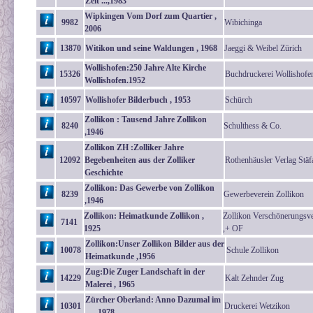
Zeit ...,1983
Wipkingen Vom Dorf zum Quartier ,
9982
Wibichinga
2006
13870
Witikon und seine Waldungen , 1968
Jaeggi & Weibel Zürich
Wollishofen:250 Jahre Alte Kirche
15326
Buchdruckerei Wollishofe
Wollishofen.1952
10597
Wollishofer Bilderbuch , 1953
Schürch
Zollikon : Tausend Jahre Zollikon
8240
Schulthess & Co.
,1946
Zollikon ZH :Zolliker Jahre
12092
Begebenheiten aus der Zolliker
Rothenhäusler Verlag Stäf
Geschichte
Zollikon: Das Gewerbe von Zollikon
8239
Gewerbeverein Zollikon
,1946
Zollikon: Heimatkunde Zollikon ,
Zollikon Verschönerungsve
7141
1925
,+ OF
Zollikon:Unser Zollikon Bilder aus der
10078
Schule Zollikon
Heimatkunde ,1956
Zug:Die Zuger Landschaft in der
14229
Kalt Zehnder Zug
Malerei , 1965
Zürcher Oberland: Anno Dazumal im
10301
Druckerei Wetzikon
.... ,1978