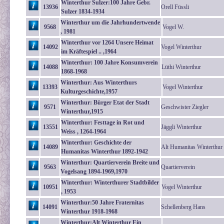
Winterthur Sulzer:100 Jahre Gebr.
13936
Orell Füssli
Sulzer 1834-1934
Winterthur um die Jahrhundertwende
9568
Vogel W.
, 1981
Winterthur vor 1264 Unsere Heimat
14092
Vogel Winterthur
im Kräftespiel .. ,1964
Winterthur: 100 Jahre Konsumverein
14088
Lüthi Winterthur
1868-1968
Winterthur: Aus Winterthurs
13393
Vogel Winterthur
Kulturgeschichte,1957
Winterthur: Bürger Etat der Stadt
9571
Geschwister Ziegler
Winterthur,1915
Winterthur: Festtage in Rot und
13551
Jäggli Winterthur
Weiss , 1264-1964
Winterthur: Geschichte der
14089
Alt Humanitas Winterthur
Humanitas Winterthur 1892-1942
Winterthur: Quartierverein Breite und
9563
Quartierverein
Vogelsang 1894-1969,1970
Winterthur: Winterthurer Stadtbilder
10951
Vogel Winterthur
, 1953
Winterthur:50 Jahre Fraternitas
14091
Schellenberg Hans
Winterthur 1918-1968
Winterthur:Alt Winterthur Ein