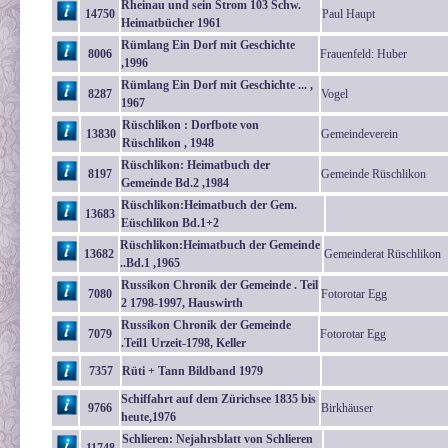
Rheinau und sein Strom 103 Schw.
14750
Paul Haupt
Heimatbücher 1961
Rümlang Ein Dorf mit Geschichte
8006
Frauenfeld: Huber
,1996
Rümlang Ein Dorf mit Geschichte ... ,
8287
Vogel
1967
Rüschlikon : Dorfbote von
13830
Gemeindeverein
Rüschlikon , 1948
Rüschlikon: Heimatbuch der
8197
Gemeinde Rüschlikon
Gemeinde Bd.2 ,1984
Rüschlikon:Heimatbuch der Gem.
13683
Eüschlikon Bd.1+2
Rüschlikon:Heimatbuch der Gemeinde
13682
Gemeinderat Rüschlikon
..Bd.1 ,1965
Russikon Chronik der Gemeinde . Teil
7080
Fotorotar Egg
2 1798-1997, Hauswirth
Russikon Chronik der Gemeinde
7079
Fotorotar Egg
.Teil1 Urzeit-1798, Keller
7357
Rüti + Tann Bildband 1979
Schiffahrt auf dem Zürichsee 1835 bis
9766
Birkhäuser
heute,1976
Schlieren: Nejahrsblatt von Schlieren