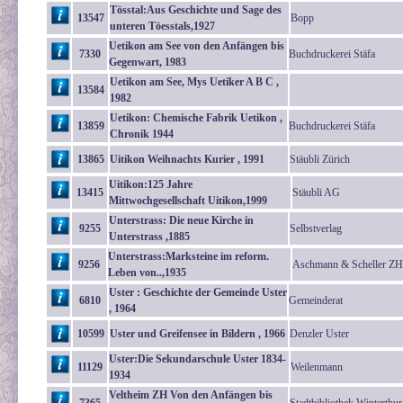
Tösstal:Aus Geschichte und Sage des
13547
Bopp
unteren Töesstals,1927
Uetikon am See von den Anfängen bis
7330
Buchdruckerei Stäfa
Gegenwart, 1983
Uetikon am See, Mys Uetiker A B C ,
13584
1982
Uetikon: Chemische Fabrik Uetikon ,
13859
Buchdruckerei Stäfa
Chronik 1944
13865
Uitikon Weihnachts Kurier , 1991
Stäubli Zürich
Uitikon:125 Jahre
13415
Stäubli AG
Mittwochgesellschaft Uitikon,1999
Unterstrass: Die neue Kirche in
9255
Selbstverlag
Unterstrass ,1885
Unterstrass:Marksteine im reform.
9256
Aschmann & Scheller ZH
Leben von..,1935
Uster : Geschichte der Gemeinde Uster
6810
Gemeinderat
, 1964
10599
Uster und Greifensee in Bildern , 1966
Denzler Uster
Uster:Die Sekundarschule Uster 1834-
11129
Weilenmann
1934
Veltheim ZH Von den Anfängen bis