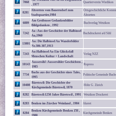
7068
Quartierverein Wiedikon
, 1977
Altstetten vom Bauerndorf zum
Ortsgeschichtliche Kommi
8281
Stadtquartier,1984
Altstetten
Am Greifensee Gedankenbilder
6889
Buchverlag Wetzikon
Bildgedanken , 1992
Au :Aus der Geschichte der Halbinsel
7242
Buchdruckerei a/d Sihl
Au,1960
Au: Die Halbinsel Au Wanderbilder
13801
Nr.306-307,1913
Au:Halbinsel Au Ein Glücksfall
7243
Verlag NZZ
Menschen Kultur + Landschaft
Aussersihl :Aussersihler Geschichten ,
10143
Ropress
1985
Bachs aus der Geschichte eines Tales,
7734
Politische Gemeinde Bach
1995
Bäretswil: Die Geschichte der
10408
Höhr G. Zürich
Kirchgemeinde Bäretswil, 1870
8282
Bäretswil:1250 Jahre Bäretswil , 1991
Wetzikon Druckerei
8283
Benken im Zürcher Weinland , 1984
Akeret
Benken Kirchgemeinde Benken ZH ,
8284
Kiechgemeinde Benken
1980