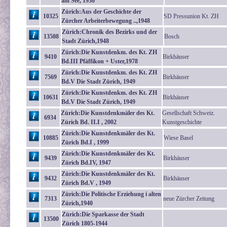
am See, 1930
Zürich:Aus der Geschichte der
10325
SD Pressunion Kt. ZH
Zürcher Arbeiterbewegung ..,1948
Zürich:Chronik des Bezirks und der
13508
Bosch
Stadt Zürich,1948
Zürich:Die Kunstdenkm. des Kt. ZH
9410
Birkhäuser
Bd.III Pfäffikon + Uster,1978
Zürich:Die Kunstdenkm. des Kt. ZH
7569
Birkhäuser
Bd.V Die Stadt Zürich, 1949
Zürich:Die Kunstdenkm. des Kt. ZH
10631
Birkhäuser
Bd.V Die Stadt Zürich, 1949
Zürich:Die Kunstdenkmäler des Kt.
Gesellschaft Schweiz.
6934
Zürich Bd. II.I , 2002
Kunstgeschichte
Zürich:Die Kunstdenkmäler des Kt.
10885
Wiese Basel
Zürich Bd.I , 1999
Zürich:Die Kunstdenkmäler des Kt.
9439
Birkhäuser
Zürich Bd.IV, 1947
Zürich:Die Kunstdenkmäler des Kt.
9432
Birkhäuser
Zürich Bd.V , 1949
Zürich:Die Politische Erziehung i alten
7313
neue Zürcher Zeitung
Zürich,1940
Zürich:Die Sparkasse der Stadt
13500
Zürich 1805-1944