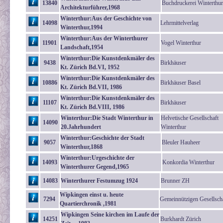
13840
Buchdruckerei Winterthur
Architekturführer,1968
Winterthur:Aus der Geschichte von
14098
Lehrmittelverlag
Winterthur,1994
Winterthur:Aus der Winterthurer
11901
Vogel Winterthur
Landschaft,1954
Winterthur:Die Kunstdenkmäler des
9438
Birkhäuser
Kt. Zürich Bd.VI, 1952
Winterthur:Die Kunstdenkmäler des
10886
Birkhäuser Basel
Kt. Zürich Bd.VII, 1986
Winterthur:Die Kunstdenkmäler des
11107
Birkhäuser
Kt. Zürich Bd.VIII, 1986
Winterthur:Die Stadt Winterthur in
Helvetische Gesellschaft
14090
20.Jahrhundert
Winterthur
Winterthur:Geschichte der Stadt
9057
Bleuler Hauheer
Winterthur,1868
Winterthur:Urgeschichte der
14093
Konkordia Winterthur
Winterthurer Gegend,1965
14083
Winterthurer Festumzug 1924
Brunner ZH
Wipkingen einst u. heute
7294
Gemeinnützigen Gesellsch
Quartierchronik ,1981
Wipkingen Seine kirchen im Laufe der
14251
Burkhardt Zürich