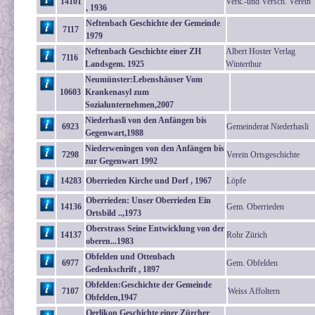
14101
Verk.-und Versch. Verein
, 1936
Neftenbach Geschichte der Gemeinde
7117
1979
Neftenbach Geschichte einer ZH
Albert Hoster Verlag
7116
Landsgem. 1925
Winterthur
Neumünster:Lebenshäuser Vom
10603
Krankenasyl zum
Sozialunternehmen,2007
Niederhasli von den Anfängen bis
6923
Gemeinderat Niederhasli
Gegenwart,1988
Niederweningen von den Anfängen bis
7298
Verein Ortsgeschichte
zur Gegenwart 1992
14283
Oberrieden Kirche und Dorf , 1967
Löpfe
Oberrieden: Unser Oberrieden Ein
14136
Gem. Oberrieden
Ortsbild ..,1973
Oberstrass Seine Entwicklung von der
14137
Rohr Zürich
oberen...1983
Obfelden und Ottenbach
6977
Gem. Obfelden
Gedenkschrift , 1897
Obfelden:Geschichte der Gemeinde
7107
Weiss Affoltern
Obfelden,1947
Oerlikon Geschichte einer Zürcher