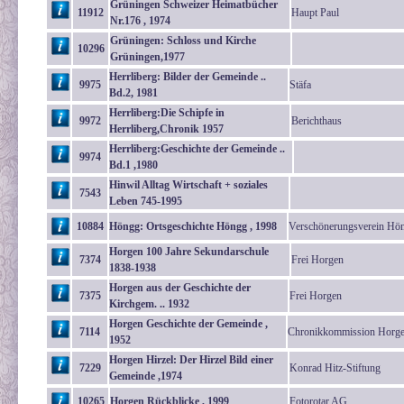
Grüningen Schweizer Heimatbücher
11912
Haupt Paul
Nr.176 , 1974
Grüningen: Schloss und Kirche
10296
Grüningen,1977
Herrliberg: Bilder der Gemeinde ..
9975
Stäfa
Bd.2, 1981
Herrliberg:Die Schipfe in
9972
Berichthaus
Herrliberg,Chronik 1957
Herrliberg:Geschichte der Gemeinde ..
9974
Bd.1 ,1980
Hinwil Alltag Wirtschaft + soziales
7543
Leben 745-1995
10884
Höngg: Ortsgeschichte Höngg , 1998
Verschönerungsverein Hö
Horgen 100 Jahre Sekundarschule
7374
Frei Horgen
1838-1938
Horgen aus der Geschichte der
7375
Frei Horgen
Kirchgem. .. 1932
Horgen Geschichte der Gemeinde ,
7114
Chronikkommission Horg
1952
Horgen Hirzel: Der Hirzel Bild einer
7229
Konrad Hitz-Stiftung
Gemeinde ,1974
10265
Horgen Rückblicke , 1999
Fotorotar AG