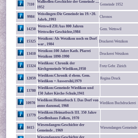
Wallisellen:Geschichte der Gemeinde ....
7110
Gemeinde 1952
1952
Weisslingen:Die Gemeinde im 19.+20.
9984
Chronos
Jahrh.,1993
Wettswil ZH:Aus 800 Jahren
14250
Gem. Wettswil
Wettswiler Geschichte,1984
Wetzikon: Als Wetzikon noch en Dorf
15325
Druckerei Wetzikon
war , 1984
Wetzikon:100 Jahre Kath. Pfarrei
13410
Druckerei Wetzikon
Wetzikon 1890-1990
Wiedikon: Chronik der
15324
Fretz Gebr. Zürich
Kirchgemeinde Wiedikon,1950
Wiedikon:Chronik d ehem. Gem.
12059
Regina Druck
Wiedikon + Aussersihl,1979
Wiedikon:Gemeinde Wiedikon und
13780
150 Jahre Kirche-Schule,1941
Wiedikon:Heimatbuch I. Das Dorf von
10970
Wiedikon Buchdruckerei
anno dazumal, 1968
Wiedikon:Heimatbuch III. 350 Jahre
13779
Gesellenhaus Falken, 1970
Wiesendangen:Geschichte der
8415
Wiesendangen Gemeinde
Gemeinde , 1969
Wiesendangen:Geschichte der