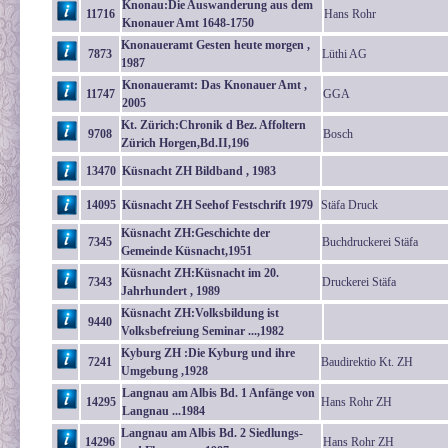
Knonau:Die Auswanderung aus dem
11716
Hans Rohr
Knonauer Amt 1648-1750
Knonaueramt Gesten heute morgen ,
7873
Lüthi AG
1987
Knonaueramt: Das Knonauer Amt ,
11747
GGA
2005
Kt. Zürich:Chronik d Bez. Affoltern
9708
Bosch
Zürich Horgen,Bd.II,196
13470
Küsnacht ZH Bildband , 1983
14095
Küsnacht ZH Seehof Festschrift 1979
Stäfa Druck
Küsnacht ZH:Geschichte der
7345
Buchdruckerei Stäfa
Gemeinde Küsnacht,1951
Küsnacht ZH:Küsnacht im 20.
7343
Druckerei Stäfa
Jahrhundert , 1989
Küsnacht ZH:Volksbildung ist
9440
Volksbefreiung Seminar ...,1982
Kyburg ZH :Die Kyburg und ihre
7241
Baudirektio Kt. ZH
Umgebung ,1928
Langnau am Albis Bd. 1 Anfänge von
14295
Hans Rohr ZH
Langnau ...1984
Langnau am Albis Bd. 2 Siedlungs-
14296
Hans Rohr ZH