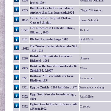
9264
Gemeinde Dättlikon
Irchels,1994
Dättlikon:Geschichte einer kleinen
9265
Ziegler Winterthur
zürcherischen Landgemeinde,1924
Der Zürichsee , Reprint 1978 von
11165
Caesar Schmidt
Caesar Schmidt
Der Zürichsee in Laufe des Jahres ,
13501
Th. Gut
Bilband , 2003
8161
Die Geschichte der Enge ,1980
Orell Füssli
Die Zürcher Papierfabrik an der Sihl ,
13612
1838-1938
Dielsdorf:Chronik der Gemeinde
8290
Akerets
Dielstorf , 1961
Dietikon:Die Kunstdenkmäler des Kt.
9985
Wiese
Zürich Bd. 9,1997
Dietlikon ZH:Geschichte der Gem.
8291
Leimbacher
Dietlikon,1954
7351
Egg bei Zürich , 1200 Jahrfeier , 1975
Gemeindeverwaltung
Egg: Geschichte der Gemeinde Egg ,
7352
Fäsi & Beer
1900
Eglisau Geschichte der Brückenstadt
7372
Chronos
a/Rhein,1992