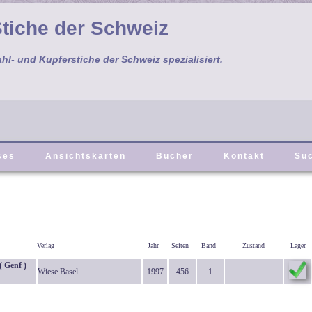
tiche der Schweiz
ahl- und Kupferstiche der Schweiz spezialisiert.
ses
Ansichtskarten
Bücher
Kontakt
Su
Verlag
Jahr
Seiten
Band
Zustand
Lager
( Genf )
Wiese Basel
1997
456
1