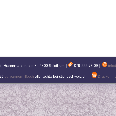
i ¦ Hasenmattstrasse 7 ¦ 4500 Solothurn ¦
079 222 76 09 ¦
info
026
pc-pannenhilfe.ch
alle rechte bei sticheschweiz.ch ¦
Drucken
¦