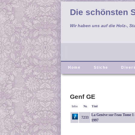
Die schönsten S
Wir haben uns auf die Holz-, St
Home
Stiche
Diver
Genf GE
Infos
Nr.
Titel
La Genève sur l'eau Tome 1 
7233
1997