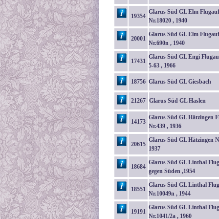
Glarus Süd GL Elm Flugau
19354
Nr.18020 , 1940
Glarus Süd GL Elm Flugau
20001
Nr.690n , 1940
Glarus Süd GL Engi Flugauf
17431
5-63 , 1966
18756
Glarus Süd GL Giesbach
21267
Glarus Süd GL Haslen
Glarus Süd GL Hätzingen F
14173
Nr.439 , 1936
Glarus Süd GL Hätzingen Nr
20615
1937
Glarus Süd GL Linthal Flu
18684
gegen Süden ,1954
Glarus Süd GL Linthal Flu
18551
Nr.10049n , 1944
Glarus Süd GL Linthal Flu
19191
Nr.1041/2a , 1960