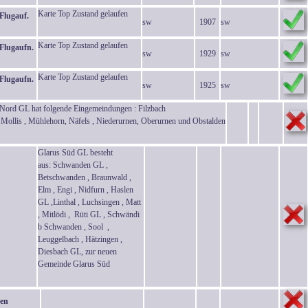
Karte Top Zustand gelaufen
Flugauf.
sw
1907
sw
Karte Top Zustand gelaufen
Flugaufn.
sw
1929
sw
Karte Top Zustand gelaufen
Flugaufn.
sw
1925
sw
Nord GL hat folgende Eingemeindungen : Filzbach
,
Mollis
,
Mühlehorn
,
Näfels
,
Niederurnen
,
Oberurnen
und
Obstalden
Glarus Süd GL besteht
aus: Schwanden GL ,
Betschwanden , Braunwald ,
Elm , Engi , Nidfurn , Haslen
GL ,Linthal , Luchsingen , Matt
, Mitlödi , Rüti GL , Schwändi
b Schwanden , Sool ,
Leuggelbach , Hätzingen ,
Diesbach GL, zur neuen
Gemeinde Glarus Süd
en