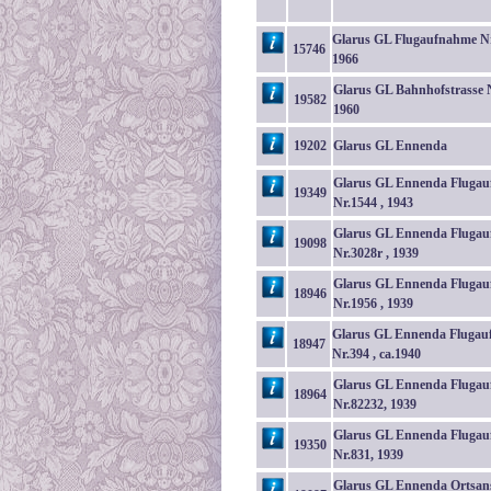
Glarus GL Flugaufnahme Nr
15746
1966
Glarus GL Bahnhofstrasse N
19582
1960
19202
Glarus GL Ennenda
Glarus GL Ennenda Flugau
19349
Nr.1544 , 1943
Glarus GL Ennenda Flugau
19098
Nr.3028r , 1939
Glarus GL Ennenda Fluga
18946
Nr.1956 , 1939
Glarus GL Ennenda Fluga
18947
Nr.394 , ca.1940
Glarus GL Ennenda Fluga
18964
Nr.82232, 1939
Glarus GL Ennenda Fluga
19350
Nr.831, 1939
Glarus GL Ennenda Ortsans