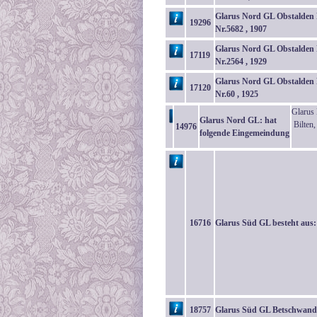
Glarus Nord GL Obstalden 
19296
Nr.5682 , 1907
Glarus Nord GL Obstalden 
17119
Nr.2564 , 1929
Glarus Nord GL Obstalden 
17120
Nr.60 , 1925
Glarus 
Glarus Nord GL: hat
Bilten
14976
folgende Eingemeindung
16716
Glarus Süd GL besteht aus:
18757
Glarus Süd GL Betschwand