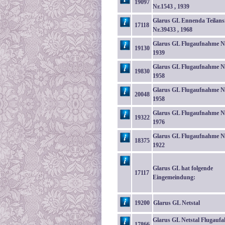
19097
Nr.1543 , 1939
Glarus GL Ennenda Teilans
17118
Nr.39433 , 1968
Glarus GL Flugaufnahme Nr
19130
1939
Glarus GL Flugaufnahme Nr
19830
1958
Glarus GL Flugaufnahme Nr
20048
1958
Glarus GL Flugaufnahme Nr
19322
1976
Glarus GL Flugaufnahme Nr
18375
1922
Glarus GL hat folgende
17117
Eingemeindung:
19200
Glarus GL Netstal
Glarus GL Netstal Flugauf
17866