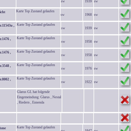
sw
1939
sw
Karte Top Zustand gelaufen
icht
sw
1968
sw
Karte Top Zustand gelaufen
.11543u ,
sw
1939
sw
Karte Top Zustand gelaufen
.1476 ,
sw
1958
sw
Karte Top Zustand gelaufen
.1476 ,
sw
1958
sw
Karte Top Zustand gelaufen
.3548 ,
sw
1976
sw
Karte Top Zustand gelaufen
.8002 ,
sw
1922
sw
Glarus GL hat folgende
Eingemeindung: Glarus , Nestal
, Riedern , Ennenda
Karte Top Zustand gelaufen
ahme
sw
1947
sw