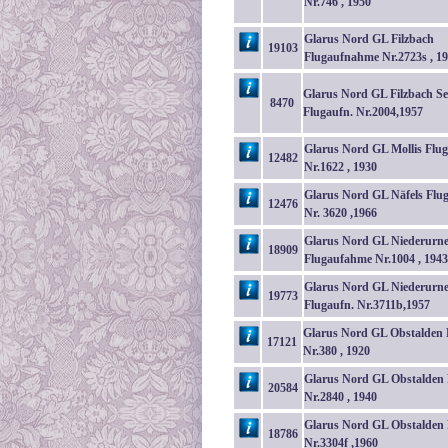
Nr.746 , 1950
Glarus Nord GL Filzbach
19103
Flugaufnahme Nr.2723s , 1
Glarus Nord GL Filzbach Se
8470
Flugaufn. Nr.2004,1957
Glarus Nord GL Mollis Fl
12482
Nr.1622 , 1930
Glarus Nord GL Näfels Fl
12476
Nr. 3620 ,1966
Glarus Nord GL Niederurn
18909
Flugaufahme Nr.1004 , 1943
Glarus Nord GL Niederurn
19773
Flugaufn. Nr.3711b,1957
Glarus Nord GL Obstalden 
17121
Nr.380 , 1920
Glarus Nord GL Obstalden 
20584
Nr.2840 , 1940
Glarus Nord GL Obstalden 
18786
Nr.3304f ,1960