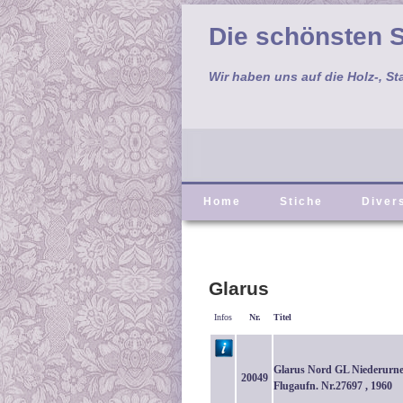
Die schönsten S
Wir haben uns auf die Holz-, St
Home
Stiche
Diver
Glarus
Infos
Nr.
Titel
Glarus Nord GL Niederurn
20049
Flugaufn. Nr.27697 , 1960