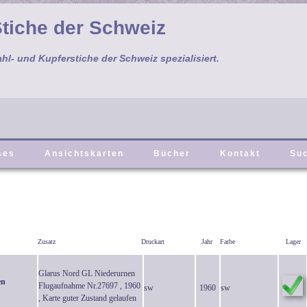
tiche der Schweiz
ahl- und Kupferstiche der Schweiz spezialisiert.
ses
Ansichtskarten
Bücher
Kontakt
Su
Zusatz
Druckart
Jahr
Farbe
Lager
Glarus Nord GL Niederurnen
en
Flugaufnahme Nr.27697 , 1960
sw
1960
sw
,
Karte guter Zustand gelaufen