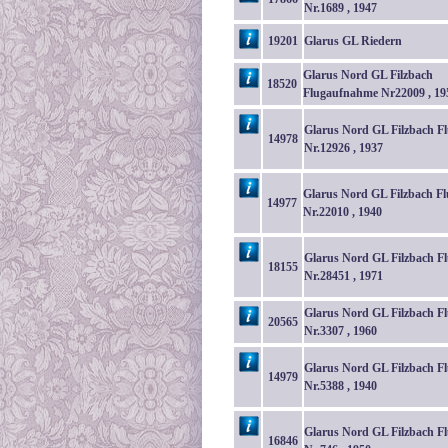
Nr.1689 , 1947
19201
Glarus GL Riedern
Glarus Nord GL Filzbach
18520
Flugaufnahme Nr22009 , 19
Glarus Nord GL Filzbach F
14978
Nr.12926 , 1937
Glarus Nord GL Filzbach Fl
14977
Nr.22010 , 1940
Glarus Nord GL Filzbach F
18155
Nr.28451 , 1971
Glarus Nord GL Filzbach F
20565
Nr.3307 , 1960
Glarus Nord GL Filzbach F
14979
Nr.5388 , 1940
Glarus Nord GL Filzbach F
16846