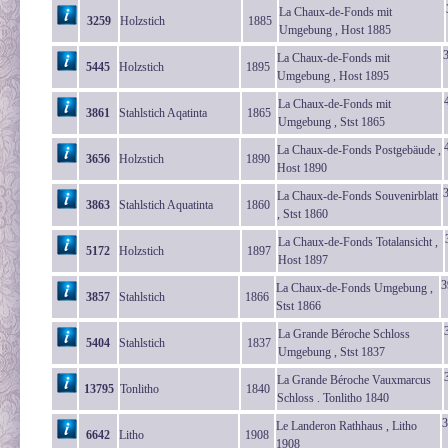
La Chaux-de-Fonds mit
3259
Holzstich
1885
Umgebung , Host 1885
La Chaux-de-Fonds mit
5445
Holzstich
1895
Umgebung , Host 1895
La Chaux-de-Fonds mit
3861
Stahlstich Aqatinta
1865
Umgebung , Stst 1865
La Chaux-de-Fonds Postgebäude ,
3656
Holzstich
1890
Host 1890
La Chaux-de-Fonds Souvenirblatt
3863
Stahlstich Aquatinta
1860
, Stst 1860
La Chaux-de-Fonds Totalansicht ,
5172
Holzstich
1897
Host 1897
3
La Chaux-de-Fonds Umgebung ,
3857
Stahlstich
1866
Stst 1866
La Grande Béroche Schloss
5404
Stahlstich
1837
Umgebung , Stst 1837
La Grande Béroche Vauxmarcus
13795
Tonlitho
1840
Schloss . Tonlitho 1840
3
Le Landeron Rathhaus , Litho
6642
Litho
1908
1908