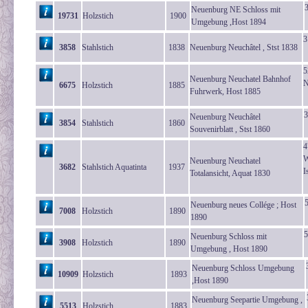
Neuenburg NE Schloss mit
19731
Holzstich
1900
Umgebung ,Host 1894
3
3858
Stahlstich
1838
Neuenburg Neuchâtel , Stst 1838
5
Neuenburg Neuchatel Bahnhof
N
6675
Holzstich
1885
Fuhrwerk, Host 1885
3
Neuenburg Neuchâtel
3854
Stahlstich
1860
Souvenirblatt , Stst 1860
4
W
Neuenburg Neuchatel
3682
Stahlstich Aquatinta
1937
I
Totalansicht, Aquat 1830
Neuenburg neues Collége ; Host
7008
Holzstich
1890
1890
5
Neuenburg Schloss mit
3908
Holzstich
1890
Umgebung , Host 1890
Neuenburg Schloss Umgebung
10909
Holzstich
1893
,Host 1890
Neuenburg Seepartie Umgebung ,
5513
Holzstich
1883