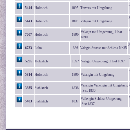
5444
Holzstich
1895
Travers mit Umgebung
5443
Holzstich
1895
Valagin mit Umgebung
Valagin mit Umgebung , Host
7007
Holzstich
1890
1890
3
6733
Litho
1836
Valagin Strasse mit Schloss Nr.35
5205
Holzstich
1897
Valagin Umgebung , Host 1897
5814
Holzstich
1890
Valangin mit Umgebung
Valangin Vallengin mit Umgebung
3855
Stahlstich
1838
, Stst 1836
Vallengin Schloss Umgebung
5403
Stahlstich
1837
,Stst 1837