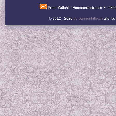
Peter Wälchli ¦ Hasenmattstrasse 7 ¦ 450
© 2012 - 2026
pc-pannenhilfe.ch
alle re