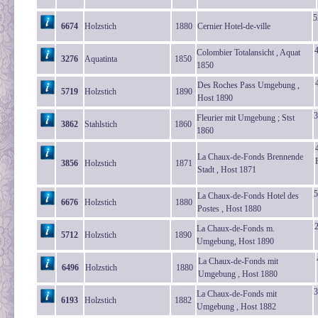
5
6674
Holzstich
1880
Cernier Hotel-de-ville
Colombier Totalansicht , Aquat
3276
Aquatinta
1850
1850
Des Roches Pass Umgebung ,
5719
Holzstich
1890
Host 1890
3
Fleurier mit Umgebung ; Stst
3862
Stahlstich
1860
1860
La Chaux-de-Fonds Brennende
3856
Holzstich
1871
Stadt , Host 1871
5
La Chaux-de-Fonds Hotel des
6676
Holzstich
1880
Postes , Host 1880
La Chaux-de-Fonds m.
5712
Holzstich
1890
Umgebung, Host 1890
La Chaux-de-Fonds mit
6496
Holzstich
1880
Umgebung , Host 1880
3
La Chaux-de-Fonds mit
6193
Holzstich
1882
Umgebung , Host 1882