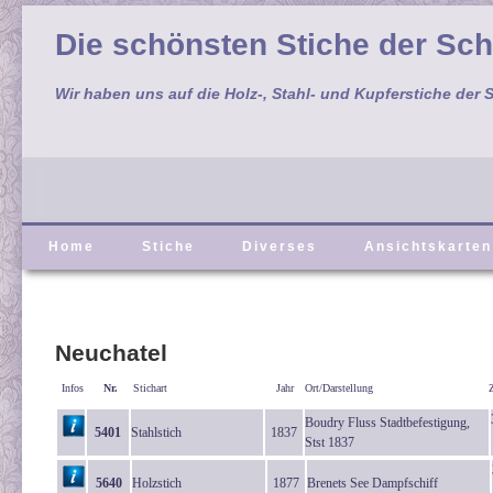
Die schönsten Stiche der Sc
Wir haben uns auf die Holz-, Stahl- und Kupferstiche der S
Home
Stiche
Diverses
Ansichtskarten
Neuchatel
Infos
Nr.
Stichart
Jahr
Ort/Darstellung
Boudry Fluss Stadtbefestigung,
5401
Stahlstich
1837
Stst 1837
5640
Holzstich
1877
Brenets See Dampfschiff