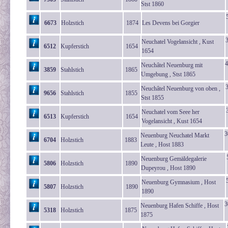
Stst 1860
6673
Holzstich
1874
Les Devens bei Gorgier
Neuchatel Vogelansicht , Kust
6512
Kupferstich
1654
1654
4
Neuchâtel Neuenburg mit
3859
Stahlstich
1865
Umgebung , Stst 1865
3
Neuchâtel Neuenburg von oben ,
9656
Stahlstich
1855
Stst 1855
Neuchatel vom Seee her
6513
Kupferstich
1654
Vogelansicht , Kust 1654
3
Neuenburg Neuchatel Markt
6704
Holzstich
1883
Leute , Host 1883
Neuenburg Gemäldegalerie
5806
Holzstich
1890
Dupeyrou , Host 1890
Neuenburg Gymnasium , Host
5807
Holzstich
1890
1890
3
Neuenburg Hafen Schiffe , Host
5318
Holzstich
1875
1875