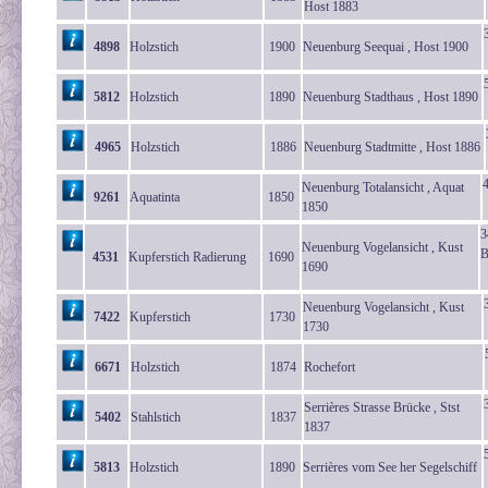
Host 1883
4898
Holzstich
1900
Neuenburg Seequai , Host 1900
5812
Holzstich
1890
Neuenburg Stadthaus , Host 1890
4965
Holzstich
1886
Neuenburg Stadtmitte , Host 1886
4
Neuenburg Totalansicht , Aquat
9261
Aquatinta
1850
1850
3
Neuenburg Vogelansicht , Kust
B
4531
Kupferstich Radierung
1690
1690
Neuenburg Vogelansicht , Kust
7422
Kupferstich
1730
1730
6671
Holzstich
1874
Rochefort
Serrières Strasse Brücke , Stst
5402
Stahlstich
1837
1837
5813
Holzstich
1890
Serrières vom See her Segelschiff