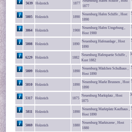
Neuenburg Hafen Schiffe , Host
5639
Holzstich
1877
1877
Neuenburg Hafen Schiffe , Host
5805
Holzstich
1890
1890
Neuenburg Hafen Umgebung ,
3864
Holzstich
1900
Host 1900
Neuenburg Hafenanlage , Host
5808
Holzstich
1890
1890
3
Neuenburg Hafenpartie Schiffe ,
6229
Holzstich
1882
Kust 1882
Neuenburg Mädchen Schulhaus ,
5809
Holzstich
1890
Host 1890
Neuenburg Markt Brunnen , Host
5810
Holzstich
1890
1890
3
Neuenburg Marktplatz , Host
5317
Holzstich
1875
1875
Neuenburg Marktplatz Kaufhaus ,
5811
Holzstich
1890
Host 1890
Neuenburg Marktszene , Host
5069
Holzstich
1880
1880