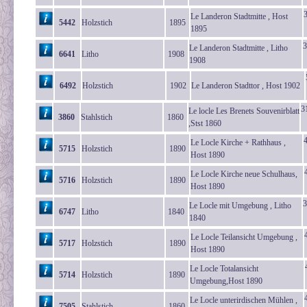
3
Le Landeron Stadtmitte , Host
5442
Holzstich
1895
1895
3
Le Landeron Stadtmitte , Litho
6641
Litho
1908
1908
6492
Holzstich
1902
Le Landeron Stadttor , Host 1902
3
Le locle Les Brenets Souvenirblatt
3860
Stahlstich
1860
,Stst 1860
Le Locle Kirche + Rathhaus ,
5715
Holzstich
1890
Host 1890
Le Locle Kirche neue Schulhaus,
5716
Holzstich
1890
Host 1890
3
Le Locle mit Umgebung , Litho
6747
Litho
1840
1840
Le Locle Teilansicht Umgebung ,
5717
Holzstich
1890
Host 1890
Le Locle Totalansicht
5714
Holzstich
1890
Umgebung,Host 1890
Le Locle unterirdischen Mühlen ,
7505
Stahlstich
1860