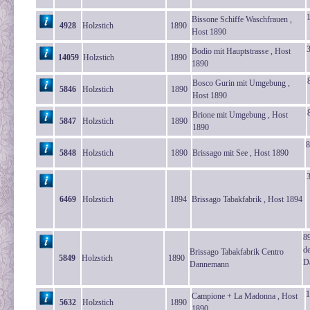
Bissone Schiffe Waschfrauen ,
4928
Holzstich
1890
Host 1890
Bodio mit Hauptstrasse , Host
14059
Holzstich
1890
1890
Bosco Gurin mit Umgebung ,
5846
Holzstich
1890
Host 1890
Brione mit Umgebung , Host
5847
Holzstich
1890
1890
8
5848
Holzstich
1890
Brissago mit See , Host 1890
3
6469
Holzstich
1894
Brissago Tabakfabrik , Host 1894
8
de
Brissago Tabakfabrik Centro
5849
Holzstich
1890
D
Dannemann
1
Campione + La Madonna , Host
5632
Holzstich
1890
1890