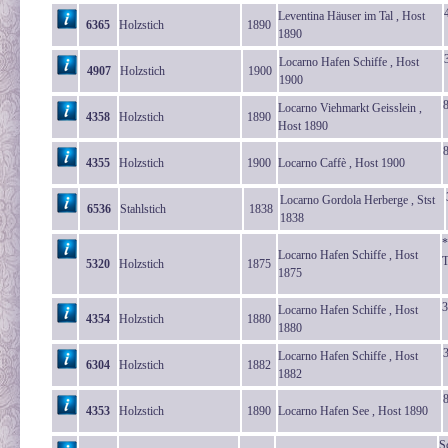
Leventina Häuser im Tal , Host
6365
Holzstich
1890
1890
Locarno Hafen Schiffe , Host
4907
Holzstich
1900
1900
Locarno Viehmarkt Geisslein ,
4358
Holzstich
1890
Host 1890
4355
Holzstich
1900
Locarno Caffè , Host 1900
Locarno Gordola Herberge , Stst
6536
Stahlstich
1838
1838
*
Locarno Hafen Schiffe , Host
T
5320
Holzstich
1875
1875
3
Locarno Hafen Schiffe , Host
4354
Holzstich
1880
1880
Locarno Hafen Schiffe , Host
6304
Holzstich
1882
1882
4353
Holzstich
1890
Locarno Hafen See , Host 1890
S