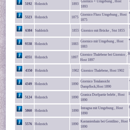
Giornico + Umgebung , Host
5192
Holzstich
1893
1893
*
Giornico Fluss Umgebung , Host
5323
Holzstich
1875
1875
6384
Stahlstich
1855
Giornico mit Brücke , Stst 1855
Giornico mit Umgebung , Host
9338
Holzstich
1883
1883
3
Giornico Thalebene bei Giornico ,
4351
Holzstich
1897
Host 1897
4350
Holzstich
1902
Giornico Thalebene, Host 1902
Giornico Totalansicht
4349
Holzstich
1890
Dampflock,Host 1890
1
Granica Dorfpartie belebt , Host
5124
Holzstich
1890
1890
Intragna mit Umgebung , Host
5860
Holzstich
1890
1890
Kastanienhain bei Gentilino , Host
5576
Holzstich
1890
1890