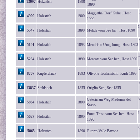
13097
Holzstich
1890
1890
Maggiathal Dorf Kühe , Host
4909
Holzstich
1900
1900
1
5547
Holzstich
1890
Melide vom See her , Host 1890
5191
Holzstich
1893
Mendrisio Umgebung , Host 1893
1
5234
Holzstich
1890
Morcote vom See her , Host 1890
8767
Kupferdruck
1893
Olivone Totalansicht , Kudr 1893
13837
Stahlstich
1855
Origlio See , Stst 1855
Osteria am Weg Madonna del
5864
Holzstich
1890
Sasso
1
Ponte Tresa vom See her , Host
5627
Holzstich
1890
1890
5865
Holzstich
1890
Ritorto Valle Bavona