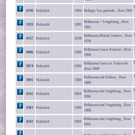
5
4336
Holzstich
1904
Bellagio Vue générale , Host 1904
Bellinzona + Umgebung , Host
5193
Holzstich
1893
1893
Bellinzona Brücke Schloss , Host
4337
Holzstich
1838
1838
Bellinzona Gasse Kutsche , Host
4906
Holzstich
1900
1900
3
Bellinzona Gasse m. Fuhrwerk
5074
Holzstich
1890
,Host 1890
3
Bellinzona mit Schloss , Host
5991
Holzstich
1880
1880
3
Bellinzona mit Umgebung , Host
4341
Holzstich
1894
1894
Bellinzona mit Umgebung , Host
4383
Holzstich
1900
1900
5
Bellinzona mit Umgebung , Host
4342
Holzstich
1904
1904
3