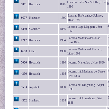
Locarno Hafen See Schiffe , Host
8
5861
Holzstich
1890
1890
Locarno Hafenanlage Schiffe ,
9077
Holzstich
1890
Host 1890
3
Locarno Lago Maggiore , Stst
4380
Stahlstich
1865
1865
5
Locarno Madonna del Sasso ,
6717
Holzstich
1904
Host 1904
Locarno Madonna del Sasso ,
6633
Litho
1908
Litho 1908
5066
Holzstich
1890
Locarno Marktplatz , Host 1890
Locarno mit Madonna del Sasso ,
4356
Holzstich
1895
Host 1895
3
Locarno mit Umgebung , Aquat
S
9593
Aquatinta
1838
1838
Locarno mit Umgebung , Stst
4352
Stahlstich
1838
1838
Lo