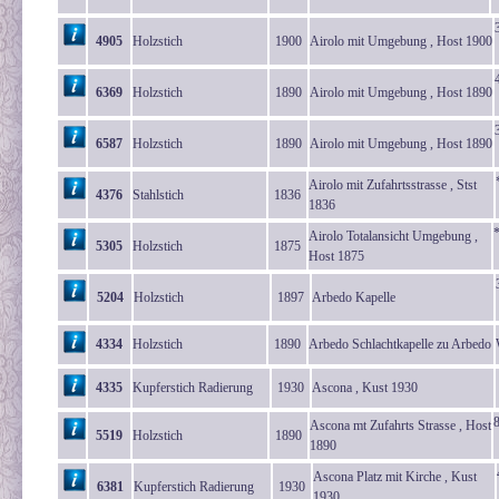
4905
Holzstich
1900
Airolo mit Umgebung , Host 1900
6369
Holzstich
1890
Airolo mit Umgebung , Host 1890
6587
Holzstich
1890
Airolo mit Umgebung , Host 1890
Airolo mit Zufahrtsstrasse , Stst
4376
Stahlstich
1836
1836
*
Airolo Totalansicht Umgebung ,
5305
Holzstich
1875
Host 1875
5204
Holzstich
1897
Arbedo Kapelle
4334
Holzstich
1890
Arbedo Schlachtkapelle zu Arbedo
4335
Kupferstich Radierung
1930
Ascona , Kust 1930
Ascona mt Zufahrts Strasse , Host
5519
Holzstich
1890
1890
Ascona Platz mit Kirche , Kust
6381
Kupferstich Radierung
1930
1930