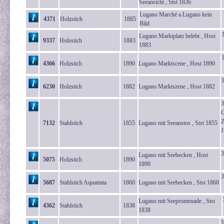
Seeansicht , Stst 1836
Lugano Marché a Lugano kein
4371
Holzstich
1885
Bild
Lugano Marktplatz belebt , Host
9337
Holzstich
1883
1883
4366
Holzstich
1890
Lugano Marktscene , Host 1890
3
6230
Holzstich
1882
Lugano Marktszene , Host 1882
3
G
Z
7132
Stahlstich
1855
Lugano mit Seeanstos , Stst 1855
J
3
Lugano mit Seebecken , Host
5075
Holzstich
1890
1890
3
5687
Stahlstich Aquatinta
1860
Lugano mit Seebecken , Stst 1860
Lugano mit Seepromenade , Stst
4362
Stahlstich
1838
1838
3