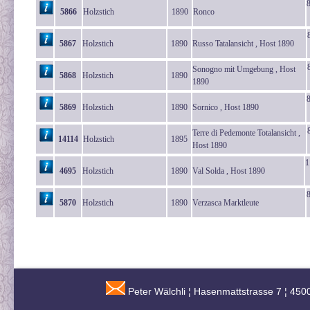
5866
Holzstich
1890
Ronco
5867
Holzstich
1890
Russo Tatalansicht , Host 1890
Sonogno mit Umgebung , Host
5868
Holzstich
1890
1890
5869
Holzstich
1890
Sornico , Host 1890
Terre di Pedemonte Totalansicht ,
14114
Holzstich
1895
Host 1890
1
4695
Holzstich
1890
Val Solda , Host 1890
5870
Holzstich
1890
Verzasca Marktleute
Peter Wälchli ¦ Hasenmattstrasse 7 ¦ 450