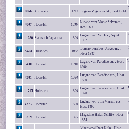
6066
Kupferstich
1714
Lugano Vogelansicht , Kust 1714
1
Lugano vom Monte Salvatore ,
4807
Holzstich
1890
Host 1890
3
Lugano vom See her , Aquat
14080
Stahlstich Aquatinta
1860
1837
Lugano vom See Umgebung ,
5498
Holzstich
1883
Host 1883
3
Lugano von Paradiso aus , Host
5430
Holzstich
1890
1890
1
Lugano von Paradiso aus , Host
4381
Holzstich
1890
1890
3
Lugano von Paradiso aus , Host
14745
Holzstich
1890
1890
1
Lugano von Villa Maraini aus ,
4373
Holzstich
1890
Host 1890
*
Magadino Hafen Schiffe , Host
5319
Holzstich
1875
1875
Maggiathal Dorf Kühe , Host