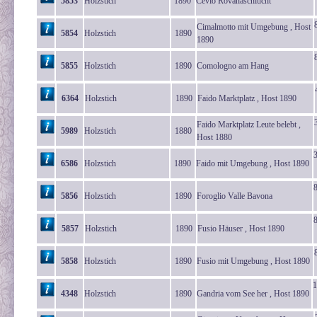
5853
Holzstich
1890
Cevio Rovanaschlucht
Cimalmotto mit Umgebung , Host
5854
Holzstich
1890
1890
5855
Holzstich
1890
Comologno am Hang
6364
Holzstich
1890
Faido Marktplatz , Host 1890
Faido Marktplatz Leute belebt ,
5989
Holzstich
1880
Host 1880
6586
Holzstich
1890
Faido mit Umgebung , Host 1890
5856
Holzstich
1890
Foroglio Valle Bavona
5857
Holzstich
1890
Fusio Häuser , Host 1890
5858
Holzstich
1890
Fusio mit Umgebung , Host 1890
1
4348
Holzstich
1890
Gandria vom See her , Host 1890