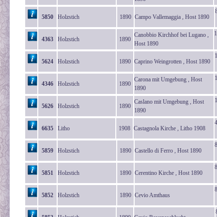
5850
Holzstich
1890
Campo Vallemaggia , Host 1890
1
Canobbio Kirchhof bei Lugano ,
4363
Holzstich
1890
Host 1890
5624
Holzstich
1890
Caprino Weingrotten , Host 1890
Carona mit Umgebung , Host
4346
Holzstich
1890
1890
Caslano mit Umgebung , Host
5626
Holzstich
1890
1890
6635
Litho
1908
Castagnola Kirche , Litho 1908
5859
Holzstich
1890
Castello di Ferro , Host 1890
5851
Holzstich
1890
Cerentino Kirche , Host 1890
5852
Holzstich
1890
Cevio Amthaus