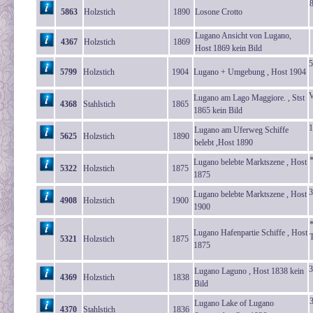
5863
Holzstich
1890
Losone Crotto
Lugano Ansicht von Lugano,
4367
Holzstich
1869
Host 1869 kein Bild
5
5799
Holzstich
1904
Lugano + Umgebung , Host 1904
V
Lugano am Lago Maggiore. , Stst
4368
Stahlstich
1865
1865 kein Bild
1
Lugano am Uferweg Schiffe
5625
Holzstich
1890
belebt ,Host 1890
Lugano belebte Marktszene , Host
5322
Holzstich
1875
1875
3
Lugano belebte Marktszene , Host
4908
Holzstich
1900
1900
Lugano Hafenpartie Schiffe , Host
T
5321
Holzstich
1875
1875
3
Lugano Laguno , Host 1838 kein
4369
Holzstich
1838
Bild
Lugano Lake of Lugano
4370
Stahlstich
1836