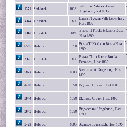
Bellinzona Zufahrtsstrasse
4374
Stahlstich
1836
Umgebung , Stst 1836
Biasca TI gegen Valle Leventina ,
4344
Holzstich
1890
Host 1890
Biasca TI Kirche Häuser Brücke ,
6366
Holzstich
1890
Host 1890
3
Biasca TI Kirche in Biasca Host
6585
Holzstich
1890
1890
Biasca TI mit Kirche Brücke
4343
Holzstich
1880
Personen , Host 1880
Biaschina mit Umgebung , Host
5992
Holzstich
1890
1890
4488
Holzstich
1890
Bignasco Brücke , Host 1890
5844
Holzstich
1890
Bignasco Crotto , Host 1890
Bignasco mit Umgebung , Host
5845
Holzstich
1890
1890
5429
Holzstich
1895
Bignasco Totalansicht Host 1895