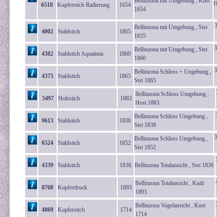
Bellinzona mit Umgebung , Kust
H
6518
Kupferstich Radierung
1654
1654
Bellinzona mit Umgebung , Stst
4002
Stahlstich
1865
1835
3
Bellinzona mit Umgebung , Stst
4382
Stahlstich Aquatinta
1860
1860
3
Bellinzona Schloss + Ungebung ,
4375
Stahlstich
1865
Stst 1865
Bellinzona Schloss Umgebung ,
5497
Holzstich
1883
Host 1883
Bellinzona Schloss Umgebung ,
9613
Stahlstich
1838
Stst 1838
3
Bellinzona Schloss Umgebung ,
6524
Stahlstich
1852
Stst 1852
4339
Stahlstich
1836
Bellinzona Totalansicht , Stst 1836
Bellinzona Totalansicht , Kudr
8768
Kupferdruck
1893
1893
Bellinzona Vogelansicht , Kust
4869
Kupferstich
1714
1714