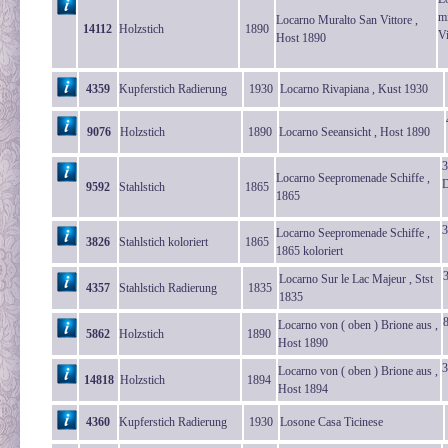
mi
Locarno Muralto San Vittore ,
14112
Holzstich
1890
Vi
Host 1890
4359
Kupferstich Radierung
1930
Locarno Rivapiana , Kust 1930
9076
Holzstich
1890
Locarno Seeansicht , Host 1890
3
Locarno Seepromenade Schiffe ,
D
9592
Stahlstich
1865
1865
3
Locarno Seepromenade Schiffe ,
3826
Stahlstich koloriert
1865
1865 koloriert
Locarno Sur le Lac Majeur , Stst
4357
Stahlstich Radierung
1835
1835
Locarno von ( oben ) Brione aus ,
5862
Holzstich
1890
Host 1890
3
Locarno von ( oben ) Brione aus ,
14818
Holzstich
1894
Host 1894
4360
Kupferstich Radierung
1930
Losone Casa Ticinese