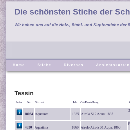
Die schönsten Stiche der Sc
Wir haben uns auf die Holz-, Stahl- und Kupferstiche der S
Home
Stiche
Diverses
Ansichtskarten
Tessin
Infos
Nr.
Stichart
Jahr
Ort/Darstellung
3
18054
Aquatinta
1835
Airolo S12 Aquat 1835
F
4330
Aquatinta
1860
Airolo Airola S1 Aquat 1860