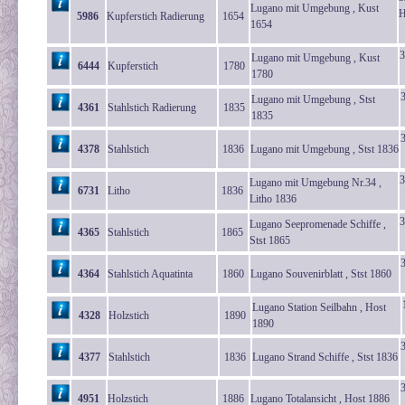
Lugano mit Umgebung , Kust
H
5986
Kupferstich Radierung
1654
1654
3
Lugano mit Umgebung , Kust
6444
Kupferstich
1780
1780
Lugano mit Umgebung , Stst
4361
Stahlstich Radierung
1835
1835
4378
Stahlstich
1836
Lugano mit Umgebung , Stst 1836
3
Lugano mit Umgebung Nr.34 ,
6731
Litho
1836
Litho 1836
3
Lugano Seepromenade Schiffe ,
4365
Stahlstich
1865
Stst 1865
4364
Stahlstich Aquatinta
1860
Lugano Souvenirblatt , Stst 1860
Lugano Station Seilbahn , Host
4328
Holzstich
1890
1890
4377
Stahlstich
1836
Lugano Strand Schiffe , Stst 1836
4951
Holzstich
1886
Lugano Totalansicht , Host 1886