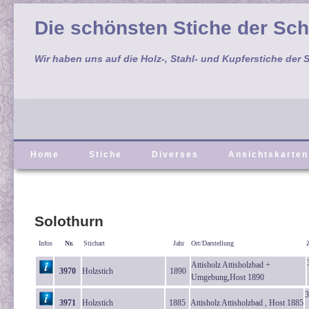
Die schönsten Stiche der Sc
Wir haben uns auf die Holz-, Stahl- und Kupferstiche der S
Home
Stiche
Diverses
Ansichtskarten
Solothurn
Infos
Nr.
Stichart
Jahr
Ort/Darstellung
Attisholz Attisholzbad +
3970
Holzstich
1890
Umgebung,Host 1890
3
3971
Holzstich
1885
Attisholz Attisholzbad , Host 1885