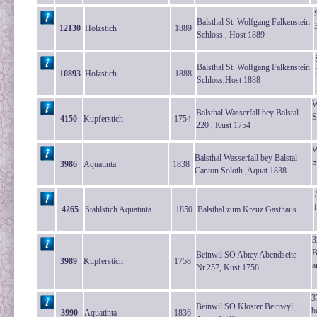
Balsthal St. Wolfgang Falkenstein
12130
Holzstich
1889
Schloss , Host 1889
Balsthal St. Wolfgang Falkenstein
10893
Holzstich
1888
Schloss,Host 1888
W
Balsthal Wasserfall bey Balstal
S
4150
Kupferstich
1754
220 , Kust 1754
W
Balsthal Wasserfall bey Balstal
S
3986
Aquatinta
1838
Canton Soloth.,Aquat 1838
4265
Stahlstich Aquatinta
1850
Balsthal zum Kreuz Gasthaus
3
B
Beinwil SO Abtey Abendseite
3989
Kupferstich
1758
a
Nr.257, Kust 1758
3
Beinwil SO Kloster Beinwyl ,
b
3990
Aquatinta
1836