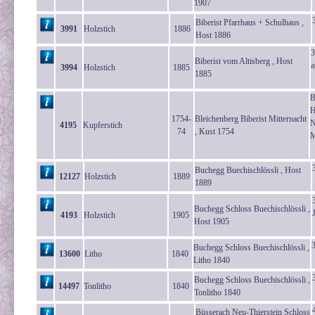
1907
Biberist Pfarrhaus + Schulhaus ,
3991
Holzstich
1886
Host 1886
3
Biberist vom Altisberg , Host
a
3994
Holzstich
1885
1885
B
H
1754-
Bleichenberg Biberist Mitternacht
N
4195
Kupferstich
74
, Kust 1754
M
Buchegg Buechischlössli , Host
12127
Holzstich
1889
1889
Buchegg Schloss Buechischlössli ,
4193
Holzstich
1905
Host 1905
Buchegg Schloss Buechischlössli ,
13600
Litho
1840
Litho 1840
Buchegg Schloss Buechischlössli ,
14497
Tonlitho
1840
Tonlitho 1840
Büsserach Neu-Thierstein Schloss