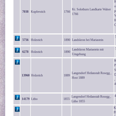
H
c
Kt. Solothurn Landkarte Walser
p
7038
Kupferstich
1766
1766
V
H
C
5756
Holzstich
1890
Landskron bei Mariastein
Landskron Mariastein mit
6278
Holzstich
1890
Umgebung
K
P
S
Langendorf Heilanstalt Rosegg ,
D
13960
Holzstich
1889
Host 1889
,
4
4
Langendorf Heilanstalt Rosegg ,
14179
Litho
1855
Litho 1855
K
P