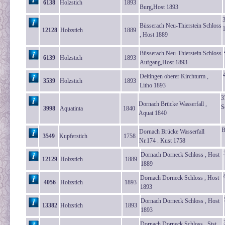
6138
Holzstich
1893
Burg,Host 1893
Büsserach Neu-Thierstein Schloss
12128
Holzstich
1889
, Host 1889
Büsserach Neu-Thierstein Schloss
6139
Holzstich
1893
Aufgang,Host 1893
Deitingen oberer Kirchturm ,
3539
Holzstich
1893
Litho 1893
3
Dornach Brücke Wasserfall ,
S
3998
Aquatinta
1840
Aquat 1840
B
Dornach Brücke Wasserfall
3549
Kupferstich
1758
Nr.174 . Kust 1758
Dornach Dorneck Schloss , Host
12129
Holzstich
1889
1889
Dornach Dorneck Schloss , Host
4056
Holzstich
1893
1893
Dornach Dorneck Schloss , Host
13382
Holzstich
1893
1893
Dornach Dorneck Schloss , Stst