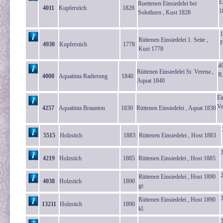
E
Ruettenen Einsiedelei bei
4011
Kupferstich
1828
1
Solothurn , Kust 1828
1
Rüttenen Einsiedelei 1. Seite ,
F
4930
Kupferstich
1778
Kust 1778
4
Rüttenen Einsiedelei St. Verena ,
R
4008
Aquatinta Radierung
1840
Aquat 1840
Ei
Ve
4257
Aquatinta Braunton
1830
Rüttenen Einsiedelei , Aquat 1830
5515
Holzstich
1883
Rüttenen Einsiedelei , Host 1883
4219
Holzstich
1885
Rüttenen Einsiedelei , Host 1885
Rüttenen Einsiedelei , Host 1890
4038
Holzstich
1890
gr.
3
Rüttenen Einsiedelei , Host 1890
13211
Holzstich
1890
kl.