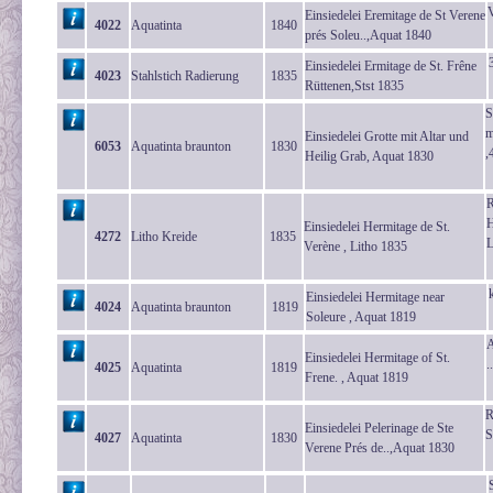
Einsiedelei Eremitage de St Verene
4022
Aquatinta
1840
prés Soleu..,Aquat 1840
Einsiedelei Ermitage de St. Frêne
4023
Stahlstich Radierung
1835
Rüttenen,Stst 1835
S
m
Einsiedelei Grotte mit Altar und
6053
Aquatinta braunton
1830
,
Heilig Grab, Aquat 1830
R
H
Einsiedelei Hermitage de St.
4272
Litho Kreide
1835
L
Verène , Litho 1835
Einsiedelei Hermitage near
4024
Aquatinta braunton
1819
Soleure , Aquat 1819
A
Einsiedelei Hermitage of St.
.
4025
Aquatinta
1819
Frene. , Aquat 1819
R
Einsiedelei Pelerinage de Ste
S
4027
Aquatinta
1830
Verene Prés de..,Aquat 1830