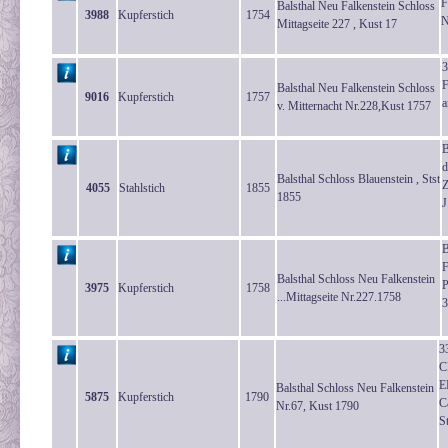
F
Balsthal Neu Falkenstein Schloss
3988
Kupferstich
1754
N
Mittagseite 227 , Kust 17
3
F
Balsthal Neu Falkenstein Schloss
9016
Kupferstich
1757
a
v. Mitternacht Nr.228,Kust 1757
B
d
Balsthal Schloss Blauenstein , Stst
Z
4055
Stahlstich
1855
1855
J
B
F
Balsthal Schloss Neu Falkenstein
P
3975
Kupferstich
1758
...Mittagseite Nr.227.1758
3
3
C
E
Balsthal Schloss Neu Falkenstein
5875
Kupferstich
1790
C
Nr.67, Kust 1790
S