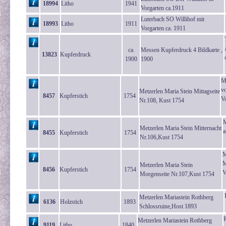
18994
Litho
1941
Vorgarten ca.1911
Luterbach SO Willihof mit
18993
Litho
1911
Vorgarten ca. 1911
ca.
Messen Kupferdruck 4 Bildkarte ,
13823
Kupferdruck
1900
1900
Me
v
Metzerlen Maria Stein Mittagseite
8457
Kupferstich
1754
Vo
Nr.108, Kust 1754
M
Metzerlen Maria Stein Mitternacht
a
8455
Kupferstich
1754
Nr.106,Kust 1754
M
M
Metzerlen Maria Stein
8456
Kupferstich
1754
V
Morgenseite Nr.107,Kust 1754
Metzerlen Mariastein Rothberg
6136
Holzstich
1893
Schlossruine,Host 1893
Metzerlen Mariastein Rothberg
9119
Litho
1840