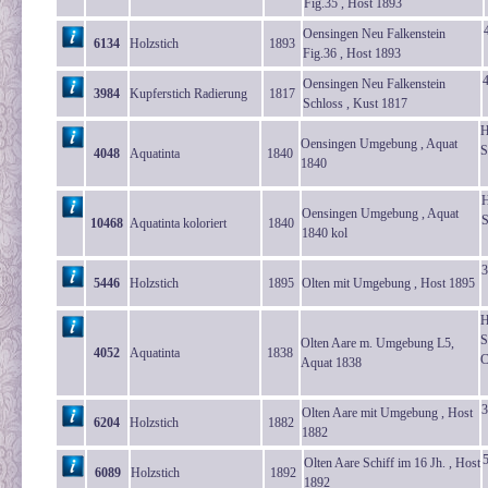
Fig.35 , Host 1893
Oensingen Neu Falkenstein
6134
Holzstich
1893
Fig.36 , Host 1893
Oensingen Neu Falkenstein
3984
Kupferstich Radierung
1817
Schloss , Kust 1817
H
Oensingen Umgebung , Aquat
S
4048
Aquatinta
1840
1840
H
Oensingen Umgebung , Aquat
S
10468
Aquatinta koloriert
1840
1840 kol
3
5446
Holzstich
1895
Olten mit Umgebung , Host 1895
H
S
Olten Aare m. Umgebung L5,
4052
Aquatinta
1838
C
Aquat 1838
3
Olten Aare mit Umgebung , Host
6204
Holzstich
1882
1882
Olten Aare Schiff im 16 Jh. , Host
6089
Holzstich
1892
1892