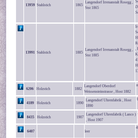
S
Langendorf Irrenanstalt Rosegg ,
13959
Stahlstich
1865
D
Stst 1865
S
I
S
H
R
,
Langendorf Irrenanstalt Rosegg ,
13991
Stahlstich
1885
K
Stst 1885
4
H
1
m
Langendorf Oberdorf
6206
Holzstich
1882
Weissensteinstrasse , Host 1882
Langendorf Uhrenfabrik , Host
4189
Holzstich
1890
1890
Langendorf Uhrenfabrik ( Lanco )
8435
Holzstich
1907
, Host 1907
4
6407
leer