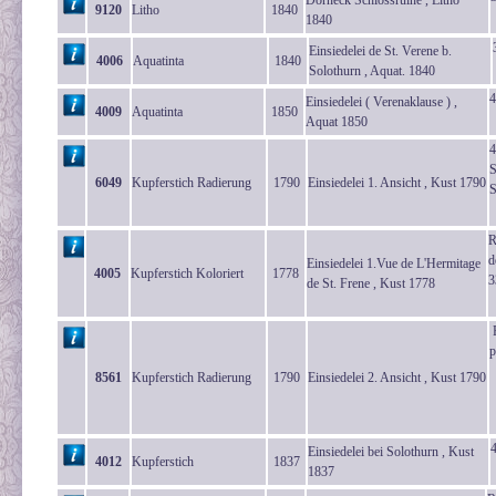
Dorneck Schlossruine , Litho
9120
Litho
1840
1840
Einsiedelei de St. Verene b.
4006
Aquatinta
1840
Solothurn , Aquat. 1840
4
Einsiedelei ( Verenaklause ) ,
4009
Aquatinta
1850
Aquat 1850
4
S
6049
Kupferstich Radierung
1790
Einsiedelei 1. Ansicht , Kust 1790
S
R
d
Einsiedelei 1.Vue de L'Hermitage
4005
Kupferstich Koloriert
1778
3
de St. Frene , Kust 1778
P
p
8561
Kupferstich Radierung
1790
Einsiedelei 2. Ansicht , Kust 1790
4
Einsiedelei bei Solothurn , Kust
4012
Kupferstich
1837
1837