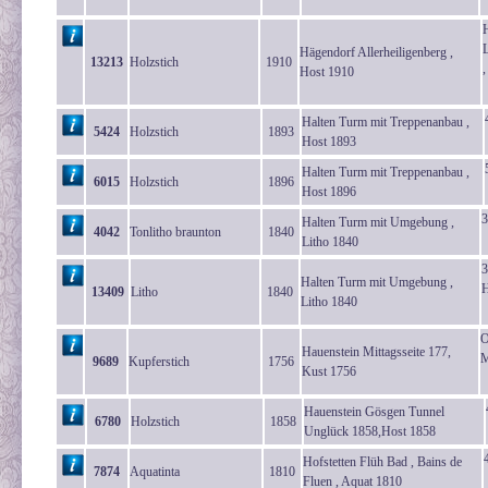
H
Hägendorf Allerheiligenberg ,
13213
Holzstich
1910
,
Host 1910
Halten Turm mit Treppenanbau ,
5424
Holzstich
1893
Host 1893
Halten Turm mit Treppenanbau ,
6015
Holzstich
1896
Host 1896
3
Halten Turm mit Umgebung ,
4042
Tonlitho braunton
1840
Litho 1840
3
Halten Turm mit Umgebung ,
H
13409
Litho
1840
Litho 1840
O
Hauenstein Mittagsseite 177,
M
9689
Kupferstich
1756
Kust 1756
Hauenstein Gösgen Tunnel
6780
Holzstich
1858
Unglück 1858,Host 1858
Hofstetten Flüh Bad , Bains de
7874
Aquatinta
1810
Fluen , Aquat 1810