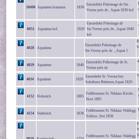
Einsiedelei Pelerinage de Ste.
10496
Aquatinta braunton
1830
Verene près de , Aquat 1830 kol
Einsiedelei Pelerinage de
6051
Aquatinta kol.
1820
Ste.Verene près de , Aquat 1840
kol
R
Einsiedelei Pelerinage de
S
4028
Aquatinta
Ste.Verene près de ..,Aquat 1
4
Einsiedelei Pellerinage de St.
4029
Aquatinta
1840
Verène près de
V
Einsiedelei St. Verena bey
4034
Aquatinta
1820
Solothurn Rüttenen,Aquat 1820
Feldbrunnen St. Niklaus Kirche ,
(
4152
Holzstich
1885
Host 1885
Feldbrunnen St. Niklaus Waldegg
4154
Stahlstich
1838
Schloss ,Stst 1838
F
W
S
Feldbrunnen St. Niklaus Waldegg
8920
Kupferstich
1754