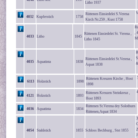
Litho 1937
V
Rüttenen Einsiedelei S.Verena
4032
Kupferstich
1758
Kirch Nr.259 , Kust 1758
Rü
, 
Rüttenen Einsiedelei St. Verena ,
4033
Litho
1845
Mö
Litho 1845
R
S
Rüttenen Einsiedelei St.Verena ,
4035
Aquatinta
1838
&
Aquat 1838
Rüttenen Kreuzen Kirche , Host
6113
Holzstich
1898
1898
Rüttenen Kreuzen Steinkreuz ,
4121
Holzstich
1893
Host 1893
Rüttenen St.Verena dey Solothurn
4036
Aquatinta
1834
Rüttenen,Aquat 1834
3
G
Z
4054
Stahlstich
1855
Schloss Bechburg , Stst 1855
J