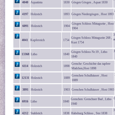
4040
Aquatinta
1830
Gösgen Gösgen , Aquat 1830
4197
Holzstich
1893
Gösgen Niedergösgen , Host 1893
Gösgen Schloss Mittagseite , Host
6091
Holzstich
1904
1904
3
Gösgen Schloss Mittagseite 268 ,
a
4041
Kupferstich
1754
Kust 1754
Gösgen Schloss Nr.19 , Litho
13368
Litho
1840
1840
Grenche: Geschichte das tapfere
6114
Holzstich
1898
Mädchen,Host 1898
Grenchen Schulhäuser , Host
12131
Holzstich
1889
1889
3891
Holzstich
1903
Grenchen Schulhäuser , Host 1903
Grenchen: Grenchner Bad , Litho
6916
Litho
1840
1940
3
4212
Stahlstich
1838
Habsburg Schloss , Stst 1838