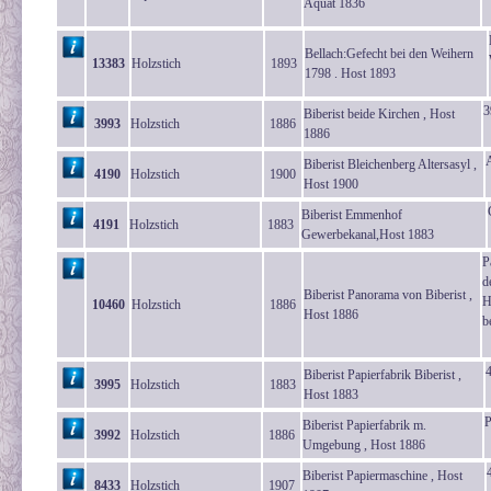
Aquat 1836
Bellach:Gefecht bei den Weihern
13383
Holzstich
1893
1798 . Host 1893
3
Biberist beide Kirchen , Host
3993
Holzstich
1886
1886
A
Biberist Bleichenberg Altersasyl ,
4190
Holzstich
1900
Host 1900
Biberist Emmenhof
4191
Holzstich
1883
Gewerbekanal,Host 1883
P
d
Biberist Panorama von Biberist ,
H
10460
Holzstich
1886
Host 1886
b
Biberist Papierfabrik Biberist ,
3995
Holzstich
1883
Host 1883
P
Biberist Papierfabrik m.
3992
Holzstich
1886
Umgebung , Host 1886
Biberist Papiermaschine , Host
8433
Holzstich
1907