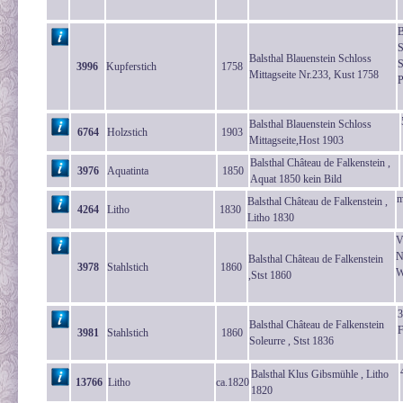
B
S
Balsthal Blauenstein Schloss
S
3996
Kupferstich
1758
Mittagseite Nr.233, Kust 1758
P
Balsthal Blauenstein Schloss
6764
Holzstich
1903
Mittagseite,Host 1903
Balsthal Château de Falkenstein ,
3976
Aquatinta
1850
Aquat 1850 kein Bild
m
Balsthal Château de Falkenstein ,
4264
Litho
1830
Litho 1830
V
N
Balsthal Château de Falkenstein
3978
Stahlstich
1860
W
,Stst 1860
3
Balsthal Château de Falkenstein
F
3981
Stahlstich
1860
Soleurre , Stst 1836
Balsthal Klus Gibsmühle , Litho
13766
Litho
ca.1820
1820