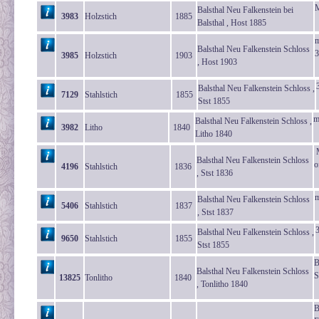
M
Balsthal Neu Falkenstein bei
3983
Holzstich
1885
Balsthal , Host 1885
m
Balsthal Neu Falkenstein Schloss
3
3985
Holzstich
1903
, Host 1903
Balsthal Neu Falkenstein Schloss ,
7129
Stahlstich
1855
Stst 1855
m
Balsthal Neu Falkenstein Schloss ,
3982
Litho
1840
Litho 1840
M
Balsthal Neu Falkenstein Schloss
o
4196
Stahlstich
1836
, Stst 1836
m
Balsthal Neu Falkenstein Schloss
5406
Stahlstich
1837
, Stst 1837
3
Balsthal Neu Falkenstein Schloss ,
9650
Stahlstich
1855
Stst 1855
B
Balsthal Neu Falkenstein Schloss
S
13825
Tonlitho
1840
, Tonlitho 1840
B