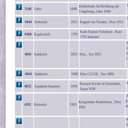
Holderbank Alt Bechburg mit
5548
Litho
1840
Umgebung ,Litho 1840
9444
Holzstich
1911
Kappel von Norden , Host 1911
Karte Kanton Solothurn , Kust
9368
Kupferstich
1791
1791 koloriert
3
G
Z
4043
Stahlstich
1855
Klus , Stst 1855
J
4044
Stahlstich
1860
Klus CLUSE , Stst 1860
Kreuzen Kirche in Einsiedelei ,
6052
Aquatinta braunton
1830
Aquat 1830
A
K
Kriegstetten Kinderheim , Host
4192
Holzstich
1903
4
1903
S