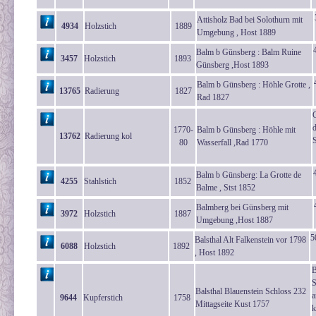
Attisholz Bad bei Solothurn mit
4934
Holzstich
1889
Umgebung , Host 1889
Balm b Günsberg : Balm Ruine
3457
Holzstich
1893
Günsberg ,Host 1893
Balm b Günsberg : Höhle Grotte ,
13765
Radierung
1827
Rad 1827
d
1770-
Balm b Günsberg : Höhle mit
13762
Radierung kol
S
80
Wasserfall ,Rad 1770
Balm b Günsberg: La Grotte de
4255
Stahlstich
1852
Balme , Stst 1852
Balmberg bei Günsberg mit
3972
Holzstich
1887
Umgebung ,Host 1887
5
Balsthal Alt Falkenstein vor 1798
6088
Holzstich
1892
, Host 1892
B
S
Balsthal Blauenstein Schloss 232
a
9644
Kupferstich
1758
Mittagseite Kust 1757
k