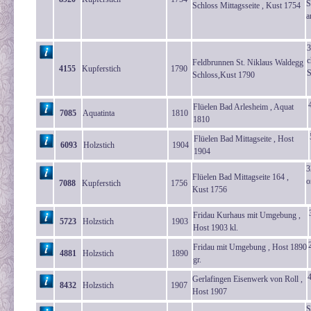
S
Schloss Mittagsseite , Kust 1754
a
3
c
Feldbrunnen St. Niklaus Waldegg
4155
Kupferstich
1790
S
Schloss,Kust 1790
Flüelen Bad Arlesheim , Aquat
7085
Aquatinta
1810
1810
Flüelen Bad Mittagseite , Host
6093
Holzstich
1904
1904
3
Flüelen Bad Mittagseite 164 ,
o
7088
Kupferstich
1756
Kust 1756
Fridau Kurhaus mit Umgebung ,
5723
Holzstich
1903
Host 1903 kl.
Fridau mit Umgebung , Host 1890
4881
Holzstich
1890
gr.
Gerlafingen Eisenwerk von Roll ,
8432
Holzstich
1907
Host 1907
S