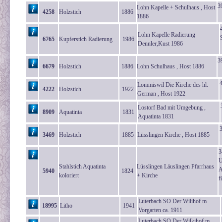
3
Lohn Kapelle + Schulhaus , Host
4258
Holzstich
1886
1886
Lohn Kapelle Radierung
6765
Kupferstich Radierung
1986
Dennler,Kust 1986
3
6679
Holzstich
1886
Lohn Schulhaus , Host 1886
Lommiswil Die Kirche des hl.
4222
Holzstich
1922
German , Host 1922
Lostorf Bad mit Umgebung ,
8909
Aquatinta
1831
Aquatinta 1831
3469
Holzstich
1885
Lüsslingen Kirche , Host 1885
3
U
Stahlstich Aquatinta
Lüsslingen Läuslingen Pfarrhaus
A
5940
1824
koloriert
+ Kirche
f
Luterbach SO Der Wilihof m
18995
Litho
1941
Vorgarten ca. 1911
Luterbach SO Der Wilkihof m