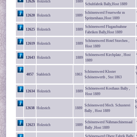
12626
Holzstich
1889
Schuhfabrik Bally,Host 1889
Schönenwerd Feuerwehr m
12620
Holzstich
1889
Spritzenhaus,Host 1889
Schönenwerd Flugaufnahme
12625
Holzstich
1889
Fabriken Bally,Host 1889
Schönenwerd Hotel Storchen ,
12619
Holzstich
1889
Host 1889
Schönenwerd Kirchplatz , Host
12643
Holzstich
1889
1889
Schönenwerd Kloster
V
4057
Stahlstich
1863
Schönenwerth , Stst 1863
Schönenwerd Kosthaus Bally ,
12634
Holzstich
1889
Host 1889
S
Schönenwerd Mech. Schusterei
S
12638
Holzstich
1889
Bally , Host 1889
Schönenwerd Nähmaschinensaal
12623
Holzstich
1889
Bally ,Host 1889
Schönenwerd Obere Fabrik Bally ,