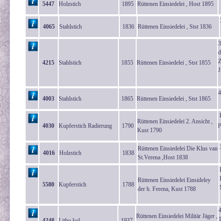
5447
Holzstich
1895
Rüttenen Einsiedelei , Host 1895
4065
Stahlstich
1836
Rüttenen Einsiedelei , Stst 1836
3
d
Z
4215
Stahlstich
1855
Rüttenen Einsiedelei , Stst 1855
J
4
4003
Stahlstich
1865
Rüttenen Einsiedelei , Stst 1865
P
Rüttenen Einsiedelei 2. Ansicht ,
p
4030
Kupferstich Radierung
1790
Kust 1790
Rüttenen Einsiedelei Die Klus van
4016
Holzstich
1838
St.Verena ,Host 1838
Rüttenen Einsiedelei Einsideley
5580
Kupferstich
1788
der h. Ferena, Kust 1788
Rüttenen Einsiedelei Militär Jäger ,
4248
Litho kol.
1937