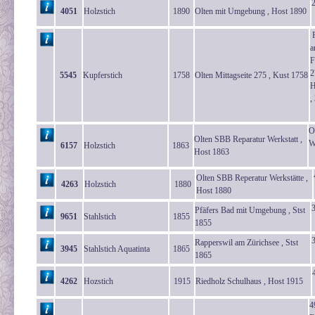
4051
Holzstich
1890
Olten mit Umgebung , Host 1890
P
a
F
2
5545
Kupferstich
1758
Olten Mittagseite 275 , Kust 1758
H
,
O
Olten SBB Reparatur Werkstatt ,
W
6157
Holzstich
1863
Host 1863
Olten SBB Reperatur Werkstätte ,
4263
Holzstich
1880
Host 1880
3
Pfäfers Bad mit Umgebung , Stst
9651
Stahlstich
1855
1855
Rapperswil am Zürichsee , Stst
3945
Stahlstich Aquatinta
1865
1865
4262
Hozstich
1915
Riedholz Schulhaus , Host 1915
4