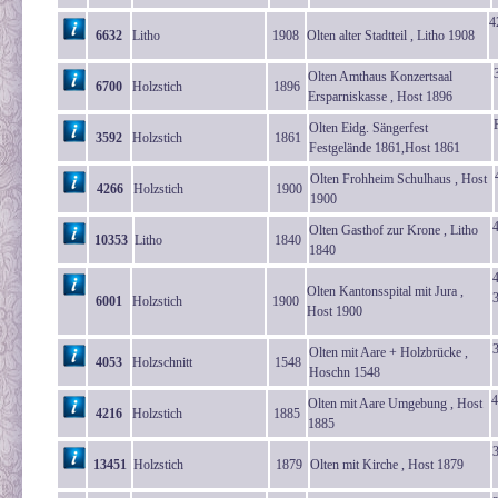
4
6632
Litho
1908
Olten alter Stadtteil , Litho 1908
Olten Amthaus Konzertsaal
6700
Holzstich
1896
Ersparniskasse , Host 1896
Olten Eidg. Sängerfest
3592
Holzstich
1861
Festgelände 1861,Host 1861
Olten Frohheim Schulhaus , Host
4266
Holzstich
1900
1900
Olten Gasthof zur Krone , Litho
10353
Litho
1840
1840
Olten Kantonsspital mit Jura ,
6001
Holzstich
1900
Host 1900
Olten mit Aare + Holzbrücke ,
4053
Holzschnitt
1548
Hoschn 1548
4
Olten mit Aare Umgebung , Host
4216
Holzstich
1885
1885
13451
Holzstich
1879
Olten mit Kirche , Host 1879