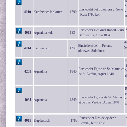
R
S
Einsiedelei bei Solothurn 2. Seite
Z
4010
Kupferstich Koloriert
1790
, Kust 1790 kol
H
Einsiedelei Denkmal Robert Glutz
4013
Aquatinta kol.
1834
Blozheim`s, Aquat1834
49
Einsiedelei der h. Ferena,
S
4014
Kupferstich
1788
ohneweit Solothurn
4
E
Einsiedelei Eglise de St. Martin et
V
4253
Aquatinta
1840
de St. Verêne, Aquat 1840
d
R
e
Einsiedelei Eglises de St. Martin
s
4031
Aquatinta
1840
et de Ste. Verène , Aquat 1840
c
Einsiedelei Einsideley der h.
4019
Kupferstich
1788
Ferena , Kust 1788