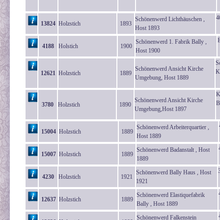
4
Schönenwerd Lichthäuschen ,
13824
Holzstich
1893
Host 1893
Schönenwerd 1. Fabrik Bally ,
4188
Holstich
1900
Host 1900
S
Schönenwerd Ansicht Kirche
K
12621
Holzstich
1889
Umgebung, Host 1889
K
Schönenwerd Ansicht Kirche
B
3780
Holzstich
1890
Umgebung,Host 1897
Schönenwerd Arbeiterquartier ,
15004
Holzstich
1889
Host 1889
Schönenwerd Badanstalt , Host
15007
Holzstich
1889
1889
Schönenwerd Bally Haus , Host
4230
Holzstich
1921
1921
Schönenwerd Elastiquefabrik
12637
Holzstich
1889
Bally , Host 1889
Schönenwerd Falkenstein