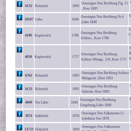
Oensingen Neu Bechburg Fig. 11
6132
Holzstich
1893
, Host 1893
S
Oensingen Neu Bechburg Nr.4
10197
Litho
1840
,Litho 1840
3
Oensingen Neu Bechburg
C
4199
Kupferstich
1790
Schloss , Kust 1780
3
B
Oensingen Neu Bechburg
4050
Kupferstich
1757
M
Schloss Mittags. 234 ,Kust 1757
Oensingen Neu Bechburg Schloss
6762
Holzstich
1903
Mittagseite ,Host 1903
Oensingen Neu Bechburg
6133
Holzstich
1893
Südseite, Host 1893
3
Oensingen Neu Bechburg
4049
Ton Litho
1840
Umgebung,Litho 1840
Oensingen Neu Falkenstein Ct.
3974
Stahlstich
1878
Solothurn Stst 1878
Oensingen Neu Falkenstein
13733
Holzstich
1893