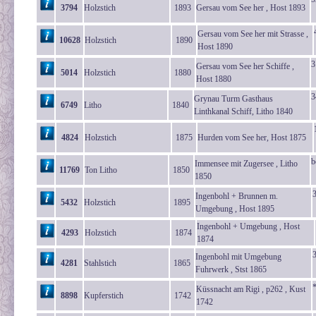
3794
Holzstich
1893
Gersau vom See her , Host 1893
Gersau vom See her mit Strasse ,
10628
Holzstich
1890
Host 1890
3
Gersau vom See her Schiffe ,
5014
Holzstich
1880
Host 1880
3
Grynau Turm Gasthaus
6749
Litho
1840
Linthkanal Schiff, Litho 1840
4824
Holzstich
1875
Hurden vom See her, Host 1875
b
Immensee mit Zugersee , Litho
11769
Ton Litho
1850
1850
Ingenbohl + Brunnen m.
5432
Holzstich
1895
Umgebung , Host 1895
Ingenbohl + Umgebung , Host
4293
Holzstich
1874
1874
Ingenbohl mit Umgebung
4281
Stahlstich
1865
Fuhrwerk , Stst 1865
Küssnacht am Rigi , p262 , Kust
8898
Kupferstich
1742
1742