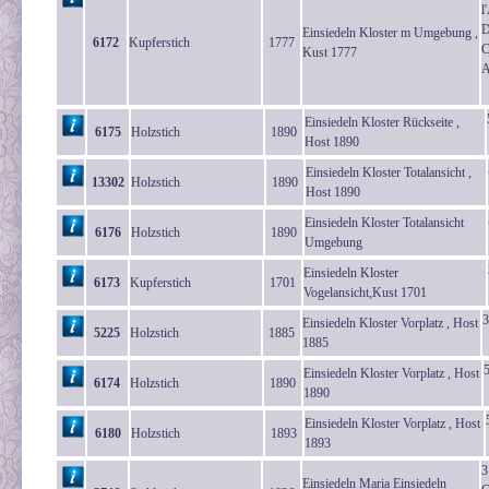
l
D
Einsiedeln Kloster m Umgebung ,
6172
Kupferstich
1777
C
Kust 1777
A
Einsiedeln Kloster Rückseite ,
6175
Holzstich
1890
Host 1890
Einsiedeln Kloster Totalansicht ,
13302
Holzstich
1890
Host 1890
Einsiedeln Kloster Totalansicht
6176
Holzstich
1890
Umgebung
Einsiedeln Kloster
6173
Kupferstich
1701
Vogelansicht,Kust 1701
3
Einsiedeln Kloster Vorplatz , Host
5225
Holzstich
1885
1885
5
Einsiedeln Kloster Vorplatz , Host
6174
Holzstich
1890
1890
Einsiedeln Kloster Vorplatz , Host
6180
Holzstich
1893
1893
3
Einsiedeln Maria Einsiedeln