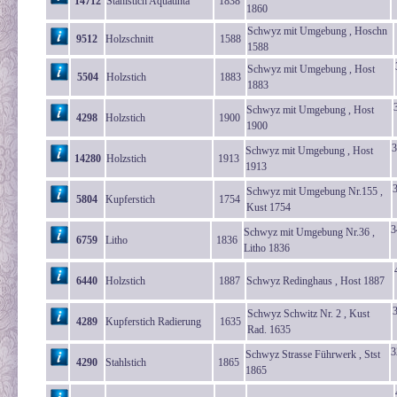
14712
Stahlstich Aquatinta
1838
1860
Schwyz mit Umgebung , Hoschn
9512
Holzschnitt
1588
1588
Schwyz mit Umgebung , Host
5504
Holzstich
1883
1883
Schwyz mit Umgebung , Host
4298
Holzstich
1900
1900
3
Schwyz mit Umgebung , Host
14280
Holzstich
1913
1913
Schwyz mit Umgebung Nr.155 ,
5804
Kupferstich
1754
Kust 1754
3
Schwyz mit Umgebung Nr.36 ,
6759
Litho
1836
Litho 1836
6440
Holzstich
1887
Schwyz Redinghaus , Host 1887
Schwyz Schwitz Nr. 2 , Kust
4289
Kupferstich Radierung
1635
Rad. 1635
3
Schwyz Strasse Führwerk , Stst
4290
Stahlstich
1865
1865