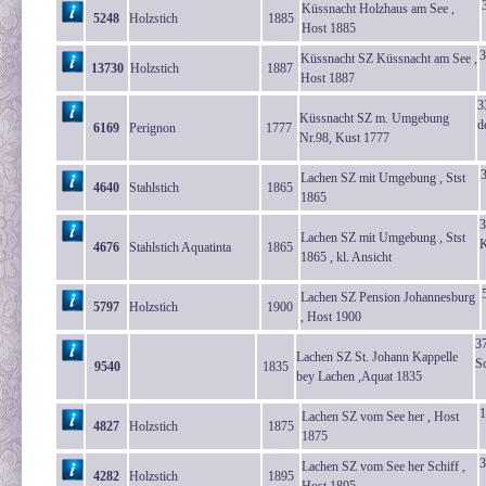
Küssnacht Holzhaus am See ,
5248
Holzstich
1885
Host 1885
3
Küssnacht SZ Küssnacht am See ,
13730
Holzstich
1887
Host 1887
3
Küssnacht SZ m. Umgebung
d
6169
Perignon
1777
Nr.98, Kust 1777
Lachen SZ mit Umgebung , Stst
4640
Stahlstich
1865
1865
3
Lachen SZ mit Umgebung , Stst
K
4676
Stahlstich Aquatinta
1865
1865 , kl. Ansicht
Lachen SZ Pension Johannesburg
5797
Holzstich
1900
, Host 1900
3
Lachen SZ St. Johann Kappelle
Sc
9540
1835
bey Lachen ,Aquat 1835
1
Lachen SZ vom See her , Host
4827
Holzstich
1875
1875
3
Lachen SZ vom See her Schiff ,
4282
Holzstich
1895