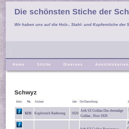
Die schönsten Stiche der Sc
Wir haben uns auf die Holz-, Stahl- und Kupferstiche der S
Home
Stiche
Diverses
Ansichtskarten
Schwyz
Infos
Nr.
Stichart
Jahr
Ort/Darstellung
Arth SZ Goldau Das ehemalige
6211
Kupferstich Radierung
1820
Goldau , Host 1820
A
G