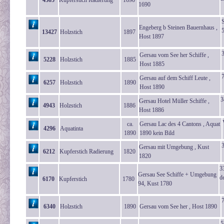
4305
Kupferstich Radierung
1690
1690
S
Engeberg b Steinen Bauernhaus ,
13427
Holzstich
1897
Host 1897
Gersau vom See her Schiffe ,
5228
Holzstich
1885
Host 1885
Gersau auf dem Schiff Leute ,
6257
Holzstich
1890
Host 1890
3
Gersau Hotel Müller Schiffe ,
4943
Holzstich
1886
Host 1886
ca.
Gersau Lac des 4 Cantons , Aquat
4296
Aquatinta
1890
1890 kein Bild
Gersau mit Umgebung , Kust
6212
Kupferstich Radierung
1820
1820
3
Gersau See Schiffe + Umgebung
d
6170
Kupferstich
1780
94, Kust 1780
6340
Holzstich
1890
Gersau vom See her , Host 1890
5