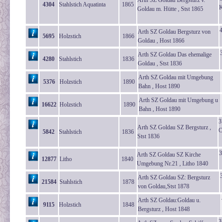
Arth SZ Goldau Bergsturz v.
4304
Stahlstich Aquatinta
1865
K
Goldau m. Hütte , Stst 1865
Arth SZ Goldau Bergsturz von
5695
Holzstich
1866
Goldau , Host 1866
Arth SZ Goldau Das ehemalige
4280
Stahlstich
1836
Goldau , Stst 1836
Arth SZ Goldau mit Umgebung
5376
Holzstich
1890
Bahn , Host 1890
Arth SZ Goldau mit Umgebung u
16622
Holzstich
1890
Bahn , Host 1890
3
Arth SZ Goldau SZ Bergsturz ,
C
5842
Stahlstich
1836
Stst 1836
3
Arth SZ Goldau SZ Kirche
12877
Litho
1840
Umgebung Nr.21 , Litho 1840
Arth SZ Goldau SZ: Bergsturz
21584
Stahlstich
1878
von Goldau,Stst 1878
Arth SZ Goldau:Goldau u.
9115
Holzstich
1848
Bergsturz , Host 1848
3