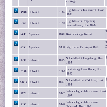
am Wege
Rigi Klösterli Totalansicht , Host
4948
Holzstich
1886
1886
Rigi Klösterli Umgebung
5377
Holzstich
1890
Zahnradbahn , Host 1890
3
6438
Aquatinta
1840
Rigi Scheidegg Kurort
3
Z
6553
Aquatinta
1860
Rigi Staffel E2 , Aquat 1860
Schindellegi + Umgebung , Host
5433
Holzstich
1895
1895
Schindellegi Dampfbahn , Host
6178
Holzstich
1890
1890
Schindellegi mit Zürichsee, Host
10919
Holzstich
1894
1894
Schindellegi Zufahrtsstrasse , Host
5173
Holzstich
1897
1897
Schindellegi Zufahrtsstrasse
5355
Holzstich
1890
Fuhrwerk, Host 1890