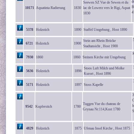
d
Seewen SZ Vue de Sewen et du
B
10171
Aquatinta Radierung
1830
lac de Lowerz vers le Rigi, Aquat
4
1830
5378
Holzstich
1890
Staffel Umgebung , Host 1890
Stein am Rhein Brücke
6721
Holzstich
1900
Stadtansicht , Host 1900
7930
1860
1860
Steinen Kirche mit Umgebung
Stoos Luft Milch und Molke
5636
Holzstich
1896
Kurort , Host 1896
5171
Holzstich
1897
Stoss Kapelle
3
G
Tuggen Vue du chateau de
h
9542
Kupferstich
1780
Grynau Nr.114,Kust 1780
S
4829
Holzstich
1875
Ufenau Insel Kirche , Host 1875