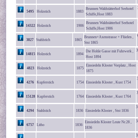
Brunnen Waldstätterhof Seehotel
5495
Holzstich
1883
Schiffe,Host 1883
Brunnen Waldstätterhof Seehotel
14322
Holzstich
1906
Schiffe,Host 1906
Brunnen+Axenstrasse + Flüelen ,
3827
Stahlstich
1865
Stst 1865
3
Die Hohle Gasse mit Fuhrwerk ,
14815
Holzstich
1894
Host 1894
Einsiedeln Kloster Vorplatz , Host
4823
Holzstich
1875
1875
4276
Kupferstich
1754
Einsiedeln Kloster , Kust 1754
15128
Kupferstich
1764
Einsiedeln Kloster , Kust 1764
3
4294
Stahlstich
1836
Einsiedeln Kloster , Stst 1836
3
Einsiedeln Kloster Leute Nr.28 ,
6757
Litho
1836
1836
3