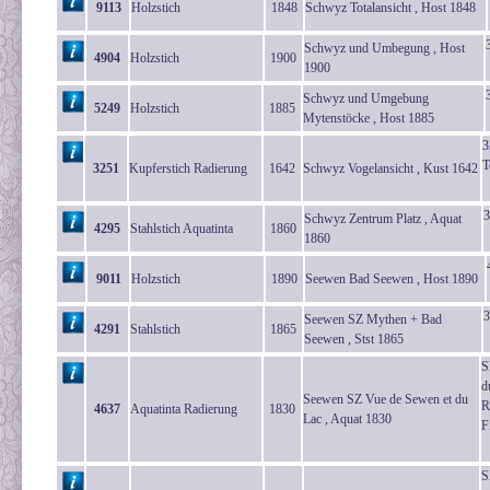
9113
Holzstich
1848
Schwyz Totalansicht , Host 1848
Schwyz und Umbegung , Host
4904
Holzstich
1900
1900
Schwyz und Umgebung
5249
Holzstich
1885
Mytenstöcke , Host 1885
3
T
3251
Kupferstich Radierung
1642
Schwyz Vogelansicht , Kust 1642
3
Schwyz Zentrum Platz , Aquat
4295
Stahlstich Aquatinta
1860
1860
9011
Holzstich
1890
Seewen Bad Seewen , Host 1890
3
Seewen SZ Mythen + Bad
4291
Stahlstich
1865
Seewen , Stst 1865
S
d
Seewen SZ Vue de Sewen et du
R
4637
Aquatinta Radierung
1830
Lac , Aquat 1830
F
S