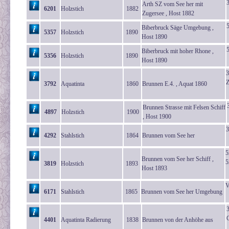
Arth SZ vom See her mit
6201
Holzstich
1882
Zugersee , Host 1882
5
Biberbruck Säge Umgebung ,
5357
Holzstich
1890
Host 1890
5
Biberbruck mit hoher Rhone ,
5356
Holzstich
1890
Host 1890
3
Z
3792
Aquatinta
1860
Brunnen E.4. , Aquat 1860
Brunnen Strasse mit Felsen Schiff
4897
Holzstich
1900
, Host 1900
3
4292
Stahlstich
1864
Brunnen vom See her
5
Brunnen vom See her Schiff ,
5
3819
Holzstich
1893
Host 1893
V
6171
Stahlstich
1865
Brunnen vom See her Umgebung
4401
Aquatinta Radierung
1838
Brunnen von der Anhöhe aus