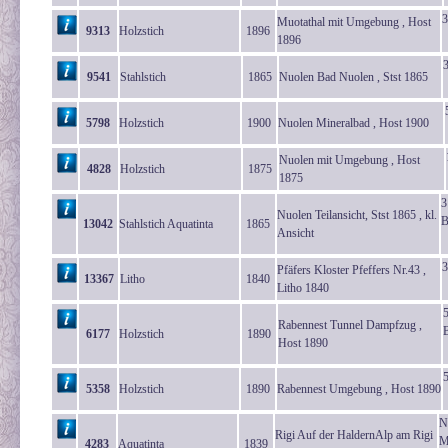
3
Muotathal mit Umgebung , Host
9313
Holzstich
1896
1896
9541
Stahlstich
1865
Nuolen Bad Nuolen , Stst 1865
5798
Holzstich
1900
Nuolen Mineralbad , Host 1900
Nuolen mit Umgebung , Host
4828
Holzstich
1875
1875
3
Nuolen Teilansicht, Stst 1865 , kl.
B
13042
Stahlstich Aquatinta
1865
Ansicht
Pfäfers Kloster Pfeffers Nr.43 ,
13367
Litho
1840
Litho 1840
Rabennest Tunnel Dampfzug ,
6177
Holzstich
1890
Host 1890
5
5358
Holzstich
1890
Rabennest Umgebung , Host 1890
N
Rigi Auf der HaldernAlp am Rigi
M
4283
Aquatinta
1839