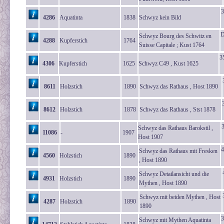
3
4286
Aquatinta
1838
Schwyz kein Bild
D
Schwyz Bourg des Schwitz en
4288
Kupferstich
1764
Suisse Capitale ; Kust 1764
3
4306
Kupferstich
1625
Schwyz C49 , Kust 1625
8611
Holzstich
1890
Schwyz das Rathaus , Host 1890
8612
Holzstich
1878
Schwyz das Rathaus , Stst 1878
Schwyz das Rathaus Barokstil ,
11086
-
1907
Host 1907
4
Schwyz das Rathaus mit Fresken
4560
Holzstich
1890
, Host 1890
Schwyz Detailansicht und die
4931
Holzstich
1890
Mythen , Host 1890
Schwyz mit beiden Mythen , Host
4287
Holzstich
1890
1890
3
Schwyz mit Mythen Aquatinta