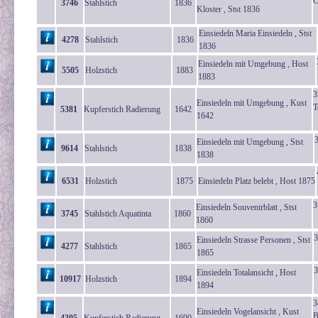
C
3746
Stahlstich
1836
Kloster , Stst 1836
Einsiedeln Maria Einsiedeln , Stst
4278
Stahlstich
1836
1836
Einsiedeln mit Umgebung , Host
5505
Holzstich
1883
1883
3
Einsiedeln mit Umgebung , Kust
T
5381
Kupferstich Radierung
1642
1642
Einsiedeln mit Umgebung , Stst
9614
Stahlstich
1838
1838
6531
Holzstich
1875
Einsiedeln Platz belebt , Host 1875
3
Einsiedeln Souvenirblatt , Stst
3745
Stahlstich Aquatinta
1860
1860
3
Einsiedeln Strasse Personen , Stst
4277
Stahlstich
1865
1865
3
Einsiedeln Totalansicht , Host
10917
Holzstich
1894
1894
3
Einsiedeln Vogelansicht , Kust
B