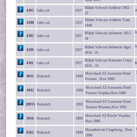
Host 1895
Militär Schwytz Artillerie 1802 -
4303
Litho col
1937
A
33
Militär Schwytz Artillerie Train
4300
Litho col
1937
1848
I
Militär Schwytz Infanterie 1815 -
4302
Litho col
1937
34
I
Militär Schwytz Infanterie Jäger
4299
Litho col
1937
1834 - 41
Militär Schwytz Kanonier Corps
4301
Litho col
1937
K
1816 - 33
Morschach SZ Axenstein Hotel
4941
Holzstich
1886
Pension , Host 1886
Morschach SZ Axenstein Hotel
4942
Holzstich
1886
Pension Vorplatz,Host 1886
Morschach SZ Axenstein Hotel
20955
Holzstich
1892
Terrasse Brunnen,Host 1892
Morschach SZ Kirche Vorplatz ,
5016
Holzstich
1880
Host 1880
Muotathal mit Umgebung , Host
6362
Holzstich
1890
1890